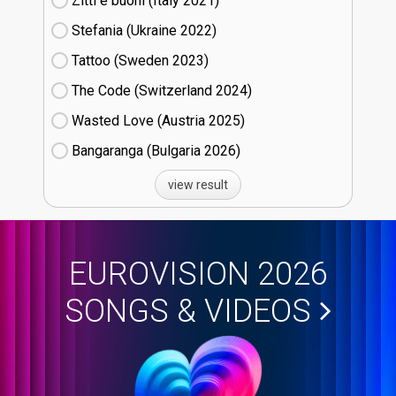
Zitti e buoni​ (Italy
21)
Stefania (Ukraine
22)
Tattoo (Sweden
23)
The Code (Switzerland
24)
Wasted Love (Austria
25)
Bangaranga (Bulgaria
26)
view result
EUROVISION 2026
SONGS & VIDEOS