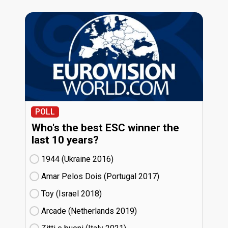
POLL
Who's the best ESC winner the
last 10 years?
1944 (Ukraine
16)
Amar Pelos Dois (Portugal
17)
Toy (Israel
18)
Arcade (Netherlands
19)