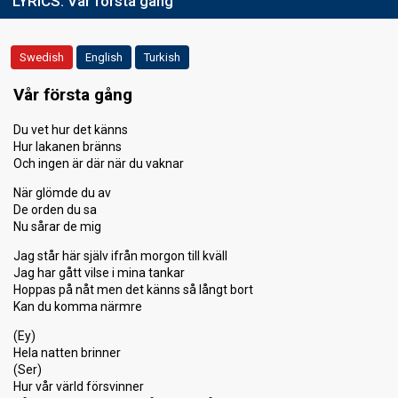
LYRICS:
Vår första gång
Swedish
English
Turkish
Vår första gång
Du vet hur det känns
Hur lakanen bränns
Och ingen är där när du vaknar
När glömde du av
De orden du sa
Nu sårar de mig
Jag står här själv ifrån morgon till kväll
Jag har gått vilse i mina tankar
Hoppas på nåt men det känns så långt bort
Kan du komma närmre
(Ey)
Hela natten brinner
(Ser)
Hur vår värld försvinner