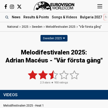
News
Results
& Points
Songs
& Videos
Bulgaria 2027
N
National
2025
Sweden
Melodifestivalen 2025
"Vår första gång"
Sweden 2025
Melodifestivalen 2025
:
Adrian Macéus
- "Vår första gång"
2.3
stars ★
950
ratings
VIDEOS
Melodifestivalen 2025 - Heat 1