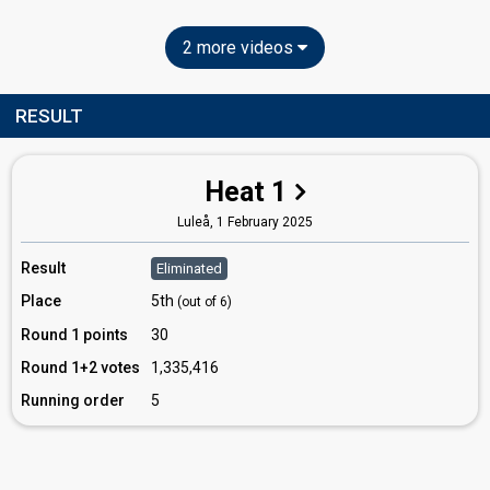
2 more videos
RESULT
Heat 1
Luleå,
1 February 2025
Result
Eliminated
Place
5th
(out of 6)
Round 1 points
30
Round 1+2 votes
1,335,416
Running order
5