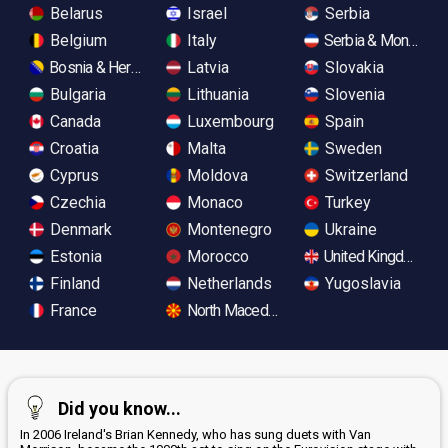
Belarus
Israel
Serbia
Belgium
Italy
Serbia & Monteneg
Bosnia & Herzegovina
Latvia
Slovakia
Bulgaria
Lithuania
Slovenia
Canada
Luxembourg
Spain
Croatia
Malta
Sweden
Cyprus
Moldova
Switzerland
Czechia
Monaco
Turkey
Denmark
Montenegro
Ukraine
Estonia
Morocco
United Kingdom
Finland
Netherlands
Yugoslavia
France
North Macedonia
Did you know...
In 2006 Ireland's Brian Kennedy, who has sung duets with Van