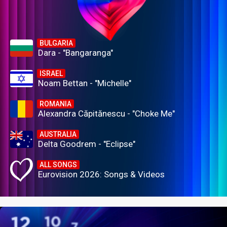
BULGARIA
Dara - "Bangaranga"
ISRAEL
Noam Bettan - "Michelle"
ROMANIA
Alexandra Căpitănescu - "Choke Me"
AUSTRALIA
Delta Goodrem - "Eclipse"
ALL SONGS
Eurovision 2026: Songs & Videos