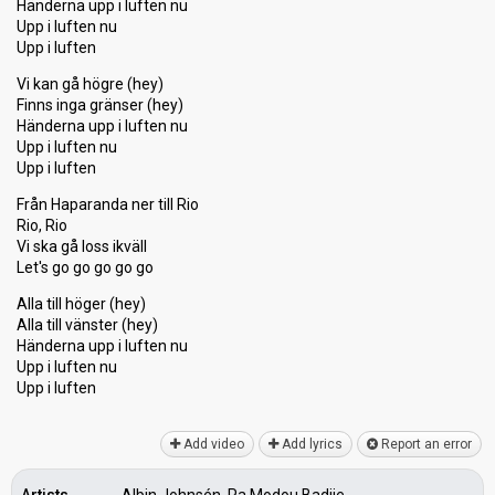
Händerna upp i luften nu
Upp i luften nu
Upp i luften
Vi kan gå högre (hey)
Finns inga gränser (hey)
Händerna upp i luften nu
Upp i luften nu
Upp i luften
Från Haparanda ner till Rio
Rio, Rio
Vi ska gå loss ikväll
Let's go go go go go
Alla till höger (hey)
Alla till vänѕter (hey)
Händernа upp i luften nu
Upp i luften nu
Upp i luften
Add video
Add lyrics
Report an error