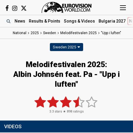
News
Results
& Points
Songs
& Videos
Bulgaria 2027
N
National
2025
Sweden
Melodifestivalen 2025
"Upp i luften"
Sweden 2025
Melodifestivalen 2025
:
Albin Johnsén feat. Pa
- "Upp i
luften"
3.3
stars ★
898
ratings
VIDEOS