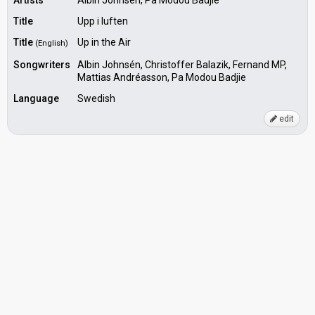
Artists
Albin Johnsén, Pa Modou Badjie
Title
Upp i luften
Title
Up in the Air
(English)
Songwriters
Albin Johnsén, Christoffer Balazik, Fernand MP,
Mattias Andréasson, Pa Modou Badjie
Language
Swedish
edit