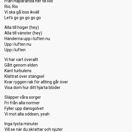
Från Haparanda ner till Rio
Rio, Rio
Vi ska gå loss ikväll
Let's go go go go go
Alla till höger (hey)
Alla till vänster (hey)
Händerna upp i luften nu
Upp i luften nu
Upp i luften
Vi har vart överallt
Gått genom elden
Känt turbulens
Klättrat över stängsel
Kvar ryggen rak för allting går över
Visa dom hur ditt hjärta blöder
Släpper våra sorger
Fri från alla normer
Fyller upp dansgolvet
Vi mot alla oddsen, yeah
Inga tysta minuter
Vill se när du skrattar och njuter