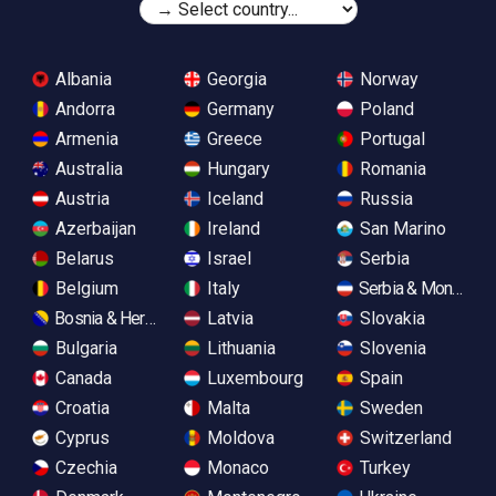
Albania
Georgia
Norway
Andorra
Germany
Poland
Armenia
Greece
Portugal
Australia
Hungary
Romania
Austria
Iceland
Russia
Azerbaijan
Ireland
San Marino
Belarus
Israel
Serbia
Belgium
Italy
Serbia & Monteneg
Bosnia & Herzegovina
Latvia
Slovakia
Bulgaria
Lithuania
Slovenia
Canada
Luxembourg
Spain
Croatia
Malta
Sweden
Cyprus
Moldova
Switzerland
Czechia
Monaco
Turkey