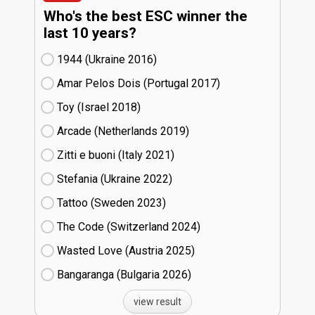
Who's the best ESC winner the
last 10 years?
1944 (Ukraine
16)
Amar Pelos Dois (Portugal
17)
Toy (Israel
18)
Arcade (Netherlands
19)
Zitti e buoni​ (Italy
21)
Stefania (Ukraine
22)
Tattoo (Sweden
23)
The Code (Switzerland
24)
Wasted Love (Austria
25)
Bangaranga (Bulgaria
26)
view result