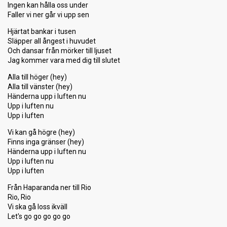
Ingen kan hålla oss under
Faller vi ner går vi upp sen
Hjärtat bankar i tusen
Släpper all ångest i huvudet
Och dansar från mörker till ljuset
Jag kommer vara med dig till slutet
Alla till höger (hey)
Alla till vänster (hey)
Händerna upp i luften nu
Upp i luften nu
Upp i luften
Vi kan gå högre (hey)
Finns inga gränser (hey)
Händerna upp i luften nu
Upp i luften nu
Upp i luften
Från Haparanda ner till Rio
Rio, Rio
Vi ska gå loss ikväll
Let's go go go go go