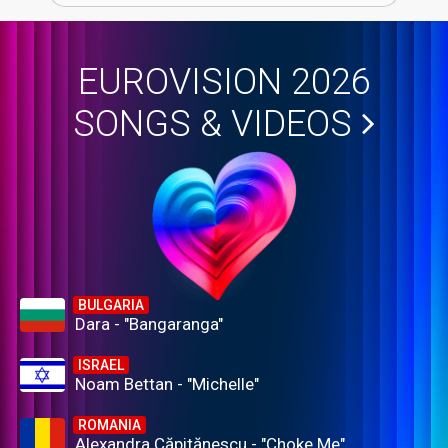
EUROVISION 2026
SONGS & VIDEOS
BULGARIA
Dara - "Bangaranga"
ISRAEL
Noam Bettan - "Michelle"
ROMANIA
Alexandra Căpitănescu - "Choke Me"