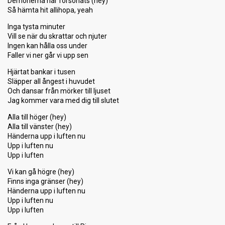
Demonerna har försonats (hey)
Så hämta hit allihopa, yeah
Inga tysta minuter
Vill se när du skrattar och njuter
Ingen kan hålla oss under
Faller vi ner går vi upp sen
Hjärtat bankar i tusen
Släpper all ångest i huvudet
Och dansar från mörker till ljuset
Jag kommer vara med dig till slutet
Alla till höger (hey)
Alla till vänster (hey)
Händerna upp i luften nu
Upp i luften nu
Upp i luften
Vi kan gå högre (hey)
Finns inga gränser (hey)
Händerna upp i luften nu
Upp i luften nu
Upp i luften