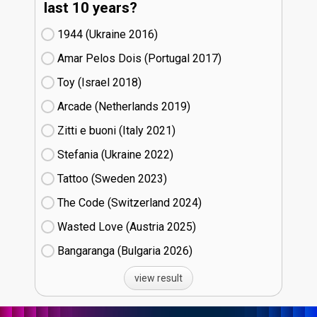
last 10 years?
1944 (Ukraine
16)
Amar Pelos Dois (Portugal
17)
Toy (Israel
18)
Arcade (Netherlands
19)
Zitti e buoni​ (Italy
21)
Stefania (Ukraine
22)
Tattoo (Sweden
23)
The Code (Switzerland
24)
Wasted Love (Austria
25)
Bangaranga (Bulgaria
26)
view result