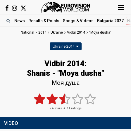
News
Results
& Points
Songs
& Videos
Bulgaria 2027
N
National
2014
Ukraine
Vidbir 2014
"Moya dusha"
Ukraine 2014
Vidbir 2014:
Shanis - "Moya dusha"
Моя душа
2.6
stars ★
11
ratings
VIDEO