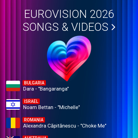
EUROVISION 2026
SONGS & VIDEOS
BULGARIA
Dara - "Bangaranga"
ISRAEL
Noam Bettan - "Michelle"
ROMANIA
Alexandra Căpitănescu - "Choke Me"