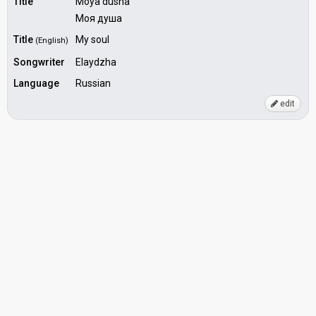
Title
Moya dusha
Моя душа
Title
My soul
(English)
Songwriter
Elaydzha
Language
Russian
edit