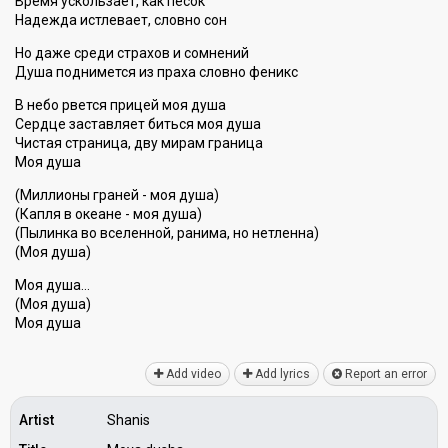
Время ускользает, как песок
Надежда истлевает, словно сон
Но даже среди страхов и сомнений
Душа поднимется из праха словно феникс
В небо рвется прицей моя душа
Сердце заставляет биться моя душа
Чистая страница, дву мирам граница
Моя душа
(Миллионы граней - моя душа)
(Капля в океане - моя душа)
(Пылинка во вселенной, ранима, но нетленна)
(Моя душа)
Моя душа…
(Моя душа)
Моя душа
Add video
Add lyrics
Report an error
Artist
Shanis