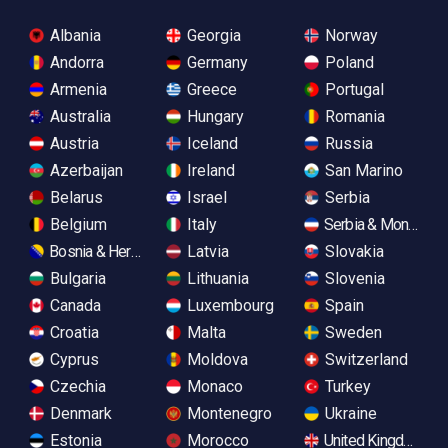
Albania
Georgia
Norway
Andorra
Germany
Poland
Armenia
Greece
Portugal
Australia
Hungary
Romania
Austria
Iceland
Russia
Azerbaijan
Ireland
San Marino
Belarus
Israel
Serbia
Belgium
Italy
Serbia & Monteneg
Bosnia & Herzegovina
Latvia
Slovakia
Bulgaria
Lithuania
Slovenia
Canada
Luxembourg
Spain
Croatia
Malta
Sweden
Cyprus
Moldova
Switzerland
Czechia
Monaco
Turkey
Denmark
Montenegro
Ukraine
Estonia
Morocco
United Kingdom