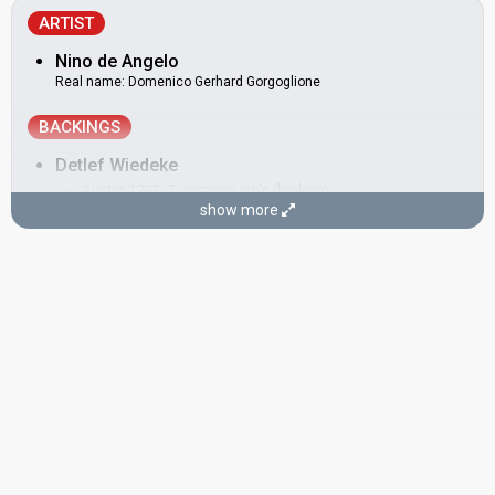
ARTIST
Nino de Angelo
Real name: Domenico Gerhard Gorgoglione
BACKINGS
Detlef Wiedeke
Austria 1992:
Zusammen geh'n
(backing)
show more
Austria 1989:
Nur ein Lied
(backing)
Michael Scholz
Austria 1992:
Zusammen geh'n
(backing)
Austria 1989:
Nur ein Lied
(backing)
Rolf Köhler
Austria 1992:
Zusammen geh'n
(backing)
Austria 1989:
Nur ein Lied
(backing)
COMPOSER
Dieter Bohlen
Austria 1992:
Zusammen geh'n
(composer)
Austria 1989:
Nur ein Lied
(composer)