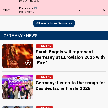
Lord Of The Lost
Rockstars
2022
25
6
Malik Harris
All songs from Germany
GERMANY • NEWS
GERMANY
Sarah Engels will represent
Germany at Eurovision 2026 with
"Fire"
GERMANY
Germany: Listen to the songs for
Das deutsche Finale 2026