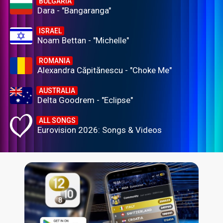
BULGARIA
Dara - "Bangaranga"
ISRAEL
Noam Bettan - "Michelle"
ROMANIA
Alexandra Căpitănescu - "Choke Me"
AUSTRALIA
Delta Goodrem - "Eclipse"
ALL SONGS
Eurovision 2026: Songs & Videos