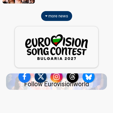
more news
Follow Eurovisionworld