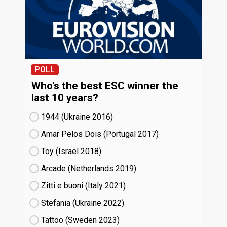
POLL
Who's the best ESC winner the
last 10 years?
1944 (Ukraine
16)
Amar Pelos Dois (Portugal
17)
Toy (Israel
18)
Arcade (Netherlands
19)
Zitti e buoni​ (Italy
21)
Stefania (Ukraine
22)
Tattoo (Sweden
23)