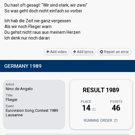
Du hast oft gesagt: "Wir sind stark, wir zwei"
So was geht doch nicht einfach so vorbei
Ich hab die Zeit nie ganz vergessen
Als wir noch Flieger warn
Du gehst nicht raus auѕ meinem Herzen
Ich denk nur noch darаn
Add video
Add lyrics
Report an error
GERMANY 1989
Artist
Nino de Angelo
RESULT 1989
Title
Flieger
PLACE
POINTS
14
46
Event
/22
Eurovision Song Contest 1989
Lausanne
RUNNING ORDER: 21