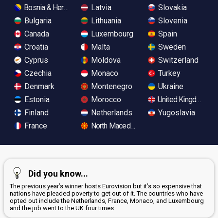
Bosnia & Herzegovina
Latvia
Slovakia
Bulgaria
Lithuania
Slovenia
Canada
Luxembourg
Spain
Croatia
Malta
Sweden
Cyprus
Moldova
Switzerland
Czechia
Monaco
Turkey
Denmark
Montenegro
Ukraine
Estonia
Morocco
United Kingdom
Finland
Netherlands
Yugoslavia
France
North Macedonia
Did you know...
The previous year’s winner hosts Eurovision but it’s so expensive that
nations have pleaded poverty to get out of it. The countries who have
opted out include the Netherlands, France, Monaco, and Luxembourg
and the job went to the UK four times