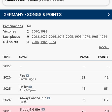
GERMANY • SONGS & POINTS
Participations
69
Victories
2
2010
,
1982
Last places
9
2023
,
2022
,
2016
,
2015
,
2005
,
1995
,
1974
,
1965
,
1964
Nul points
3
2015
,
1965
,
1964
more...
YEAR
SONG
PLACE
POINTS
2027
–
–
–
Fire
2026
23
12
Sarah Engels
Baller
2025
15
151
Abor & Tynna
Always on the Run
2024
12
117
Isaak
Blood & Glitter
2023
26
18