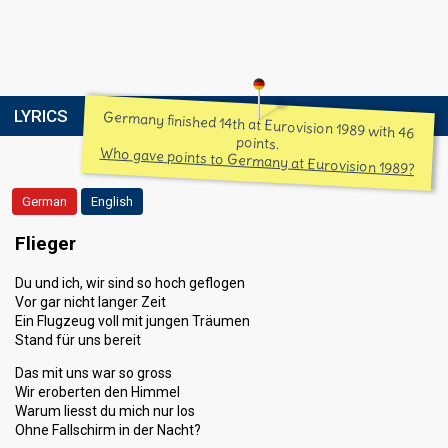
LYRICS
Germany finished 14th at Eurovision 1989 with 46
points.
Who gave points to Germany at Eurovision 1989?
German
English
Flieger
Du und ich, wir sind so hoch geflogen
Vor gar nicht langer Zeit
Ein Flugzeug voll mit jungen Träumen
Stand für uns bereit
Das mit uns war so gross
Wir eroberten den Himmel
Warum liesst du mich nur los
Ohne Fallschirm in der Nacht?