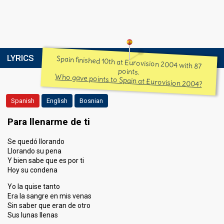
LYRICS
Spain finished 10th at Eurovision 2004 with 87
points.
Who gave points to Spain at Eurovision 2004?
Spanish
English
Bosnian
Para llenarme de ti
Se quedó llorando
Llorando su pena
Y bien sabe que es por ti
Hoy su condena
Yo la quise tanto
Era la sangre en mis venas
Sin saber que eran de otro
Sus lunas llenas