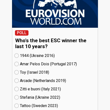
POLL
Who's the best ESC winner the
last 10 years?
1944 (Ukraine
16)
Amar Pelos Dois (Portugal
17)
Toy (Israel
18)
Arcade (Netherlands
19)
Zitti e buoni​ (Italy
21)
Stefania (Ukraine
22)
Tattoo (Sweden
23)