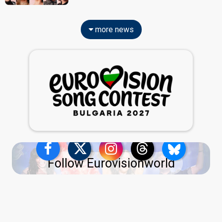
more news
Follow Eurovisionworld