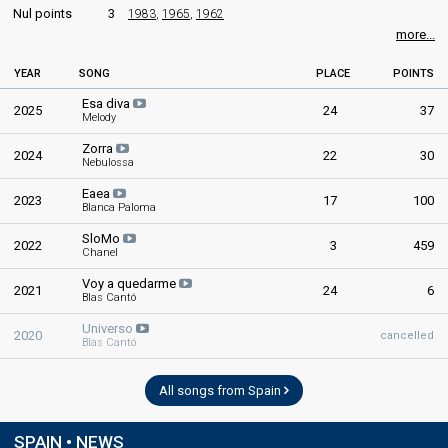
Nul points
3
1983
,
1965
,
1962
more...
Operación Triunfo
Final
YEAR
SONG
PLACE
POINTS
28 January 2004
Esa diva
2025
24
37
Melody
Place
Winner
Zorra
2024
22
30
Nebulossa
Public percent
38.8%
Eaea
2023
17
100
Blanca Paloma
SloMo
2022
3
459
Chanel
Voy a quedarme
2021
24
6
Blas Cantó
Universo
2020
cancelled
Blas Cantó
All songs from Spain
SPAIN • NEWS