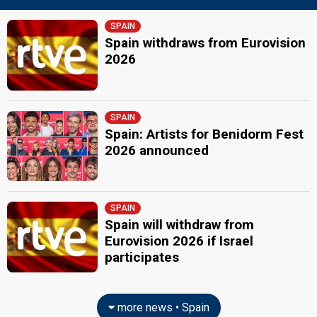
SPAIN
Spain withdraws from Eurovision
2026
SPAIN
Spain: Artists for Benidorm Fest
2026 announced
SPAIN
Spain will withdraw from
Eurovision 2026 if Israel
participates
more news • Spain