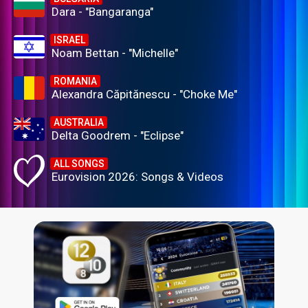
Dara - "Bangaranga"
ISRAEL
Noam Bettan - "Michelle"
ROMANIA
Alexandra Căpitănescu - "Choke Me"
AUSTRALIA
Delta Goodrem - "Eclipse"
ALL SONGS
Eurovision 2026: Songs & Videos