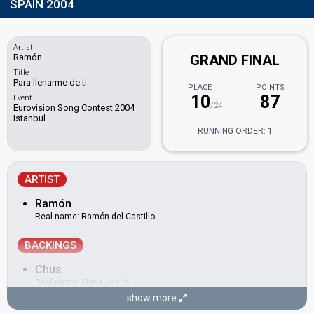
SPAIN 2004
Artist
Ramón
GRAND FINAL
Title
Para llenarme de ti
PLACE
POINTS
10
87
Event
/24
Eurovision Song Contest 2004
Istanbul
RUNNING ORDER: 1
ARTIST
Ramón
Real name: Ramón del Castillo
BACKINGS
Chus
Real name: María Jesús
show more
Gabriel