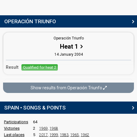
Spain 2006
: commentator
Spain 2005
: commentator
Spain 1988
: commentator
OPERACIÓN TRIUNFO
Spain 1987
: commentator
edit
Operación Triunfo
Heat 1
14 January 2004
Result
Qualified for heat 2
Operación Triunfo
Show results from Operación Triunfo
Heat 2
21 January 2004
SPAIN • SONGS & POINTS
Result
Qualified for the final
Participations
64
Place
4th
(out of 8)
Victories
2
1969
,
1968
Public percent
70.7%
Last places
5
2017
,
1999
,
1983
,
1965
,
1962