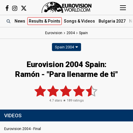
News
Results
& Points
Songs
& Videos
Bulgaria 2027
N
Eurovision
2004
Spain
Spain 2004
Eurovision 2004 Spain:
Ramón - "Para llenarme de ti"
4.7
stars ★
189
ratings
VIDEOS
Eurovision 2004 - Final