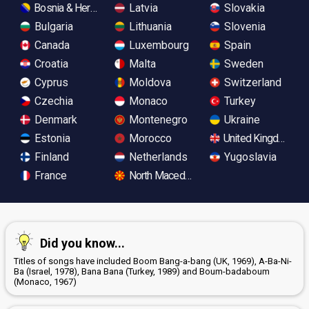
Bosnia & Herzegovina
Latvia
Slovakia
Bulgaria
Lithuania
Slovenia
Canada
Luxembourg
Spain
Croatia
Malta
Sweden
Cyprus
Moldova
Switzerland
Czechia
Monaco
Turkey
Denmark
Montenegro
Ukraine
Estonia
Morocco
United Kingdom
Finland
Netherlands
Yugoslavia
France
North Macedonia
Did you know...
Titles of songs have included Boom Bang-a-bang (UK, 1969), A-Ba-Ni-
Ba (Israel, 1978), Bana Bana (Turkey, 1989) and Boum-badaboum
(Monaco, 1967)