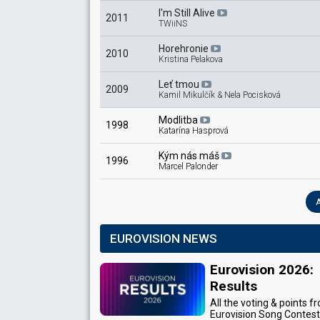
I'm Still Alive
2011
TWiiNS
Horehronie
2010
Kristina Pelakova
Leť tmou
2009
Kamil Mikulčík & Nela Pocisková
Modlitba
1998
Katarína Hasprová
Kým nás máš
1996
Marcel Palonder
EUROVISION NEWS
Eurovision 2026:
Results
All the voting & points f
Eurovision Song Contes