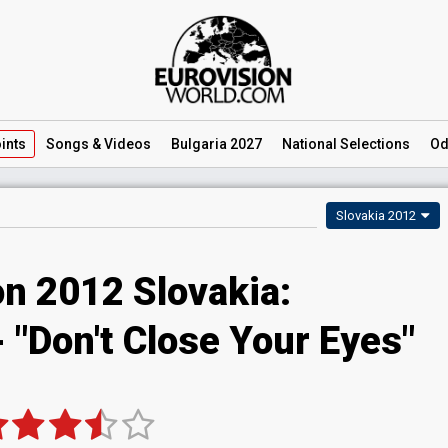
ints
Songs
& Videos
Bulgaria 2027
National
Selections
Od
Slovakia 2012
on 2012 Slovakia:
 "Don't Close Your Eyes"