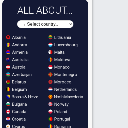
ALL ABOUT...
Albania
Lithuania
Andorra
Luxembourg
Armenia
Malta
Australia
Moldova
Austria
Monaco
Azerbaijan
Montenegro
Belarus
Morocco
Belgium
Netherlands
Bosnia & Herzegovina
North Macedonia
Bulgaria
Norway
Canada
Poland
Croatia
Portugal
Cyprus
Romania