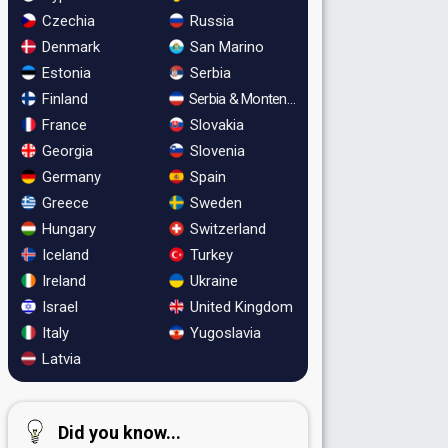
Czechia
Russia
Denmark
San Marino
Estonia
Serbia
Finland
Serbia & Montenegro
France
Slovakia
Georgia
Slovenia
Germany
Spain
Greece
Sweden
Hungary
Switzerland
Iceland
Turkey
Ireland
Ukraine
Israel
United Kingdom
Italy
Yugoslavia
Latvia
Did you know...