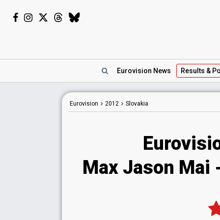
Eurovision
News
Results
& Po
Eurovision
2012
Slovakia
Eurovisi
Max Jason Mai -