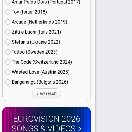
Amar Pelos Dois (Portugal
17)
Toy (Israel
18)
Arcade (Netherlands
19)
Zitti e buoni​ (Italy
21)
Stefania (Ukraine
22)
Tattoo (Sweden
23)
The Code (Switzerland
24)
Wasted Love (Austria
25)
Bangaranga (Bulgaria
26)
view result
EUROVISION 2026
SONGS & VIDEOS