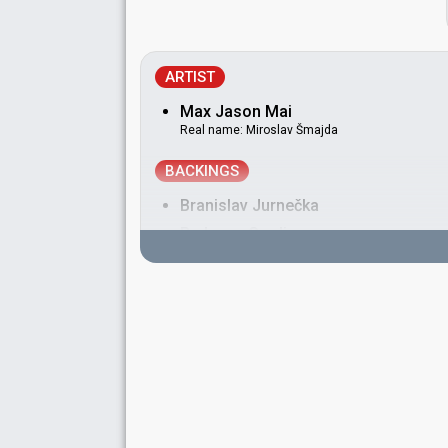
ARTIST
Max Jason Mai
Real name: Miroslav Šmajda
BACKINGS
Branislav Jurnečka
Radovan Gardian
Samuel Jurnečka
Tomas Gabris
SPOKESPERSON
Mária Pietrová
Slovakia 2011
: spokesperson
COMMENTATOR