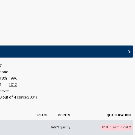
edit
7
none
18th
1996
1
2012
never
0 out of 4
(since 2004)
PLACE
POINTS
QUALIFICATION
Didn't qualify
18 in semi-final 2
#