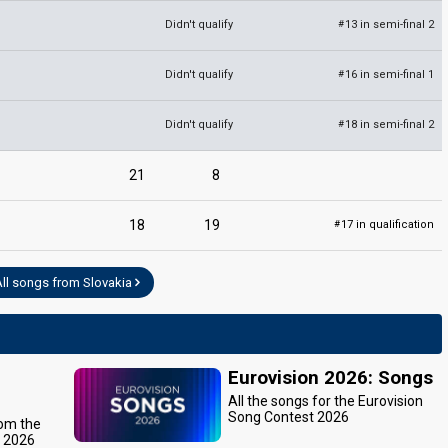
Didn't qualify
13 in semi-final 2
#
Didn't qualify
16 in semi-final 1
#
Didn't qualify
18 in semi-final 2
#
21
8
18
19
17 in qualification
#
All songs from Slovakia
Eurovision 2026: Songs
All the songs for the Eurovision
Song Contest 2026
rom the
t 2026