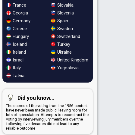
France
Slovakia
Georgia
Slovenia
Germany
Spain
Greece
Sweden
Hungary
Switzerland
Iceland
Turkey
Ireland
Ukraine
Israel
United Kingdom
Italy
Yugoslavia
Latvia
Did you know...
The scores of the voting from the 1956-contest
have never been made public, leaving room for
lots of speculation. Attempts to reconstruct the
voting by interviewing jury members over the
following five decades did not lead to any
reliable outcome