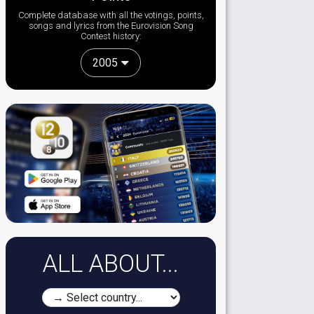
Complete database with all the votings, points,
songs and lyrics from the Eurovision Song
Contest history:
2005
ALL ABOUT...