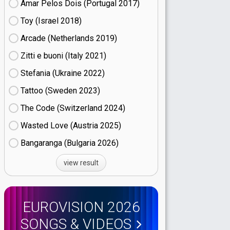
Amar Pelos Dois (Portugal
17)
Toy (Israel
18)
Arcade (Netherlands
19)
Zitti e buoni​ (Italy
21)
Stefania (Ukraine
22)
Tattoo (Sweden
23)
The Code (Switzerland
24)
Wasted Love (Austria
25)
Bangaranga (Bulgaria
26)
view result
EUROVISION 2026
SONGS & VIDEOS