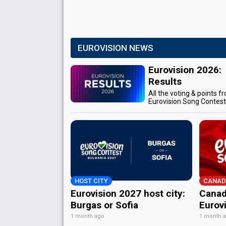
EUROVISION NEWS
Eurovision 2026:
Results
All the voting & points f
Eurovision Song Contes
HOST CITY
CANAD
Eurovision 2027 host city:
Canad
Burgas or Sofia
Eurov
1 month ago
1 month 