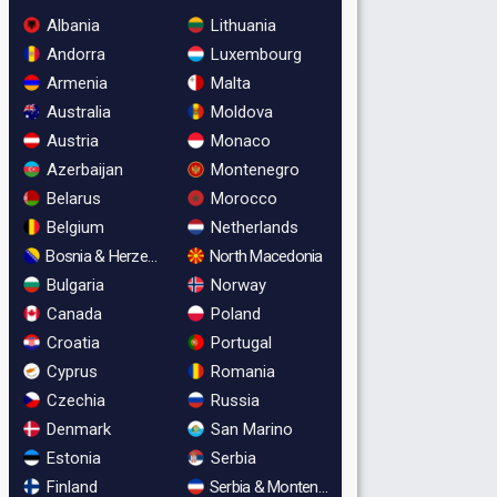
Albania
Lithuania
Andorra
Luxembourg
Armenia
Malta
Australia
Moldova
Austria
Monaco
Azerbaijan
Montenegro
Belarus
Morocco
Belgium
Netherlands
Bosnia & Herzegovina
North Macedonia
Bulgaria
Norway
Canada
Poland
Croatia
Portugal
Cyprus
Romania
Czechia
Russia
Denmark
San Marino
Estonia
Serbia
Finland
Serbia & Montenegro