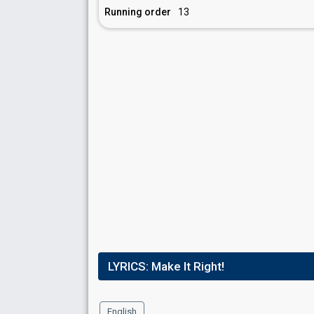
Running order
13
LYRICS:
Make It Right!
English