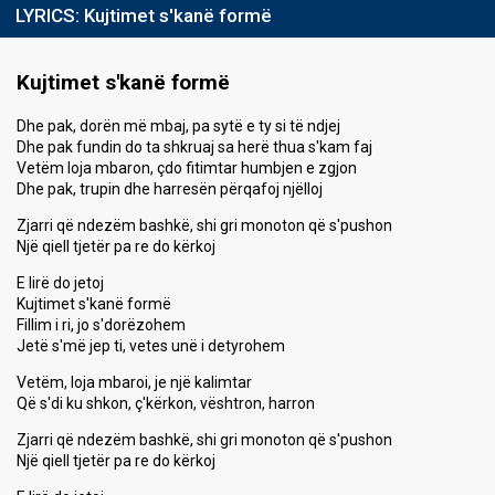
LYRICS:
Kujtimet s'kanë formë
Kujtimet s'kanë formë
Dhe pak, dorën më mbaj, pa sytë e ty si të ndjej
Dhe pak fundin do ta shkruaj sa herë thua s'kam faj
Vetëm loja mbaron, çdo fitimtar humbjen e zgjon
Dhe pak, trupin dhe harresën përqafoj njëlloj
Zjarri që ndezëm bashkë, shi gri monoton që s'pushon
Një qiell tjetër pa re do kërkoj
E lirë do jetoj
Kujtimet s'kanë formë
Fillim i ri, jo s'dorëzohem
Jetë s'më jep ti, vetes unë i detyrohem
Vetëm, loja mbaroi, je një kalimtar
Që s'di ku shkon, ç'kërkon, vështron, harron
Zjarri që ndezëm bashkë, shi gri monoton që s'pushon
Një qiell tjetër pa re do kërkoj