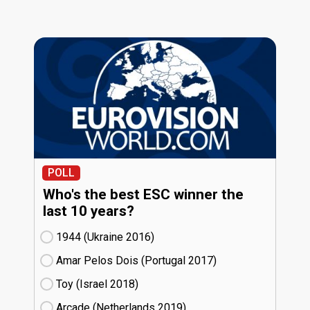
POLL
Who's the best ESC winner the
last 10 years?
1944 (Ukraine
16)
Amar Pelos Dois (Portugal
17)
Toy (Israel
18)
Arcade (Netherlands
19)