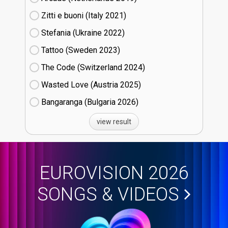
Zitti e buoni​ (Italy
21)
Stefania (Ukraine
22)
Tattoo (Sweden
23)
The Code (Switzerland
24)
Wasted Love (Austria
25)
Bangaranga (Bulgaria
26)
view result
EUROVISION 2026
SONGS & VIDEOS