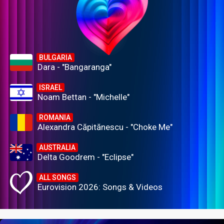
BULGARIA
Dara - "Bangaranga"
ISRAEL
Noam Bettan - "Michelle"
ROMANIA
Alexandra Căpitănescu - "Choke Me"
AUSTRALIA
Delta Goodrem - "Eclipse"
ALL SONGS
Eurovision 2026: Songs & Videos