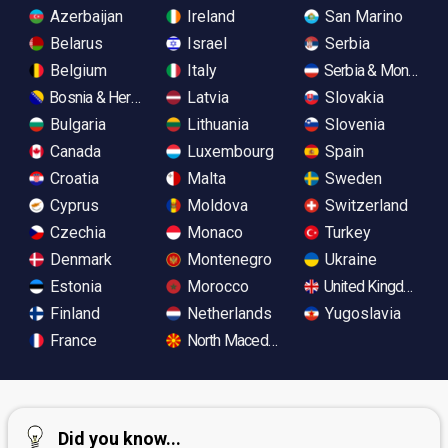
Azerbaijan
Ireland
San Marino
Belarus
Israel
Serbia
Belgium
Italy
Serbia & Monteneg
Bosnia & Herzegovina
Latvia
Slovakia
Bulgaria
Lithuania
Slovenia
Canada
Luxembourg
Spain
Croatia
Malta
Sweden
Cyprus
Moldova
Switzerland
Czechia
Monaco
Turkey
Denmark
Montenegro
Ukraine
Estonia
Morocco
United Kingdom
Finland
Netherlands
Yugoslavia
France
North Macedonia
Did you know...