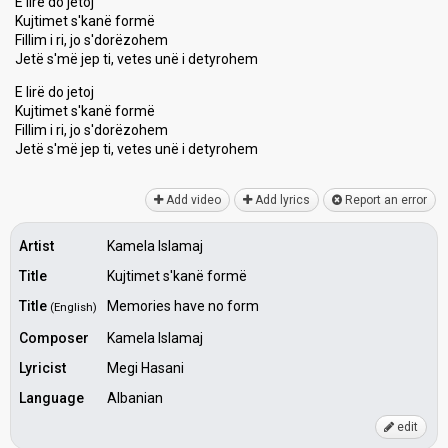
E lirë do jetoj
Kujtimet s'kanë formë
Fillim i ri, jo s'dorëzohem
Jetë s'më jep ti, vetes unë i detyrohem
E lirë do jetoj
Kujtimet s'kаnë formë
Fillim i ri, jo s'dorëzohem
Jetë s'më jep ti, veteѕ unë i detyrohem
Add video
Add lyrics
Report an error
Artist
Kamela Islamaj
Title
Kujtimet s'kanë formë
Title
Memories have no form
(English)
Composer
Kamela Islamaj
Lyricist
Megi Hasani
Language
Albanian
edit