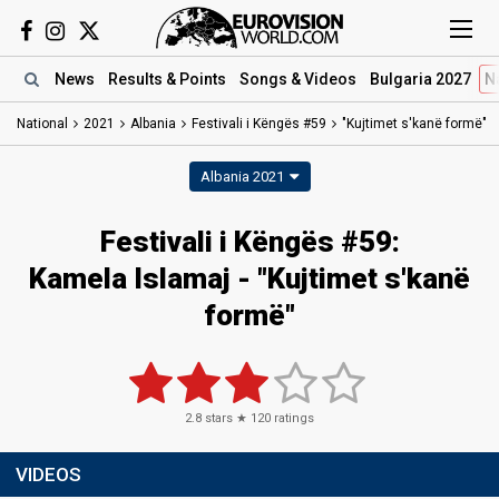
News
Results
& Points
Songs
& Videos
Bulgaria 2027
N
National
2021
Albania
Festivali i Këngës #59
"Kujtimet s'kanë formë"
Albania 2021
Festivali i Këngës #59:
Kamela Islamaj - "Kujtimet s'kanë
formë"
2.8
stars ★
120
ratings
VIDEOS