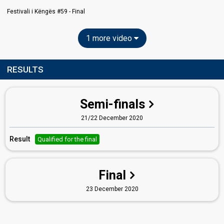
Festivali i Këngës #59 - Final
1 more video
RESULTS
Semi-finals
21/22 December 2020
Result
Qualified for the final
Final
23 December 2020