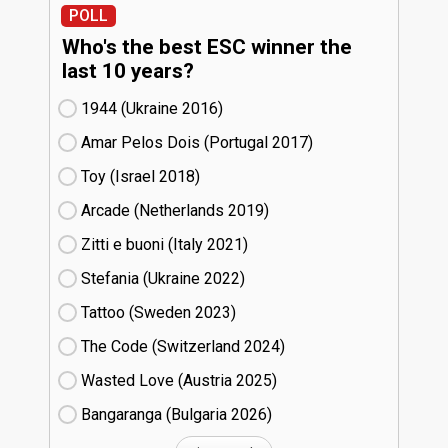
POLL
Who's the best ESC winner the
last 10 years?
1944 (Ukraine
16)
Amar Pelos Dois (Portugal
17)
Toy (Israel
18)
Arcade (Netherlands
19)
Zitti e buoni​ (Italy
21)
Stefania (Ukraine
22)
Tattoo (Sweden
23)
The Code (Switzerland
24)
Wasted Love (Austria
25)
Bangaranga (Bulgaria
26)