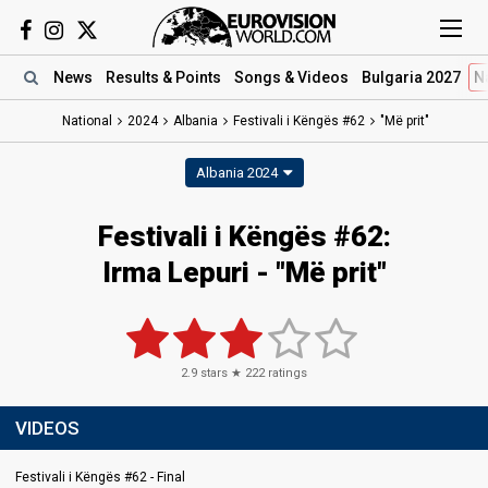
News
Results
& Points
Songs
& Videos
Bulgaria 2027
N
National
2024
Albania
Festivali i Këngës #62
"Më prit"
Albania 2024
Festivali i Këngës #62
:
Irma Lepuri
- "Më prit"
2.9
stars ★
222
ratings
VIDEOS
Festivali i Këngës #62 - Final