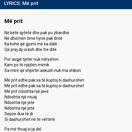
LYRICS:
Më prit
Më prit
Në këtë qytetë dhe pak po zbardhë
Në dhomën time hynë pak dritë
Ka kohë që gjumi më ka dalë
Që prej dy orësh dhe tre ditë
Por asgjë tjetër nuk ndryshon
Kam po të njëjtën mimik
Sa mirë që shpirtin askush nuk ma shikon
Më prit edhe pak sa të kuptoj si dashurohet
Më prit edhe pak sa të kuptoj si dashurohet
Më prit ndoshta një javë
Ndoshta një muaj
Ndoshta një jetë
Ndoshta një jetë
Sepse dua të di
Si dashurohet në të vërtetë
Pa më thuaj si ja del