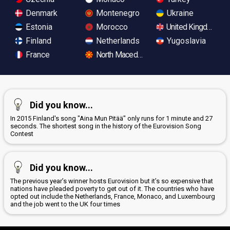
Denmark
Montenegro
Ukraine
Estonia
Morocco
United Kingdom
Finland
Netherlands
Yugoslavia
France
North Macedonia
Did you know...
In 2015 Finland's song "Aina Mun Pitää" only runs for 1 minute and 27
seconds. The shortest song in the history of the Eurovision Song
Contest
Did you know...
The previous year’s winner hosts Eurovision but it’s so expensive that
nations have pleaded poverty to get out of it. The countries who have
opted out include the Netherlands, France, Monaco, and Luxembourg
and the job went to the UK four times