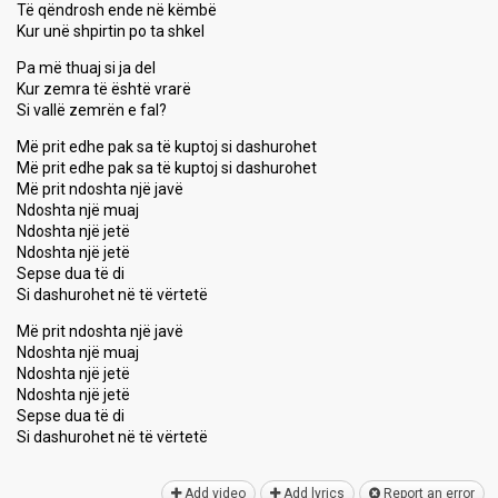
Të qëndrosh ende në këmbë
Kur unë shpirtin po ta shkel
Pa më thuaj si ja del
Kur zemra të është vrarë
Si vallë zemrën e fal?
Më prit edhe pak sa të kuptoj si dashurohet
Më prit edhe pak sa të kuptoj si dashurohet
Më prit ndoshta një javë
Ndoshta një muaj
Ndoshta një jetë
Ndoshta një jetë
Sepse dua të di
Si dashurohet në të vërtetë
Më prit ndoshta një javë
Ndoshta një muaj
Ndoshta një jetë
Ndoshta një jetë
Sepse dua të di
Si dаѕhurohet në të vërtetë
Add video
Add lyrics
Report an error