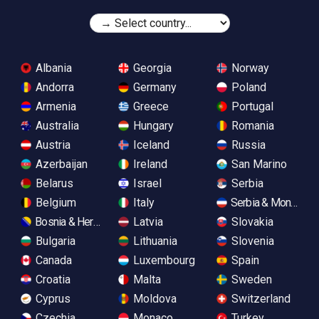
Albania
Georgia
Norway
Andorra
Germany
Poland
Armenia
Greece
Portugal
Australia
Hungary
Romania
Austria
Iceland
Russia
Azerbaijan
Ireland
San Marino
Belarus
Israel
Serbia
Belgium
Italy
Serbia & Monteneg
Bosnia & Herzegovina
Latvia
Slovakia
Bulgaria
Lithuania
Slovenia
Canada
Luxembourg
Spain
Croatia
Malta
Sweden
Cyprus
Moldova
Switzerland
Czechia
Monaco
Turkey