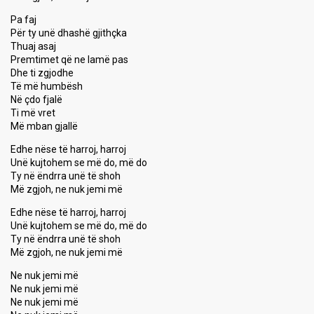
Pa faj
Për ty unë dhashë gjithçka
Thuaj asaj
Premtimet që ne lamë pas
Dhe ti zgjodhe
Të më humbësh
Në çdo fjalë
Ti më vret
Më mban gjallë
Edhe nëse të harroj, harroj
Unë kujtohem se më do, më do
Ty në ëndrra unë të shoh
Më zgjoh, ne nuk jemi më
Edhe nëse të harroj, harroj
Unë kujtohem se më do, më do
Ty në ëndrra unë të shoh
Më zgjoh, ne nuk jemi më
Ne nuk jemi më
Ne nuk jemi më
Ne nuk jemi më