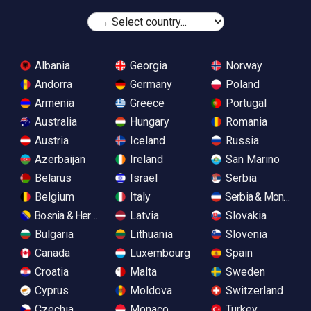
Albania
Georgia
Norway
Andorra
Germany
Poland
Armenia
Greece
Portugal
Australia
Hungary
Romania
Austria
Iceland
Russia
Azerbaijan
Ireland
San Marino
Belarus
Israel
Serbia
Belgium
Italy
Serbia & Monteneg
Bosnia & Herzegovina
Latvia
Slovakia
Bulgaria
Lithuania
Slovenia
Canada
Luxembourg
Spain
Croatia
Malta
Sweden
Cyprus
Moldova
Switzerland
Czechia
Monaco
Turkey