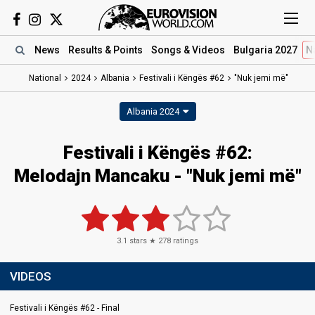
News
Results
& Points
Songs
& Videos
Bulgaria 2027
N
National
2024
Albania
Festivali i Këngës #62
"Nuk jemi më"
Albania 2024
Festivali i Këngës #62
:
Melodajn Mancaku
- "Nuk jemi më"
3.1
stars ★
278
ratings
VIDEOS
Festivali i Këngës #62 - Final