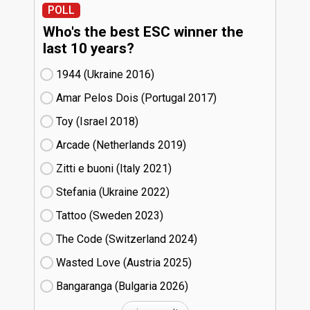
POLL
Who's the best ESC winner the
last 10 years?
1944 (Ukraine
16)
Amar Pelos Dois (Portugal
17)
Toy (Israel
18)
Arcade (Netherlands
19)
Zitti e buoni​ (Italy
21)
Stefania (Ukraine
22)
Tattoo (Sweden
23)
The Code (Switzerland
24)
Wasted Love (Austria
25)
Bangaranga (Bulgaria
26)