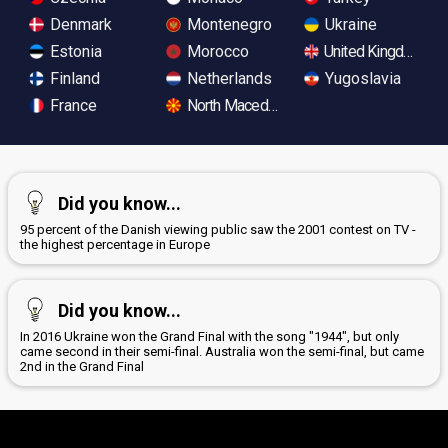
Denmark
Montenegro
Ukraine
Estonia
Morocco
United Kingdom
Finland
Netherlands
Yugoslavia
France
North Macedonia
Did you know...
95 percent of the Danish viewing public saw the 2001 contest on TV -
the highest percentage in Europe
Did you know...
In 2016 Ukraine won the Grand Final with the song "1944", but only
came second in their semi-final. Australia won the semi-final, but came
2nd in the Grand Final