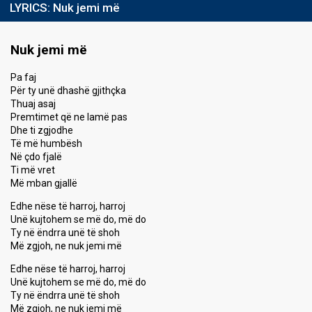
LYRICS:
Nuk jemi më
Nuk jemi më
Pa faj
Për ty unë dhashë gjithçka
Thuaj asaj
Premtimet që ne lamë pas
Dhe ti zgjodhe
Të më humbësh
Në çdo fjalë
Ti më vret
Më mban gjallë
Edhe nëse të harroj, harroj
Unë kujtohem se më do, më do
Ty në ëndrra unë të shoh
Më zgjoh, ne nuk jemi më
Edhe nëse të harroj, harroj
Unë kujtohem se më do, më do
Ty në ëndrra unë të shoh
Më zgjoh, ne nuk jemi më