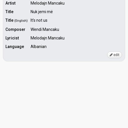
Artist
Melodajn Mancaku
Title
Nuk jemi më
Title
It's not us
(English)
Composer
Wendi Mancaku
Lyricist
Melodajn Mancaku
Language
Albanian
edit