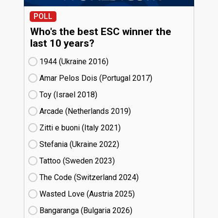
POLL
Who's the best ESC winner the
last 10 years?
1944 (Ukraine
16)
Amar Pelos Dois (Portugal
17)
Toy (Israel
18)
Arcade (Netherlands
19)
Zitti e buoni​ (Italy
21)
Stefania (Ukraine
22)
Tattoo (Sweden
23)
The Code (Switzerland
24)
Wasted Love (Austria
25)
Bangaranga (Bulgaria
26)