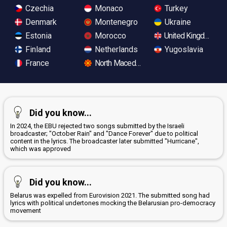
Czechia
Monaco
Turkey
Denmark
Montenegro
Ukraine
Estonia
Morocco
United Kingdom
Finland
Netherlands
Yugoslavia
France
North Macedonia
Did you know...
In 2024, the EBU rejected two songs submitted by the Israeli
broadcaster; "October Rain" and "Dance Forever" due to political
content in the lyrics. The broadcaster later submitted "Hurricane",
which was approved
Did you know...
Belarus was expelled from Eurovision 2021. The submitted song had
lyrics with political undertones mocking the Belarusian pro-democracy
movement