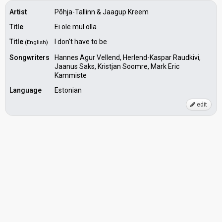
Artist
Põhja-Tallinn & Jaagup Kreem
Title
Ei ole mul olla
Title
I don't have to be
(English)
Songwriters
Hannes Agur Vellend, Herlend-Kaspar Raudkivi,
Jaanus Saks, Kristjan Soomre, Mark Eric
Kammiste
Language
Estonian
edit