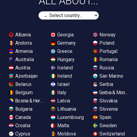
ALL ABOUT...
Albania
Georgia
Norway
Andorra
Germany
Poland
Armenia
Greece
Portugal
Australia
Hungary
Romania
Austria
Iceland
Russia
Azerbaijan
Ireland
San Marino
Belarus
Israel
Serbia
Belgium
Italy
Serbia & Monteneg
Bosnia & Herzegovina
Latvia
Slovakia
Bulgaria
Lithuania
Slovenia
Canada
Luxembourg
Spain
Croatia
Malta
Sweden
Cyprus
Moldova
Switzerland