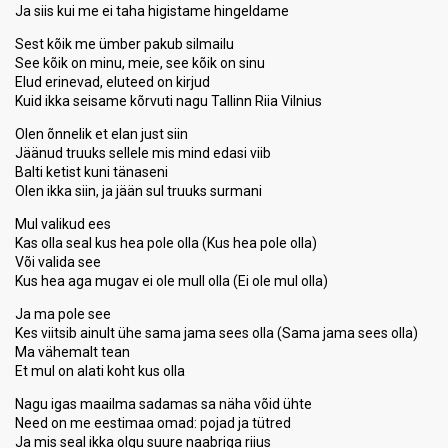
Ja siis kui me ei taha higistame hingeldame
Sest kõik me ümber pakub silmailu
See kõik on minu, meie, see kõik on sinu
Elud erinevad, eluteed on kirjud
Kuid ikka seisame kõrvuti nagu Tallinn Riia Vilnius
Olen õnnelik et elan just siin
Jäänud truuks sellele mis mind edasi viib
Balti ketist kuni tänaseni
Olen ikka siin, ja jään sul truuks surmani
Mul valikud ees
Kas olla seal kus hea pole olla (Kus hea pole olla)
Või valida see
Kus hea aga mugav ei ole mull olla (Ei ole mul olla)
Ja ma pole see
Kes viitsib ainult ühe sama jama sees olla (Sama jama sees olla)
Ma vähemalt tean
Et mul on alati koht kus olla
Nagu igas maailma sadamas sa näha võid ühte
Need on me eestimaa omad: pojad ja tütred
Ja mis seal ikka olgu suure naabriga riius