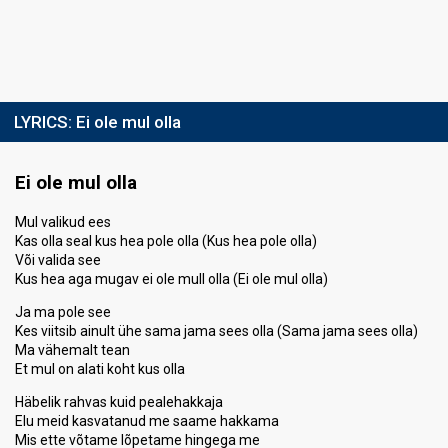
LYRICS:
Ei ole mul olla
Ei ole mul olla
Mul valikud ees
Kas olla seal kus hea pole olla (Kus hea pole olla)
Või valida see
Kus hea aga mugav ei ole mull olla (Ei ole mul olla)
Ja ma pole see
Kes viitsib ainult ühe sama jama sees olla (Sama jama sees olla)
Ma vähemalt tean
Et mul on alati koht kus olla
Häbelik rahvas kuid pealehakkaja
Elu meid kasvatanud me saame hakkama
Mis ette võtame lõpetame hingega me