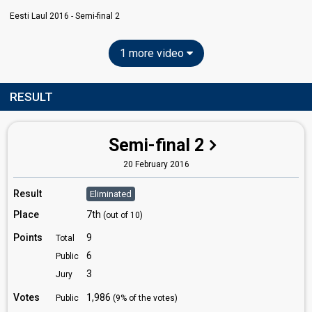
Eesti Laul 2016 - Semi-final 2
1 more video
RESULT
Semi-final 2
20 February 2016
Result
Eliminated
Place
7th
(out of 10)
Points
9
Total
6
Public
3
Jury
Votes
1,986
Public
(9% of the votes)