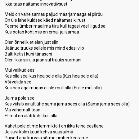
Ikka taas näitame innovatiivsust
Meid on vähe samas paljud maarjamaaga ei piirdu
On üle lahe kuldsed käed näitamas kiirust
Teeme ümber maailma tiiru küll tagasi veel liigud sa
Kus ootab koht mis on ema- ja isamaa
Olen õnnelik et elan just siin
Jäänud truuks sellele mis mind edasi viib
Balti ketist kuni tänaseni
Olen ikka siin, ja jään sul truuks surmani
Mul valikud ees
Kas olla seal kus hea pole olla (Kus hea pole olla)
Või valida see
Kus hea aga mugav ei ole mull olla (Ei ole mul olla)
Ja ma pole see
Kes viitsib ainult ühe sama jama sees olla (Sama jama sees olla)
Ma vähemalt tean
Et mul on alati koht kus olla
Vahet pole et me lemmiktoit on ikka teine eestlane
Ja suvi kolm kuud kehva suusailma
Puised aga kui vaja sõrme ümber keerame