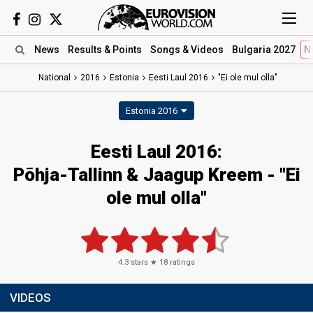
News
Results
& Points
Songs
& Videos
Bulgaria 2027
N
National
2016
Estonia
Eesti Laul 2016
"Ei ole mul olla"
Estonia 2016
Eesti Laul 2016:
Põhja-Tallinn & Jaagup Kreem - "Ei
ole mul olla"
4.3
stars ★
18
ratings
VIDEOS