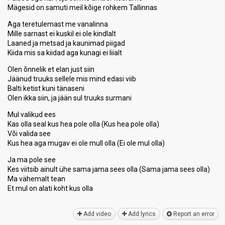
Mägesid on samuti meil kõige rohkem Tallinnas
Aga teretulemast me vanalinna
Mille sarnast ei kuskil ei ole kindlalt
Laaned ja metsad ja kaunimad piigad
Kiida mis sa kiidad aga kunagi ei liialt
Olen õnnelik et elan just siin
Jäänud truuks sellele mis mind edasi viib
Balti ketist kuni tänaseni
Olen ikka siin, ja jään sul truuks surmani
Mul valikud ees
Kas olla seal kus hea pole olla (Kus hea pole olla)
Või valida see
Kus hea aga mugav ei ole mull olla (Ei ole mul olla)
Ja ma pole see
Kes viitsib ainult ühe sama jama sees olla (Sama jama sees olla)
Ma vähemalt tean
Et mul on alati koht kuѕ ollа
Add video
Add lyrics
Report an error