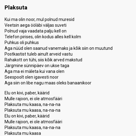
Plaksuta
Kui ma olin noor, mul polnud muresid
Veetsin aega ööläbi väljas suveti
Polnud vaja vaadata palju kell on
Telefon pirises, olin kodus alles kell kolm
Puhkus oli puhkus
Aga nüüd olen saanud vanemaks ja kõik siin on muutund
Postkastist tuleb ainult arveid vastu
Rahakott on tühi, siis kõik arved makstud
Järgmine sünnipäev on ukse taga
Aga ma ei mäleta kui vana olen
Seespoolt olen igavesti noor
Aga siin on libe nagu maas oleks banaanikoor
Elu on kivi, paber, käärid
Mulle rajoon, ei ole atmosfääri
Plaksuta mu kaasa, na-na-na
Plaksuta mu kaasa, na-na-na
Elu on kivi, paber, käärid
Mulle rajoon, ei ole atmosfääri
Plaksuta mu kaasa, na-na-na
Plaksuta mu kaasa