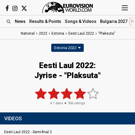
News
Results
& Points
Songs
& Videos
Bulgaria 2027
N
National
2022
Estonia
Eesti Laul 2022
"Plaksuta"
Estonia 2022
Eesti Laul 2022:
Jyrise - "Plaksuta"
4.1
stars ★
356
ratings
VIDEOS
Eesti Laul 2022 - Semi-final 2