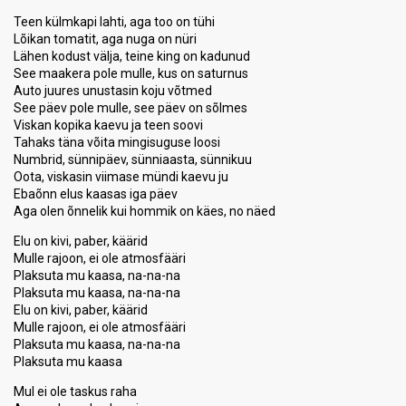
Teen külmkapi lahti, aga too on tühi
Lõikan tomatit, aga nuga on nüri
Lähen kodust välja, teine king on kadunud
See maakera pole mulle, kus on saturnus
Auto juures unustasin koju võtmed
See päev pole mulle, see päev on sõlmes
Viskan kopika kaevu ja teen soovi
Tahaks täna võita mingisuguse loosi
Numbrid, sünnipäev, sünniaasta, sünnikuu
Oota, viskasin viimase mündi kaevu ju
Ebaõnn elus kaasas iga päev
Aga olen õnnelik kui hommik on käes, no näed
Elu on kivi, paber, käärid
Mulle rajoon, ei ole atmosfääri
Plaksuta mu kaasa, na-na-na
Plaksuta mu kaasa, na-na-na
Elu on kivi, paber, käärid
Mulle rajoon, ei ole atmosfääri
Plaksuta mu kaasa, na-na-na
Plaksuta mu kaasa
Mul ei ole taskus raha