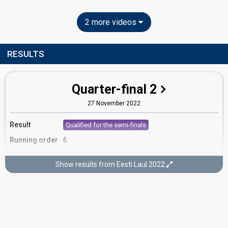
2 more videos
RESULTS
Quarter-final 2
27 November 2022
Result
Qualified for the semi-finals
Running order
6
Show results from Eesti Laul 2022
Semi-final 2
5 February 2022
FIRST ROUND OF VOTING