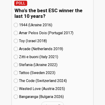
POLL
Who's the best ESC winner the
last 10 years?
1944 (Ukraine
16)
Amar Pelos Dois (Portugal
17)
Toy (Israel
18)
Arcade (Netherlands
19)
Zitti e buoni​ (Italy
21)
Stefania (Ukraine
22)
Tattoo (Sweden
23)
The Code (Switzerland
24)
Wasted Love (Austria
25)
Bangaranga (Bulgaria
26)