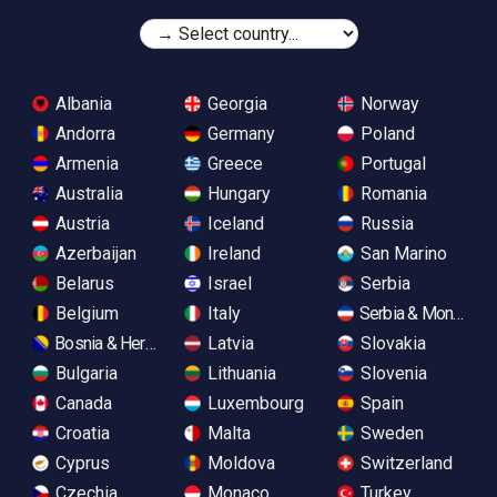
Albania
Georgia
Norway
Andorra
Germany
Poland
Armenia
Greece
Portugal
Australia
Hungary
Romania
Austria
Iceland
Russia
Azerbaijan
Ireland
San Marino
Belarus
Israel
Serbia
Belgium
Italy
Serbia & Monteneg
Bosnia & Herzegovina
Latvia
Slovakia
Bulgaria
Lithuania
Slovenia
Canada
Luxembourg
Spain
Croatia
Malta
Sweden
Cyprus
Moldova
Switzerland
Czechia
Monaco
Turkey