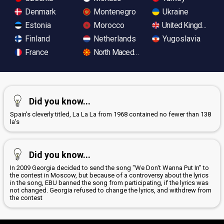
Denmark
Montenegro
Ukraine
Estonia
Morocco
United Kingdom
Finland
Netherlands
Yugoslavia
France
North Macedonia
Did you know...
Spain's cleverly titled, La La La from 1968 contained no fewer than 138
la's
Did you know...
In 2009 Georgia decided to send the song "We Don't Wanna Put In" to
the contest in Moscow, but because of a controversy about the lyrics
in the song, EBU banned the song from participating, if the lyrics was
not changed. Georgia refused to change the lyrics, and withdrew from
the contest