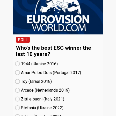
POLL
Who's the best ESC winner the
last 10 years?
1944 (Ukraine
16)
Amar Pelos Dois (Portugal
17)
Toy (Israel
18)
Arcade (Netherlands
19)
Zitti e buoni​ (Italy
21)
Stefania (Ukraine
22)