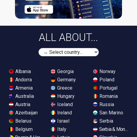
ALL ABOUT...
Albania
Georgia
Norway
Andorra
Germany
Poland
Armenia
Greece
Portugal
Australia
Hungary
Romania
Austria
Iceland
Russia
Azerbaijan
Ireland
San Marino
Belarus
Israel
Serbia
Belgium
Italy
Serbia & Monteneg