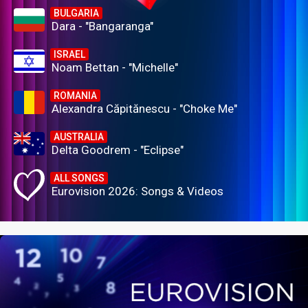
BULGARIA
Dara - "Bangaranga"
ISRAEL
Noam Bettan - "Michelle"
ROMANIA
Alexandra Căpitănescu - "Choke Me"
AUSTRALIA
Delta Goodrem - "Eclipse"
ALL SONGS
Eurovision 2026: Songs & Videos