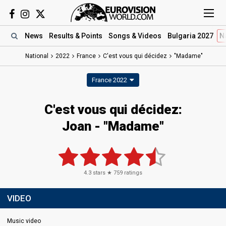
News
Results
& Points
Songs
& Videos
Bulgaria 2027
N
National
2022
France
C'est vous qui décidez
"Madame"
France 2022
C'est vous qui décidez:
Joan - "Madame"
4.3
stars ★
759
ratings
VIDEO
Music video