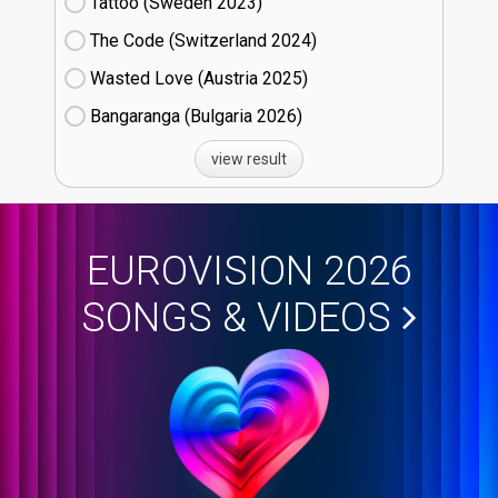
Tattoo (Sweden
23)
The Code (Switzerland
24)
Wasted Love (Austria
25)
Bangaranga (Bulgaria
26)
view result
EUROVISION 2026
SONGS & VIDEOS