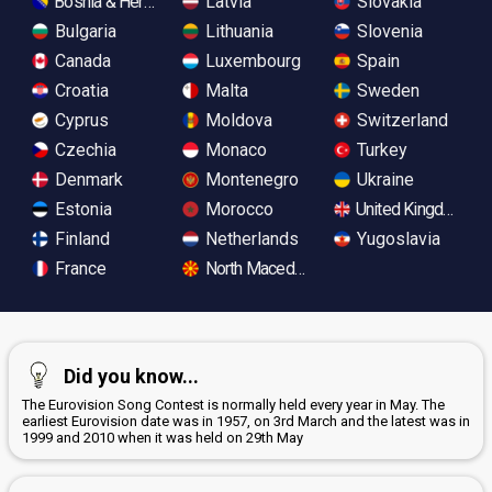
Bosnia & Herzegovina
Latvia
Slovakia
Bulgaria
Lithuania
Slovenia
Canada
Luxembourg
Spain
Croatia
Malta
Sweden
Cyprus
Moldova
Switzerland
Czechia
Monaco
Turkey
Denmark
Montenegro
Ukraine
Estonia
Morocco
United Kingdom
Finland
Netherlands
Yugoslavia
France
North Macedonia
Did you know...
The Eurovision Song Contest is normally held every year in May. The
earliest Eurovision date was in 1957, on 3rd March and the latest was in
1999 and 2010 when it was held on 29th May