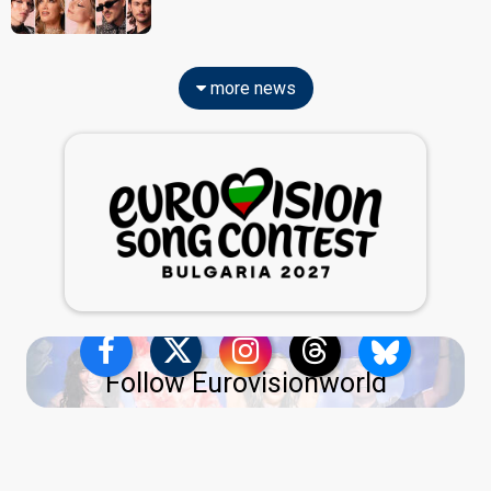
more news
Follow Eurovisionworld