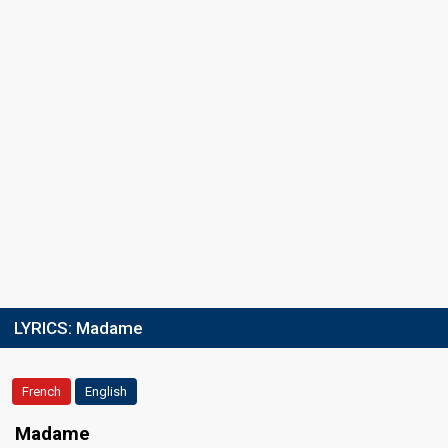
LYRICS:
Madame
French
English
Madame