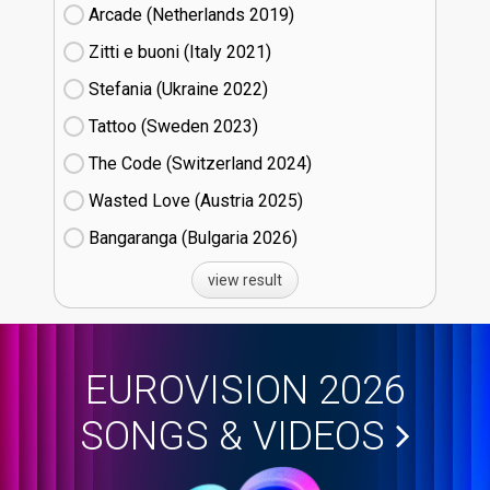
Arcade (Netherlands
19)
Zitti e buoni​ (Italy
21)
Stefania (Ukraine
22)
Tattoo (Sweden
23)
The Code (Switzerland
24)
Wasted Love (Austria
25)
Bangaranga (Bulgaria
26)
view result
EUROVISION 2026
SONGS & VIDEOS