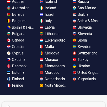
Austria
Iceland
Russia
Azerbaijan
Ireland
San Marino
Belarus
Israel
Serbia
Belgium
Italy
Serbia & Monteneg
Bosnia & Herzegovina
Latvia
Slovakia
Bulgaria
Lithuania
Slovenia
Canada
Luxembourg
Spain
Croatia
Malta
Sweden
Cyprus
Moldova
Switzerland
Czechia
Monaco
Turkey
Denmark
Montenegro
Ukraine
Estonia
Morocco
United Kingdom
Finland
Netherlands
Yugoslavia
France
North Macedonia