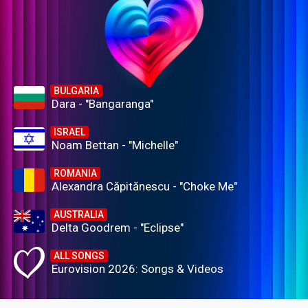
BULGARIA
Dara - "Bangaranga"
ISRAEL
Noam Bettan - "Michelle"
ROMANIA
Alexandra Căpitănescu - "Choke Me"
AUSTRALIA
Delta Goodrem - "Eclipse"
ALL SONGS
Eurovision 2026: Songs & Videos