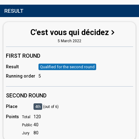
RESULT
C'est vous qui décidez
5 March 2022
FIRST ROUND
Result
Qualified for the second round
Running order
5
SECOND ROUND
Place
4th
(out of 6)
Points
120
Total
40
Public
80
Jury