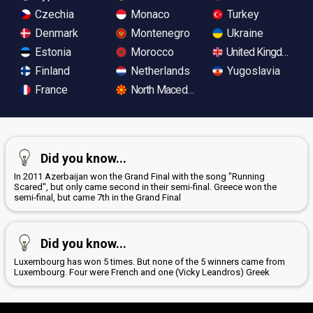
Czechia
Monaco
Turkey
Denmark
Montenegro
Ukraine
Estonia
Morocco
United Kingdom
Finland
Netherlands
Yugoslavia
France
North Macedonia
Did you know...
In 2011 Azerbaijan won the Grand Final with the song "Running
Scared", but only came second in their semi-final. Greece won the
semi-final, but came 7th in the Grand Final
Did you know...
Luxembourg has won 5 times. But none of the 5 winners came from
Luxembourg. Four were French and one (Vicky Leandros) Greek