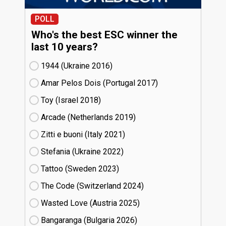
POLL
Who's the best ESC winner the
last 10 years?
1944 (Ukraine
16)
Amar Pelos Dois (Portugal
17)
Toy (Israel
18)
Arcade (Netherlands
19)
Zitti e buoni​ (Italy
21)
Stefania (Ukraine
22)
Tattoo (Sweden
23)
The Code (Switzerland
24)
Wasted Love (Austria
25)
Bangaranga (Bulgaria
26)