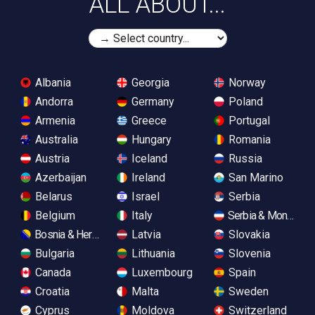
ALL ABOUT...
Albania
Georgia
Norway
Andorra
Germany
Poland
Armenia
Greece
Portugal
Australia
Hungary
Romania
Austria
Iceland
Russia
Azerbaijan
Ireland
San Marino
Belarus
Israel
Serbia
Belgium
Italy
Serbia & Monteneg
Bosnia & Herzegovina
Latvia
Slovakia
Bulgaria
Lithuania
Slovenia
Canada
Luxembourg
Spain
Croatia
Malta
Sweden
Cyprus
Moldova
Switzerland