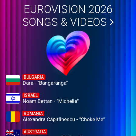
EUROVISION 2026
SONGS & VIDEOS
BULGARIA
Dara - "Bangaranga"
ISRAEL
Noam Bettan - "Michelle"
ROMANIA
Alexandra Căpitănescu - "Choke Me"
AUSTRALIA