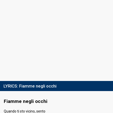
Cover song
Il mio canto libero
Guest artist
Alberto Radius & Mamakass
4th night
5 March 2021
Place
13th
(out of 26)
Running order
13
5th night
6 March 2021
LYRICS:
Fiamme negli occhi
FIRST ROUND
Result
Eliminated
Fiamme negli occhi
Place
20th
(out of 26)
Quando ti sto vicino, sento