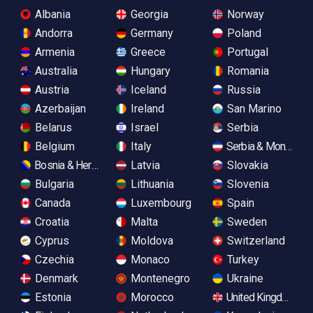
Albania
Georgia
Norway
Andorra
Germany
Poland
Armenia
Greece
Portugal
Australia
Hungary
Romania
Austria
Iceland
Russia
Azerbaijan
Ireland
San Marino
Belarus
Israel
Serbia
Belgium
Italy
Serbia & Monteneg
Bosnia & Herzegovina
Latvia
Slovakia
Bulgaria
Lithuania
Slovenia
Canada
Luxembourg
Spain
Croatia
Malta
Sweden
Cyprus
Moldova
Switzerland
Czechia
Monaco
Turkey
Denmark
Montenegro
Ukraine
Estonia
Morocco
United Kingdom