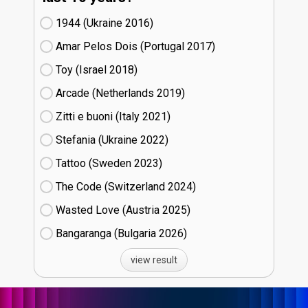
1944 (Ukraine
16)
Amar Pelos Dois (Portugal
17)
Toy (Israel
18)
Arcade (Netherlands
19)
Zitti e buoni​ (Italy
21)
Stefania (Ukraine
22)
Tattoo (Sweden
23)
The Code (Switzerland
24)
Wasted Love (Austria
25)
Bangaranga (Bulgaria
26)
view result