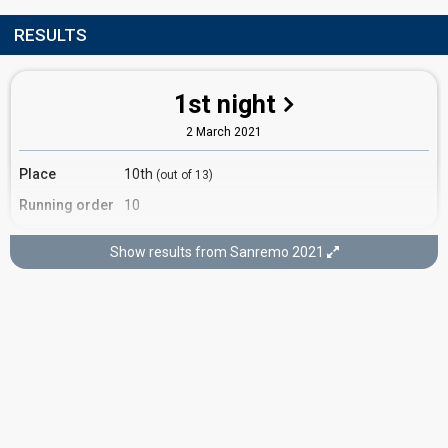
RESULTS
1st night
2 March 2021
Place
10th
(out of 13)
Running order
10
Show results from Sanremo 2021
3rd night
4 March 2021
COVER NIGHT
Place
26th
(out of 26)
Running order
22