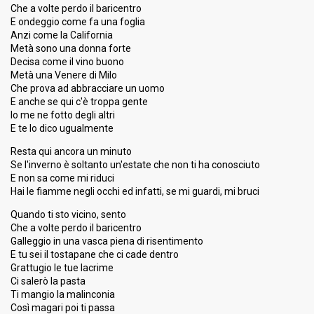
Percent
3.09%
Total
Che a volte perdo il baricentro
2.67%
Public
E ondeggio come fa una foglia
Anzi come la California
Running order
20
Metà sono una donna forte
Decisa come il vino buono
Metà una Venere di Milo
Che prova ad abbracciare un uomo
E anche se qui c'è troppa gente
Io me ne fotto degli altri
E te lo dico ugualmente
Resta qui ancora un minuto
Se l'inverno è soltanto un'estate che non ti ha conosciuto
E non sa come mi riduci
Hai le fiamme negli occhi ed infatti, se mi guardi, mi bruci
Quando ti sto vicino, sento
Che a volte perdo il baricentro
Galleggio in una vasca piena di risentimento
E tu sei il tostapane che ci cade dentro
Grattugio le tue lacrime
Ci salerò la pasta
Ti mangio la malinconia
Così magari poi ti passa