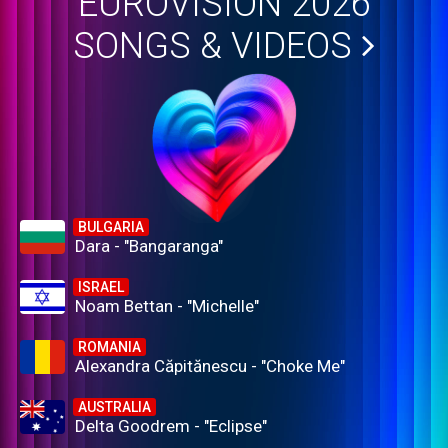
EUROVISION 2026
SONGS & VIDEOS
BULGARIA
Dara - "Bangaranga"
ISRAEL
Noam Bettan - "Michelle"
ROMANIA
Alexandra Căpitănescu - "Choke Me"
AUSTRALIA
Delta Goodrem - "Eclipse"