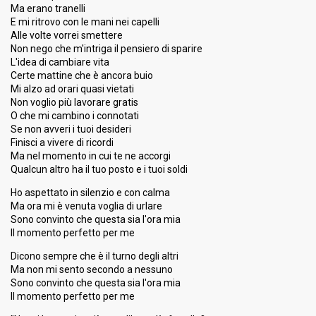
Ma erano tranelli
Place
21st
(out of 26)
E mi ritrovo con le mani nei capelli
Alle volte vorrei smettere
Percent
3.01%
Total
Non nego che m'intriga il pensiero di sparire
1.13%
Public
L'idea di cambiare vita
Certe mattine che è ancora buio
Running order
1
Mi alzo ad orari quasi vietati
Non voglio più lavorare gratis
O che mi cambino i connotati
Se non avveri i tuoi desideri
Finisci a vivere di ricordi
Ma nel momento in cui te ne accorgi
Qualcun altro ha il tuo posto e i tuoi soldi
Ho aspettato in silenzio e con calma
Ma ora mi è venuta voglia di urlare
Sono convinto che questa sia l'ora mia
Il momento perfetto per me
Dicono sempre che è il turno degli altri
Ma non mi sento secondo a nessuno
Sono convinto che questa sia l'ora mia
Il momento perfetto per me