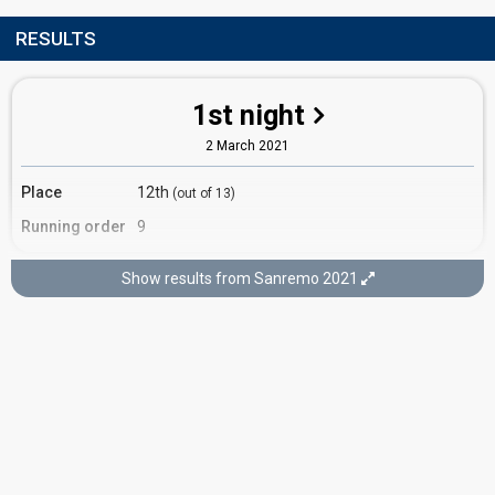
RESULTS
1st night
2 March 2021
Place
12th
(out of 13)
Running order
9
Show results from Sanremo 2021
3rd night
4 March 2021
COVER NIGHT
Place
10th
(out of 26)
Running
14
order