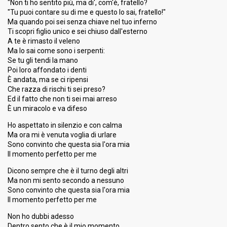
"Non ti ho sentito più, ma di', com'è, fratello?
"Tu puoi contare su di me e questo lo sai, fratello!"
Ma quando poi sei senza chiave nel tuo inferno
Ti scopri figlio unico e sei chiuso dall'esterno
A te è rimasto il veleno
Ma lo sai come sono i serpenti:
Se tu gli tendi la mano
Poi loro affondato i denti
È andata, ma se ci ripensi
Che razza di rischi ti sei preso?
Ed il fatto che non ti sei mai arreso
È un miracolo e va difeso
Ho aspettato in silenzio e con calma
Ma ora mi è venuta voglia di urlare
Sono convinto che questa sia l'ora mia
Il momento perfetto per me
Dicono sempre che è il turno degli altri
Ma non mi sento secondo a nessuno
Sono convinto che questa sia l'ora mia
Il momento perfetto per me
Non ho dubbi adesso
Dentro sento che è il mio momento