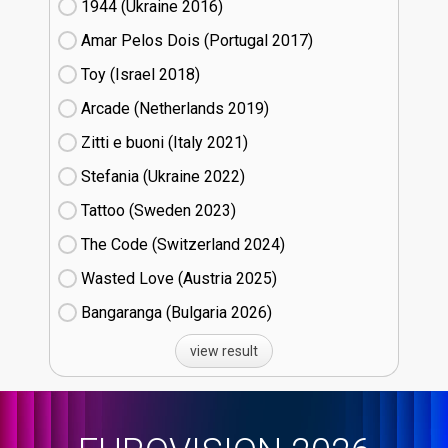
1944 (Ukraine
16)
Amar Pelos Dois (Portugal
17)
Toy (Israel
18)
Arcade (Netherlands
19)
Zitti e buoni​ (Italy
21)
Stefania (Ukraine
22)
Tattoo (Sweden
23)
The Code (Switzerland
24)
Wasted Love (Austria
25)
Bangaranga (Bulgaria
26)
view result