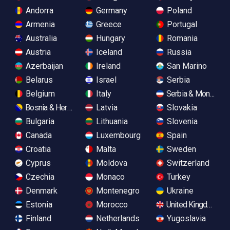
Andorra
Germany
Poland
Armenia
Greece
Portugal
Australia
Hungary
Romania
Austria
Iceland
Russia
Azerbaijan
Ireland
San Marino
Belarus
Israel
Serbia
Belgium
Italy
Serbia & Monteneg
Bosnia & Herzegovina
Latvia
Slovakia
Bulgaria
Lithuania
Slovenia
Canada
Luxembourg
Spain
Croatia
Malta
Sweden
Cyprus
Moldova
Switzerland
Czechia
Monaco
Turkey
Denmark
Montenegro
Ukraine
Estonia
Morocco
United Kingdom
Finland
Netherlands
Yugoslavia