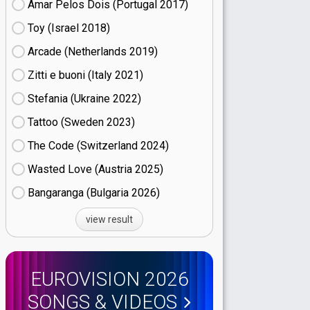
Amar Pelos Dois (Portugal
17)
Toy (Israel
18)
Arcade (Netherlands
19)
Zitti e buoni​ (Italy
21)
Stefania (Ukraine
22)
Tattoo (Sweden
23)
The Code (Switzerland
24)
Wasted Love (Austria
25)
Bangaranga (Bulgaria
26)
view result
EUROVISION 2026
SONGS & VIDEOS