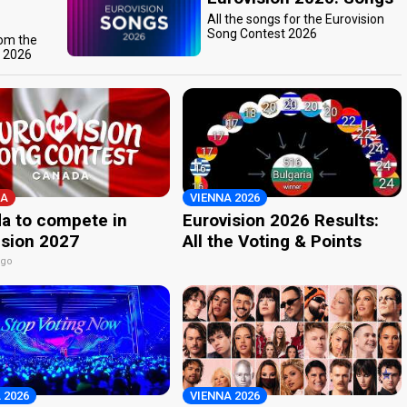
All the songs for the Eurovision
Song Contest 2026
rom the
t 2026
A
VIENNA 2026
a to compete in
Eurovision 2026 Results:
ision 2027
All the Voting & Points
ago
 2026
VIENNA 2026