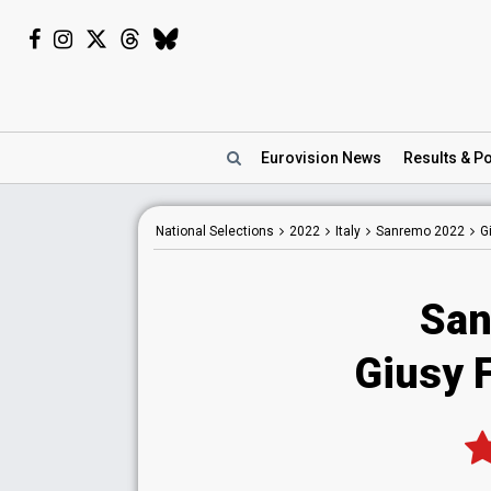
Eurovision
News
Results
& Po
National
Selections
2022
Italy
Sanremo 2022
G
San
Giusy F