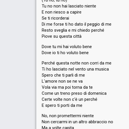
(Tu no, tu no)
Tu no non hai lasciato niente
Cover song
Io vivrò senza te
E non riesco a capire
Guest artist
Andy dei Bluvertigo
Se ti ricorderai
Di me forse ti ho dato il peggio di me
Resto sveglia e mi chiedo perché
Piove su questa città
Dove tu mi hai voluto bene
Dove io ti ho voluto bene
FIRST ROUND
Perché questa notte non corri da me
Ti ho lasciato nel vento una musica
Result
Eliminated
Spero che ti parli di me
Place
23rd
(out of 25)
L'amore non se ne va
Public ranking
24
Vola via ma poi torna da te
Come un treno preso di domenica
Running order
2
Certe volte non c'è un perché
E spero ti porti da me
No, non promettermi niente
Non cercarmi in un altro abbraccio no
Ma a volte capita