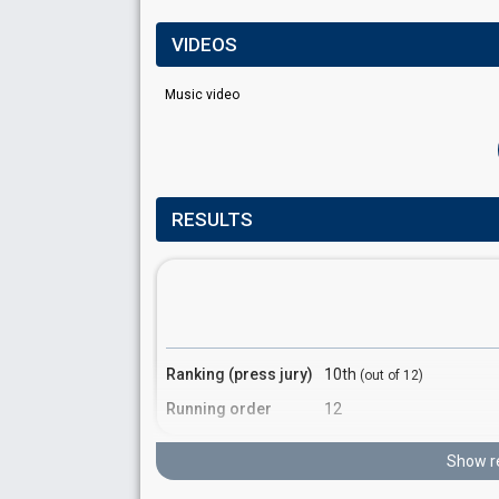
VIDEOS
Music video
RESULTS
Ranking (press jury)
10th
(out of 12)
Running order
12
Show r