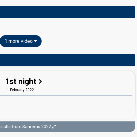
1 more video
1st night
1 February 2022
esults from Sanremo 2022
3rd night