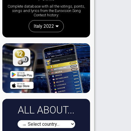
Complete database with all the votings, points,
songs and lyrics from the Eurovision Song
Contest history:
Italy 2022
ALL ABOUT...