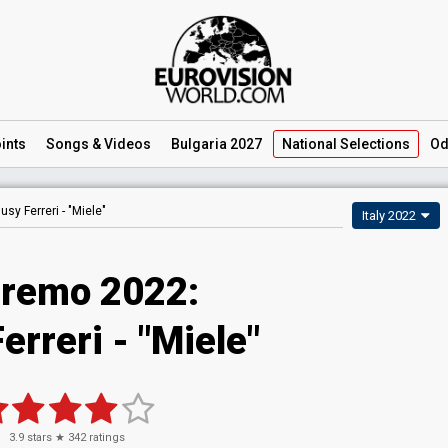
ints
Songs
& Videos
Bulgaria 2027
National
Selections
Od
iusy Ferreri -
"Miele"
Italy 2022
remo 2022:
erreri - "Miele"
3.9
stars ★
342
ratings