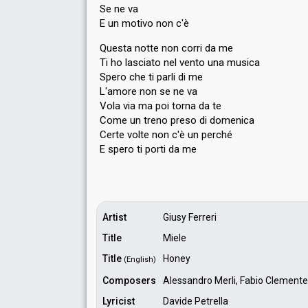
Se ne va
E un motivo non c'è
Questa notte non corri da me
Ti ho lasciato nel vento una musica
Spero che ti parli di me
L'amore non se ne va
Vola via ma poi torna da te
Come un treno preso di domenica
Certe volte non c'è un perché
E ѕpero ti porti dа me
Artist
Giusy Ferreri
Title
Miele
Title
Honey
(English)
Composers
Alessandro Merli, Fabio Clemente
Lyricist
Davide Petrella