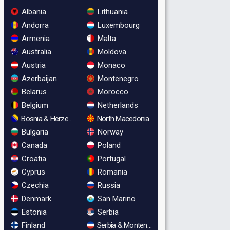
Albania
Lithuania
Andorra
Luxembourg
Armenia
Malta
Australia
Moldova
Austria
Monaco
Azerbaijan
Montenegro
Belarus
Morocco
Belgium
Netherlands
Bosnia & Herzegovina
North Macedonia
Bulgaria
Norway
Canada
Poland
Croatia
Portugal
Cyprus
Romania
Czechia
Russia
Denmark
San Marino
Estonia
Serbia
Finland
Serbia & Montenegro