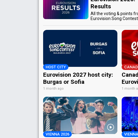
Results
All the voting & points f
Eurovision Song Contes
HOST CITY
CANAD
Eurovision 2027 host city:
Canad
Burgas or Sofia
Eurov
1 month ago
1 month 
VIENNA 2026
VIENNA