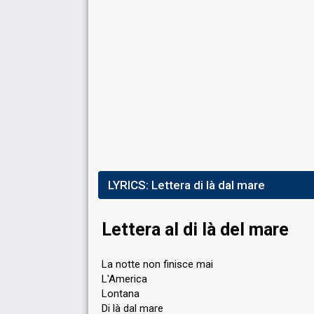
8th
Public
7th
Demoscopic
Running order
5
COVER NIGHT
Ranking
LYRICS:
Lettera di là dal mare
12th
Total
(out of 25)
13th
Public
6th
Press Jury
Lettera al di là del mare
13th
Demoscopic
Running order
16
La notte non finisce mai
L'America
Cover song
Anna verrà
Lontana
Guest artist
Nek
Di là dal mare