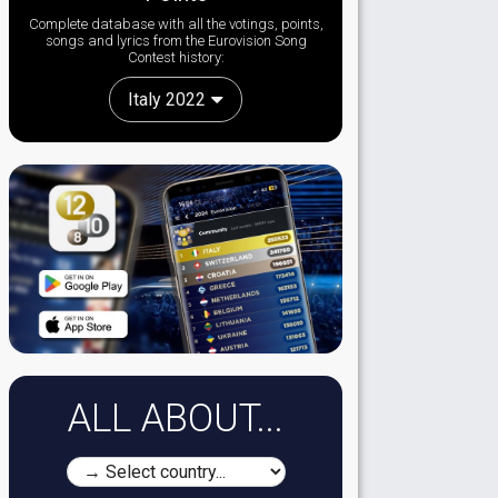
Complete database with all the votings, points,
songs and lyrics from the Eurovision Song
Contest history:
Italy 2022
ALL ABOUT...