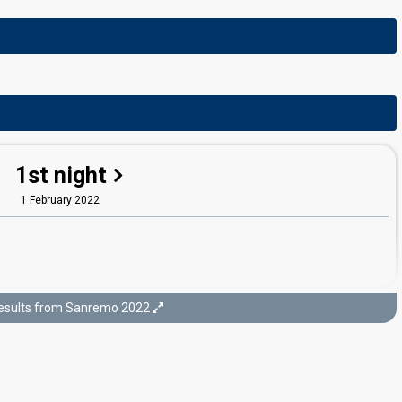
1st night
1 February 2022
esults from Sanremo 2022
3rd night
3 February 2022