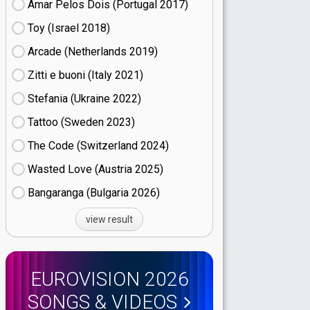
Amar Pelos Dois (Portugal
17)
Toy (Israel
18)
Arcade (Netherlands
19)
Zitti e buoni​ (Italy
21)
Stefania (Ukraine
22)
Tattoo (Sweden
23)
The Code (Switzerland
24)
Wasted Love (Austria
25)
Bangaranga (Bulgaria
26)
view result
EUROVISION 2026
SONGS & VIDEOS