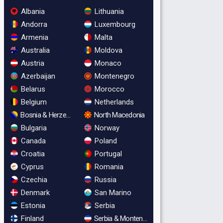
Albania
Lithuania
Andorra
Luxembourg
Armenia
Malta
Australia
Moldova
Austria
Monaco
Azerbaijan
Montenegro
Belarus
Morocco
Belgium
Netherlands
Bosnia & Herzegovina
North Macedonia
Bulgaria
Norway
Canada
Poland
Croatia
Portugal
Cyprus
Romania
Czechia
Russia
Denmark
San Marino
Estonia
Serbia
Finland
Serbia & Montenegro