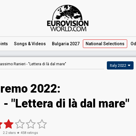
ints
Songs
& Videos
Bulgaria 2027
National
Selections
Od
assimo Ranieri -
"Lettera di là dal mare"
Italy 2022
remo 2022:
 "Lettera di là dal mare"
2.2
stars ★
458
ratings