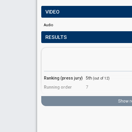
VIDEO
Audio
RESULTS
Ranking (press jury)
5th
(out of 12)
Running order
7
Show r
Ranking
8th
Total
(out of 25)