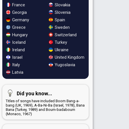
France
Slovakia
Georgia
Slovenia
Germany
Spain
Greece
Sweden
Hungary
Switzerland
Iceland
Turkey
Ireland
Ukraine
Israel
United Kingdom
Italy
Yugoslavia
Latvia
Did you know...
Titles of songs have included Boom Bang-a-
bang (UK, 1969), A-Ba-Ni-Ba (Israel, 1978), Bana
Bana (Turkey, 1989) and Boum-badaboum
(Monaco, 1967)