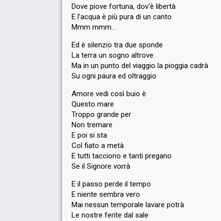
Dove piove fortuna, dov'è libertà
E l'acqua è più pura di un canto
Mmm mmm…
Ed è silenzio tra due sponde
La terra un sogno altrove
FIRST ROUND
Ma in un punto del viaggio la pioggia cadrà
Su ogni paura ed oltraggio
Result
Eliminated
Amore vedi così buio è
Place
8th
(out of 25)
Questo mare
Public ranking
9
Troppo grande per
Non tremare
Running order
6
E poi si sta
Col fiato a metà
E tutti tacciono e tanti pregano
Se il Signore vorrà
E il passo perde il tempo
E niente sembra vero
Mai nessun temporale lavare potrà
Le nostre ferite dal sale