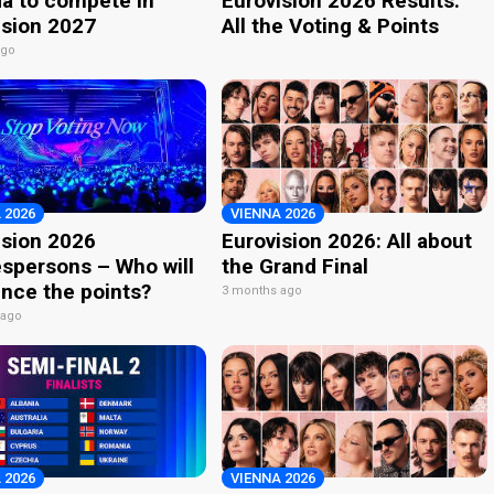
a to compete in
Eurovision 2026 Results:
ision 2027
All the Voting & Points
ago
 2026
VIENNA 2026
ision 2026
Eurovision 2026: All about
spersons – Who will
the Grand Final
nce the points?
3 months ago
 ago
 2026
VIENNA 2026