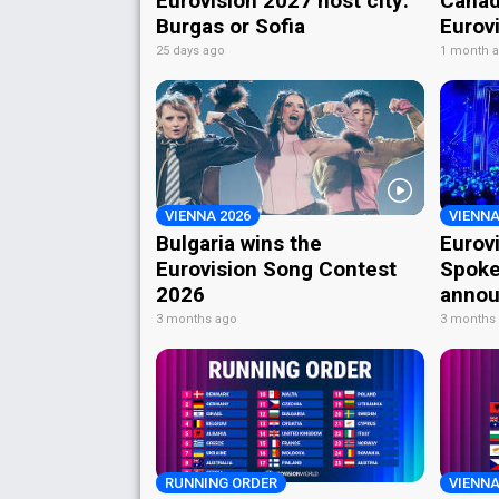
Eurovision 2027 host city:
Canad
Burgas or Sofia
Eurov
25 days ago
1 month 
VIENNA 2026
VIENNA
Bulgaria wins the
Eurov
Eurovision Song Contest
Spoke
2026
annou
3 months ago
3 months
RUNNING ORDER
VIENNA