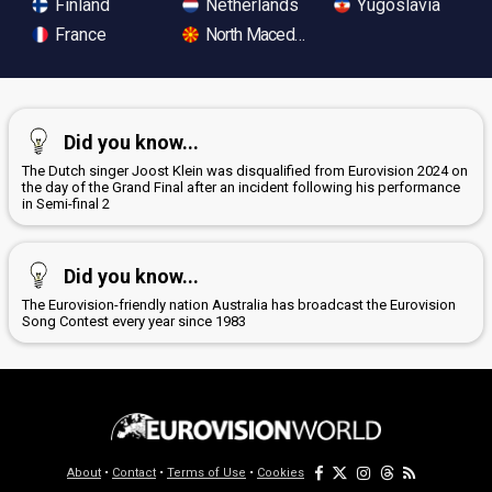
Finland
Netherlands
Yugoslavia
France
North Macedonia
Did you know...
The Dutch singer Joost Klein was disqualified from Eurovision 2024 on
the day of the Grand Final after an incident following his performance
in Semi-final 2
Did you know...
The Eurovision-friendly nation Australia has broadcast the Eurovision
Song Contest every year since 1983
About
•
Contact
•
Terms of Use
•
Cookies