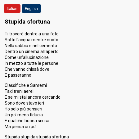
Italian
English
Result
Eliminated
Place
6th
(out of 30)
Stupida sfortuna
Running order
23
Ti troverò dentro a una foto
Total ranking
7
Sotto l'acqua mentre nuoto
Nella sabbia e nel cemento
Dentro un cinema all'aperto
Come un'allucinazione
In mezzo a tutte le persone
Che vanno chissà dove
E passeranno
Classifiche e Sanremi
Taxi treni aerei
E se mi stai ancora cercando
Sono dove stavo ieri
Ho solo più pensieri
Un po' meno fiducia
E qualche buona scusa
Ma pensa un po'
Stupida stupida stupida sfortuna