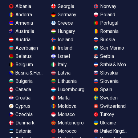
Albania
Georgia
Norway
Andorra
Germany
Poland
Armenia
Greece
Portugal
Australia
Hungary
Romania
Austria
Iceland
Russia
Azerbaijan
Ireland
San Marino
Belarus
Israel
Serbia
Belgium
Italy
Serbia & Monteneg
Bosnia & Herzegovina
Latvia
Slovakia
Bulgaria
Lithuania
Slovenia
Canada
Luxembourg
Spain
Croatia
Malta
Sweden
Cyprus
Moldova
Switzerland
Czechia
Monaco
Turkey
Denmark
Montenegro
Ukraine
Estonia
Morocco
United Kingdom