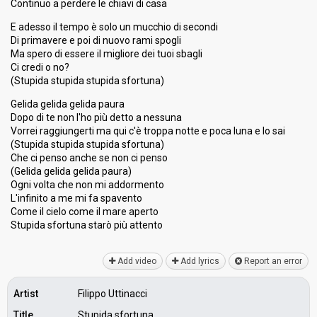
Continuo a perdere le chiavi di casa
E adesso il tempo è solo un mucchio di secondi
Di primavere e poi di nuovo rami spogli
Ma spero di essere il migliore dei tuoi sbagli
Ci credi o no?
(Stupida stupida stupida sfortuna)
Gelida gelida gelida paura
Dopo di te non l'ho più detto a nessuna
Vorrei raggiungerti ma qui c'è troppa notte e poca luna e lo sai
(Stupida stupida stupida sfortuna)
Che ci penso anche se non ci penso
(Gelida gelida gelida paura)
Ogni volta che non mi addormento
L'infinito a me mi fa spavento
Come il cielo come il mare aperto
Stupida sfortuna ѕtarò più аttento
Add video
Add lyrics
Report an error
Artist
Filippo Uttinacci
Title
Stupida sfortuna