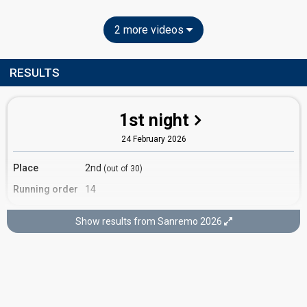
2 more videos
RESULTS
1st night
24 February 2026
Place
2nd
(out of 30)
Running order
14
Show results from Sanremo 2026
2nd night
25 February 2026
Ranking
6th
(out of 15)