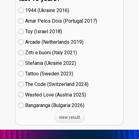
1944 (Ukraine
16)
Amar Pelos Dois (Portugal
17)
Toy (Israel
18)
Arcade (Netherlands
19)
Zitti e buoni​ (Italy
21)
Stefania (Ukraine
22)
Tattoo (Sweden
23)
The Code (Switzerland
24)
Wasted Love (Austria
25)
Bangaranga (Bulgaria
26)
view result