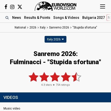
News
Results
& Points
Songs
& Videos
Bulgaria 2027
N
National
2026
Italy
Sanremo 2026
"Stupida sfortuna"
Italy 2026
Sanremo 2026
:
Fulminacci
- "Stupida sfortuna"
4.3
stars ★
754
ratings
VIDEOS
Music video