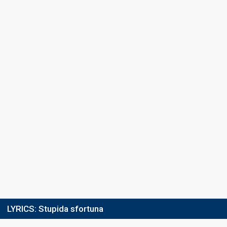
Ranking
6
Televoting
2
Radio jury
Percent
7.3%
Televoting
Running order
12
Total ranking
10
4th night
27 February 2026
Cover song
Parole parole
Guest artist
Francesca Fagnani
5th night
28 February 2026
LYRICS:
Stupida sfortuna
FIRST ROUND