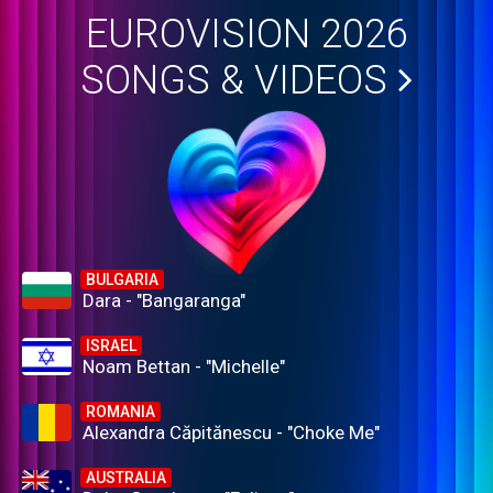
EUROVISION 2026
SONGS & VIDEOS
BULGARIA
Dara - "Bangaranga"
ISRAEL
Noam Bettan - "Michelle"
ROMANIA
Alexandra Căpitănescu - "Choke Me"
AUSTRALIA