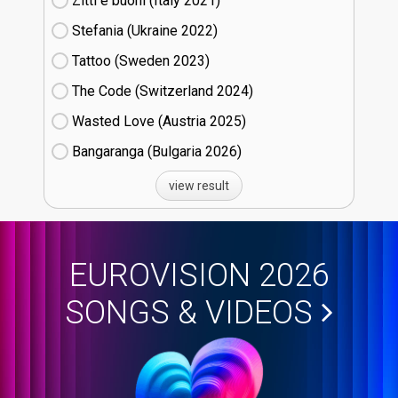
Zitti e buoni​ (Italy
21)
Stefania (Ukraine
22)
Tattoo (Sweden
23)
The Code (Switzerland
24)
Wasted Love (Austria
25)
Bangaranga (Bulgaria
26)
view result
EUROVISION 2026
SONGS & VIDEOS