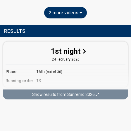
2 more videos
RESULTS
1st night
24 February 2026
Place
16th
(out of 30)
Running order
13
Show results from Sanremo 2026
2nd night
25 February 2026
Ranking
10th
(out of 15)