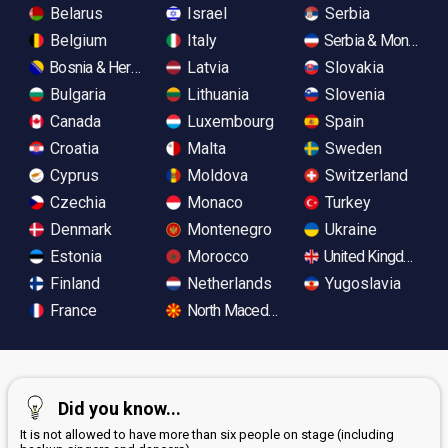
Belarus
Israel
Serbia
Belgium
Italy
Serbia & Monteneg
Bosnia & Herzegovina
Latvia
Slovakia
Bulgaria
Lithuania
Slovenia
Canada
Luxembourg
Spain
Croatia
Malta
Sweden
Cyprus
Moldova
Switzerland
Czechia
Monaco
Turkey
Denmark
Montenegro
Ukraine
Estonia
Morocco
United Kingdom
Finland
Netherlands
Yugoslavia
France
North Macedonia
Did you know...
It is not allowed to have more than six people on stage (including