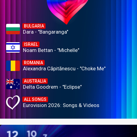
BULGARIA
Dara - "Bangaranga"
ISRAEL
Noam Bettan - "Michelle"
ROMANIA
Alexandra Căpitănescu - "Choke Me"
AUSTRALIA
Delta Goodrem - "Eclipse"
ALL SONGS
Eurovision 2026: Songs & Videos