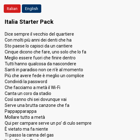
Italian
English
Result
Eliminated
Place
15th
(out of 30)
Italia Starter Pack
Running order
8
Dice sempre il vecchio del quartiere
Total ranking
15
Con molti più anni dei denti che ha
Sto paese lo capisci da un cantiere
Cinque dicono che fare, uno solo che lo fa
Meglio essere fuori che finire dentro
Tutti hanno qualcosa da nascondere
Santi in paradiso non ce n'è al momento
Più che avere fede è meglio un complice
Condividi la password
Che facciamo a metà il Wi-Fi
Canta un coro da stadio
Così sanno chi sei dovunque vai
Serve una brutta canzone che fa
Pappapparappa
Mollare tutto a metà
Qui per campare serve un po' di culo sempre
È vietato ma fa niente
Ti passo la canna del gas