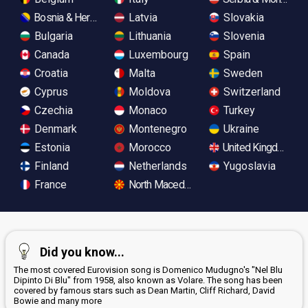
Bosnia & Herzegovina
Latvia
Slovakia
Bulgaria
Lithuania
Slovenia
Canada
Luxembourg
Spain
Croatia
Malta
Sweden
Cyprus
Moldova
Switzerland
Czechia
Monaco
Turkey
Denmark
Montenegro
Ukraine
Estonia
Morocco
United Kingdom
Finland
Netherlands
Yugoslavia
France
North Macedonia
Did you know...
The most covered Eurovision song is Domenico Mudugno's "Nel Blu
Dipinto Di Blu" from 1958, also known as Volare. The song has been
covered by famous stars such as Dean Martin, Cliff Richard, David
Bowie and many more