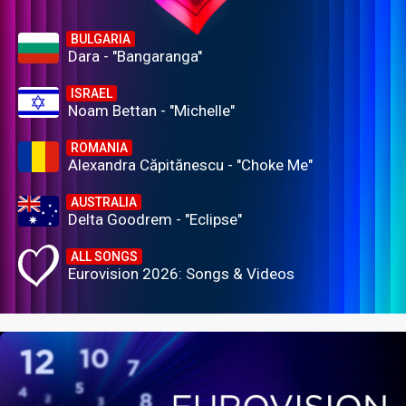
BULGARIA
Dara - "Bangaranga"
ISRAEL
Noam Bettan - "Michelle"
ROMANIA
Alexandra Căpitănescu - "Choke Me"
AUSTRALIA
Delta Goodrem - "Eclipse"
ALL SONGS
Eurovision 2026: Songs & Videos