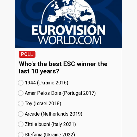
POLL
Who's the best ESC winner the
last 10 years?
1944 (Ukraine
16)
Amar Pelos Dois (Portugal
17)
Toy (Israel
18)
Arcade (Netherlands
19)
Zitti e buoni​ (Italy
21)
Stefania (Ukraine
22)