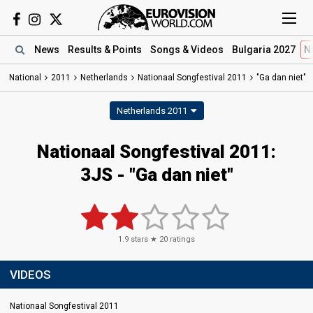
News
Results
& Points
Songs
& Videos
Bulgaria 2027
N
National
2011
Netherlands
Nationaal Songfestival 2011
"Ga dan niet"
Netherlands 2011
Nationaal Songfestival 2011:
3JS - "Ga dan niet"
1.9
stars ★
20
ratings
VIDEOS
Nationaal Songfestival 2011