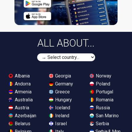
ALL ABOUT...
Albania
Georgia
Norway
Andorra
Germany
Poland
Armenia
Greece
Portugal
Australia
Hungary
Romania
Austria
Iceland
Russia
Azerbaijan
Ireland
San Marino
Belarus
Israel
Serbia
Belgium
Italy
Serbia & Monteneg