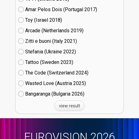
Amar Pelos Dois (Portugal
17)
Toy (Israel
18)
Arcade (Netherlands
19)
Zitti e buoni​ (Italy
21)
Stefania (Ukraine
22)
Tattoo (Sweden
23)
The Code (Switzerland
24)
Wasted Love (Austria
25)
Bangaranga (Bulgaria
26)
view result
EUROVISION 2026