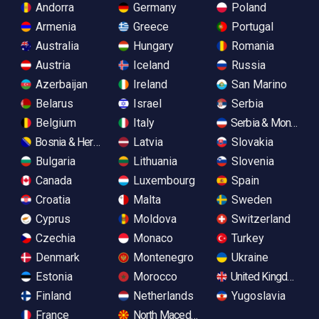
Andorra
Germany
Poland
Armenia
Greece
Portugal
Australia
Hungary
Romania
Austria
Iceland
Russia
Azerbaijan
Ireland
San Marino
Belarus
Israel
Serbia
Belgium
Italy
Serbia & Monteneg
Bosnia & Herzegovina
Latvia
Slovakia
Bulgaria
Lithuania
Slovenia
Canada
Luxembourg
Spain
Croatia
Malta
Sweden
Cyprus
Moldova
Switzerland
Czechia
Monaco
Turkey
Denmark
Montenegro
Ukraine
Estonia
Morocco
United Kingdom
Finland
Netherlands
Yugoslavia
France
North Macedonia