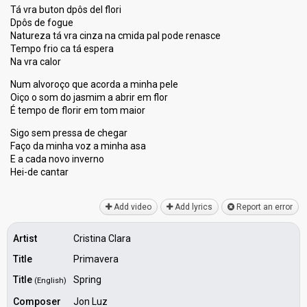
Tá vra buton dpôs del flori
Dpôs de fogue
Natureza tá vra cinza na cmida pal pode renasce
Tempo frio ca tá espera
Na vra calor
Num alvoroço que acorda a minha pele
Oiço o som do jasmim a abrir em flor
É tempo de florir em tom maior
Sigo sem pressa de chegar
Faço da minha voz a minha aѕa
E a cada novo inverno
Hei-de cantаr
Add video
Add lyrics
Report an error
Artist
Cristina Clara
Title
Primavera
Title
Spring
(English)
Composer
Jon Luz