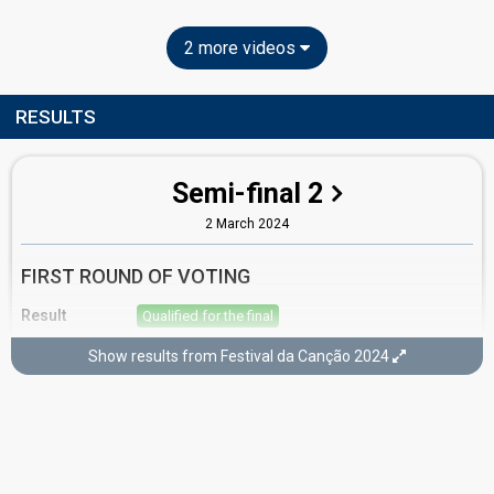
2 more videos
RESULTS
Semi-final 2
2 March 2024
FIRST ROUND OF VOTING
Result
Qualified for the final
Place
5th
(out of 10)
Show results from Festival da Canção 2024
Points
12
Total
2
Public
10
Jury
Percent
5.63%
Public