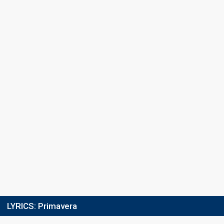
Running order
2
Final
9 March 2024
Place
12th
(out of 12)
Points
2
Total
0
Public
2
Jury
Running order
8
LYRICS:
Primavera