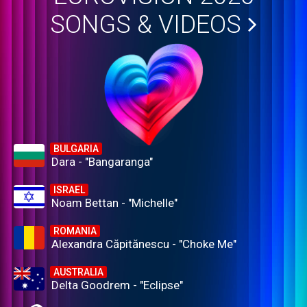
SONGS & VIDEOS
BULGARIA
Dara - "Bangaranga"
ISRAEL
Noam Bettan - "Michelle"
ROMANIA
Alexandra Căpitănescu - "Choke Me"
AUSTRALIA
Delta Goodrem - "Eclipse"