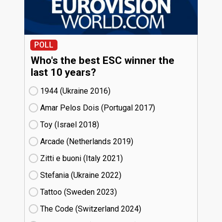
POLL
Who's the best ESC winner the
last 10 years?
1944 (Ukraine
16)
Amar Pelos Dois (Portugal
17)
Toy (Israel
18)
Arcade (Netherlands
19)
Zitti e buoni​ (Italy
21)
Stefania (Ukraine
22)
Tattoo (Sweden
23)
The Code (Switzerland
24)