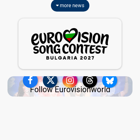
more news
Follow Eurovisionworld