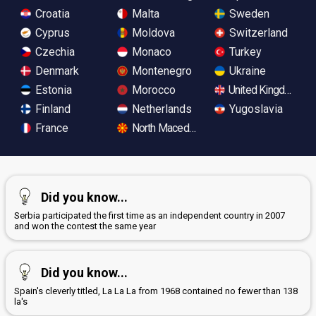
Croatia
Malta
Sweden
Cyprus
Moldova
Switzerland
Czechia
Monaco
Turkey
Denmark
Montenegro
Ukraine
Estonia
Morocco
United Kingdom
Finland
Netherlands
Yugoslavia
France
North Macedonia
Did you know...
Serbia participated the first time as an independent country in 2007
and won the contest the same year
Did you know...
Spain's cleverly titled, La La La from 1968 contained no fewer than 138
la's