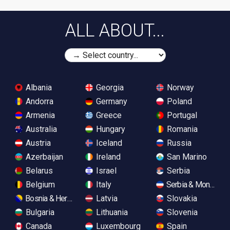
ALL ABOUT...
Albania
Georgia
Norway
Andorra
Germany
Poland
Armenia
Greece
Portugal
Australia
Hungary
Romania
Austria
Iceland
Russia
Azerbaijan
Ireland
San Marino
Belarus
Israel
Serbia
Belgium
Italy
Serbia & Monteneg
Bosnia & Herzegovina
Latvia
Slovakia
Bulgaria
Lithuania
Slovenia
Canada
Luxembourg
Spain