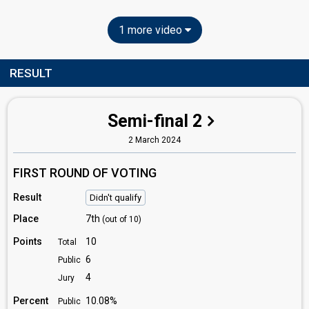
1 more video
RESULT
Semi-final 2
2 March 2024
FIRST ROUND OF VOTING
Result
Didn't qualify
Place
7th
(out of 10)
Points
10
Total
6
Public
4
Jury
Percent
10.08%
Public