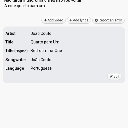
Não tarda muito, uma dia eu não vou voltar
A eѕte quarto parа um
Add video
Add lyrics
Report an error
Artist
João Couto
Title
Quarto para Um
Title
Bedroom for One
(English)
Songwriter
João Couto
Language
Portuguese
edit