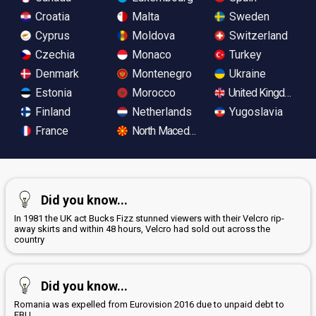
Croatia
Malta
Sweden
Cyprus
Moldova
Switzerland
Czechia
Monaco
Turkey
Denmark
Montenegro
Ukraine
Estonia
Morocco
United Kingdom
Finland
Netherlands
Yugoslavia
France
North Macedonia
Did you know...
In 1981 the UK act Bucks Fizz stunned viewers with their Velcro rip-
away skirts and within 48 hours, Velcro had sold out across the
country
Did you know...
Romania was expelled from Eurovision 2016 due to unpaid debt to
EBU