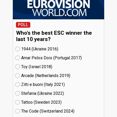
POLL
Who's the best ESC winner the
last 10 years?
1944 (Ukraine
16)
Amar Pelos Dois (Portugal
17)
Toy (Israel
18)
Arcade (Netherlands
19)
Zitti e buoni​ (Italy
21)
Stefania (Ukraine
22)
Tattoo (Sweden
23)
The Code (Switzerland
24)