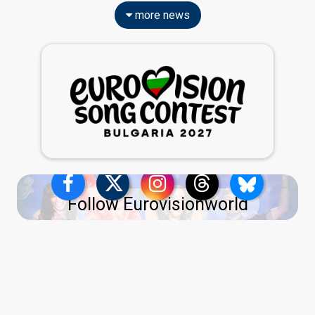
more news
Follow Eurovisionworld