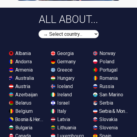
ALL ABOUT...
Albania
Georgia
Norway
Andorra
Germany
Poland
Armenia
Greece
Portugal
Australia
Hungary
Romania
Austria
Iceland
Russia
Azerbaijan
Ireland
San Marino
Belarus
Israel
Serbia
Belgium
Italy
Serbia & Monteneg
Bosnia & Herzegovina
Latvia
Slovakia
Bulgaria
Lithuania
Slovenia
Canada
Luxembourg
Spain