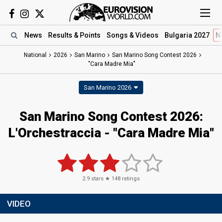
News
Results
& Points
Songs
& Videos
Bulgaria 2027
N
National
2026
San Marino
San Marino Song Contest 2026
"Cara Madre Mia"
San Marino 2026
San Marino Song Contest 2026
:
L'Orchestraccia
- "Cara Madre Mia"
2.9
stars ★
148
ratings
VIDEO