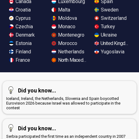
Canada
Luxembourg
Spain
Croatia
Malta
Sweden
Cyprus
Moldova
Switzerland
Czechia
Monaco
Turkey
Denmark
Montenegro
Ukraine
Estonia
Morocco
United Kingdom
Finland
Netherlands
Yugoslavia
France
North Macedonia
Did you know...
Iceland, Ireland, the Netherlands, Slovenia and Spain boycotted
Eurovision 2026 because Israel was allowed to participate in the
contest
Did you know...
Serbia participated the first time as an independent country in 2007