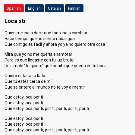
Spanish
English
Catalan
Finnish
Loca xti
Quién me iba a decir que todo iba a cambiar
Hace tiempo que no siento nada igual
Que contigo es fácil y ahora yo ya no quiero otra cosa
Mira que yo no me quería enamorar
Pero es que llegaste con tu luz brutal
Un simple "te quiero" qué bonito que queda en tu boca
Quiero estar a tu lado
Que tú estés cerca de mí
Que se entere el mundo no te voy a mentir
Que estoy loca por ti
Que estoy loca por ti
Que estoy loca por ti, por ti, por ti, por ti, por ti
Que estoy loca por ti
Que estoy loca por ti
Que estoy loca por ti, por ti, por ti, por ti, por ti