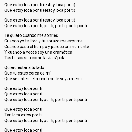
Que estoy loca por ti (estoy loca por ti)
Que estoy loca por ti (estoy loca por ti)
Que estoy loca por ti (estoy loca por ti)
Que estoy loca por ti, por ti, por ti, por ti, por ti
Te quiero cuando me sonríes
Cuando yo te lloro y tu abrazo me exprime
Cuando pasa el tiempo y parece un momento
Y cuando a veces soy una dramática
Tus besos son como la vía rápida
Quiero estar a tu lado
Que tú estés cerca de mí
Que se entere el mundo no te voy a mentir
Que estoy loca por ti
Que estoy loca por ti
Que estoy loca por ti, por ti, por ti, por ti, por ti
Que estoy loca por ti
Tan loca estoy por ti
Que estoy loca por ti, por ti, por ti, por ti, por ti
Que estoy loca por ti