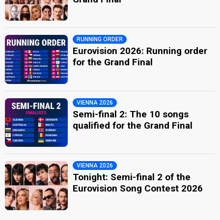
RUNNING ORDER
Eurovision 2026: Running order
for the Grand Final
VIENNA 2026
Semi-final 2: The 10 songs
qualified for the Grand Final
VIENNA 2026
Tonight: Semi-final 2 of the
Eurovision Song Contest 2026