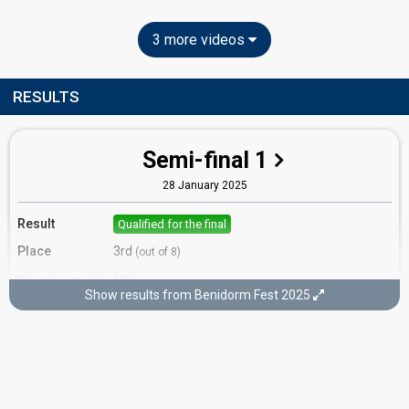
3 more videos
RESULTS
Semi-final 1
28 January 2025
Result
Qualified for the final
Place
3rd
(out of 8)
Points
121
Total
Show results from Benidorm Fest 2025
56
Public
65
Jury
Running order
1