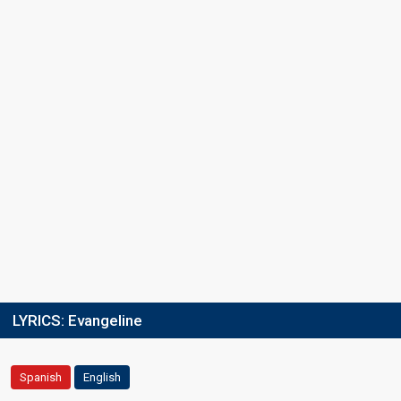
LYRICS:
Evangeline
Spanish
English