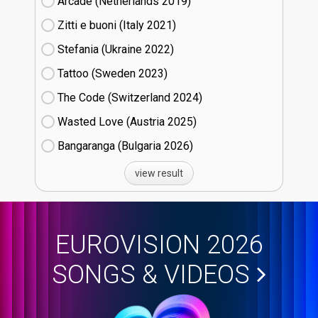
Arcade (Netherlands
19)
Zitti e buoni​ (Italy
21)
Stefania (Ukraine
22)
Tattoo (Sweden
23)
The Code (Switzerland
24)
Wasted Love (Austria
25)
Bangaranga (Bulgaria
26)
view result
EUROVISION 2026
SONGS & VIDEOS