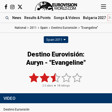
News
Results
& Points
Songs
& Videos
Bulgaria 2027
N
National
2011
Spain
Destino Eurovisión
"Evangeline"
Spain 2011
Destino Eurovisión:
Auryn - "Evangeline"
2.5
stars ★
18
ratings
VIDEO
Destino Eurovisión