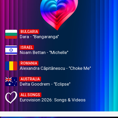
BULGARIA
Dara - "Bangaranga"
ISRAEL
Noam Bettan - "Michelle"
ROMANIA
Alexandra Căpitănescu - "Choke Me"
AUSTRALIA
Delta Goodrem - "Eclipse"
ALL SONGS
Eurovision 2026: Songs & Videos