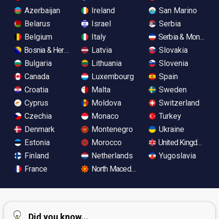
Azerbaijan
Ireland
San Marino
Belarus
Israel
Serbia
Belgium
Italy
Serbia & Monteneg
Bosnia & Herzegovina
Latvia
Slovakia
Bulgaria
Lithuania
Slovenia
Canada
Luxembourg
Spain
Croatia
Malta
Sweden
Cyprus
Moldova
Switzerland
Czechia
Monaco
Turkey
Denmark
Montenegro
Ukraine
Estonia
Morocco
United Kingdom
Finland
Netherlands
Yugoslavia
France
North Macedonia
Did you know...