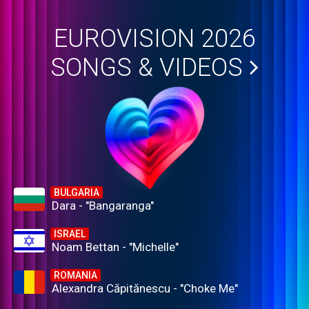
EUROVISION 2026
SONGS & VIDEOS
BULGARIA
Dara - "Bangaranga"
ISRAEL
Noam Bettan - "Michelle"
ROMANIA
Alexandra Căpitănescu - "Choke Me"