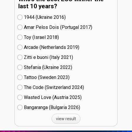
last 10 years?
1944 (Ukraine
16)
Amar Pelos Dois (Portugal
17)
Toy (Israel
18)
Arcade (Netherlands
19)
Zitti e buoni​ (Italy
21)
Stefania (Ukraine
22)
Tattoo (Sweden
23)
The Code (Switzerland
24)
Wasted Love (Austria
25)
Bangaranga (Bulgaria
26)
view result