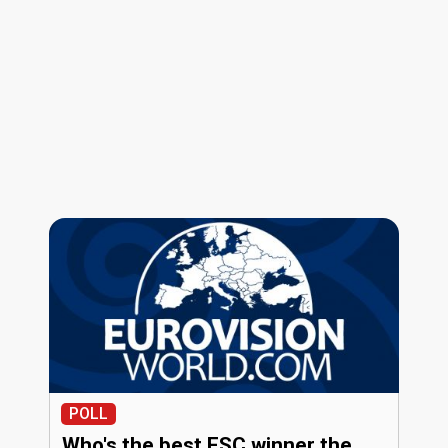
POLL
Who's the best ESC winner the