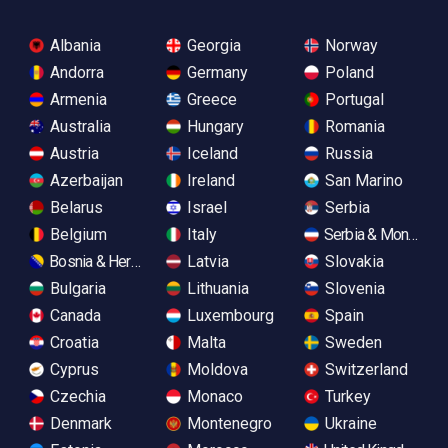
Albania
Georgia
Norway
Andorra
Germany
Poland
Armenia
Greece
Portugal
Australia
Hungary
Romania
Austria
Iceland
Russia
Azerbaijan
Ireland
San Marino
Belarus
Israel
Serbia
Belgium
Italy
Serbia & Monteneg
Bosnia & Herzegovina
Latvia
Slovakia
Bulgaria
Lithuania
Slovenia
Canada
Luxembourg
Spain
Croatia
Malta
Sweden
Cyprus
Moldova
Switzerland
Czechia
Monaco
Turkey
Denmark
Montenegro
Ukraine