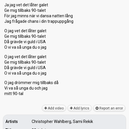
Ja jag vet det låter galet
Ge mig tillbaks 90-talet
För jag minns när vi dansa natten lång
Jag frågade chans i din trappuppgång
O jag vet det låter galet
Ge mig tillbaks 90-talet
Då grävde vi guld i USA
O vi va så unga du o jag
O jag vet det låter galet
Ge mig tillbaks 90-talet
Då grävde vi guld i USA
O vi va så unga du o jag
O jag drömmer mig tillbaks då
Vi va ѕå unga du och jag
mitt 90-tаl
Add video
Add lyrics
Report an error
Artists
Christopher Wahlberg, Sami Rekik