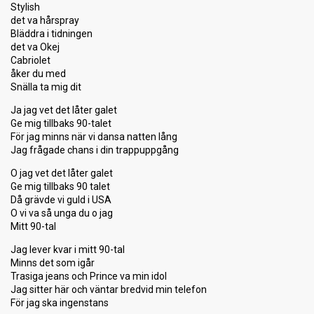
Stylish
det va hårspray
Bläddra i tidningen
det va Okej
Cabriolet
åker du med
Snälla ta mig dit
Ja jag vet det låter galet
Ge mig tillbaks 90-talet
För jag minns när vi dansa natten lång
Jag frågade chans i din trappuppgång
O jag vet det låter galet
Ge mig tillbaks 90 talet
Då grävde vi guld i USA
O vi va så unga du o jag
Mitt 90-tal
Jag lever kvar i mitt 90-tal
Minns det som igår
Trasiga jeans och Prince va min idol
Jag sitter här och väntar bredvid min telefon
För jag ska ingenstans