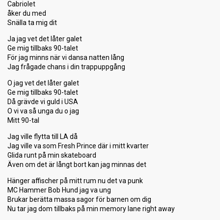
Cabriolet
åker du med
Snälla ta mig dit
Ja jag vet det låter galet
Ge mig tillbaks 90-talet
För jag minns när vi dansa natten lång
Jag frågade chans i din trappuppgång
O jag vet det låter galet
Ge mig tillbaks 90-talet
Då grävde vi guld i USA
O vi va så unga du o jag
Mitt 90-tal
Jag ville flytta till LA då
Jag ville va som Fresh Prince där i mitt kvarter
Glida runt på min skateboard
Även om det är långt bort kan jag minnas det
Hänger affischer på mitt rum nu det va punk
MC Hammer Bob Hund jag va ung
Brukar berätta massa sagor för barnen om dig
Nu tar jag dom tillbaks på min memory lane right away