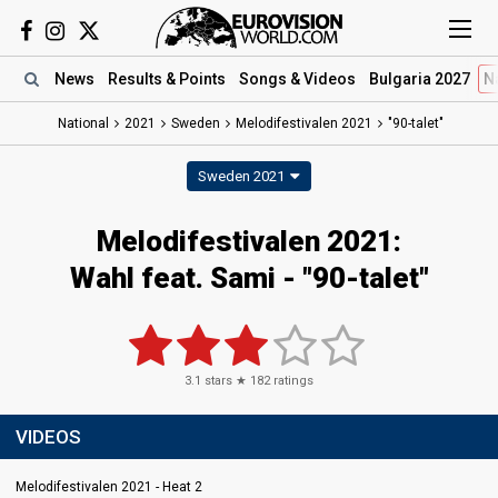
News
Results
& Points
Songs
& Videos
Bulgaria 2027
N
National
2021
Sweden
Melodifestivalen 2021
"90-talet"
Sweden 2021
Melodifestivalen 2021:
Wahl feat. Sami - "90-talet"
3.1
stars ★
182
ratings
VIDEOS
Melodifestivalen 2021 - Heat 2