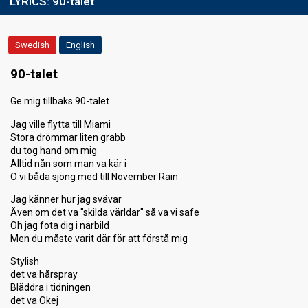
LYRICS:
90-talet
Swedish
English
90-talet
Ge mig tillbaks 90-talet
Jag ville flytta till Miami
Stora drömmar liten grabb
du tog hand om mig
Alltid nån som man va kär i
O vi båda sjöng med till November Rain
Jag känner hur jag svävar
Även om det va "skilda världar" så va vi safe
Oh jag fota dig i närbild
Men du måste varit där för att förstå mig
Stylish
det va hårspray
Bläddra i tidningen
det va Okej