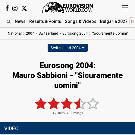
News
Results
& Points
Songs
& Videos
Bulgaria 2027
N
National
2004
Switzerland
Eurosong 2004
"Sicuramente uomini"
Switzerland 2004
Eurosong 2004:
Mauro Sabbioni - "Sicuramente
uomini"
3.7
stars ★
3
ratings
VIDEO