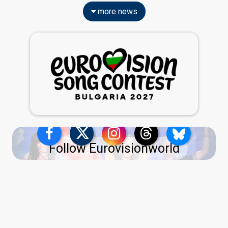
more news
Follow Eurovisionworld