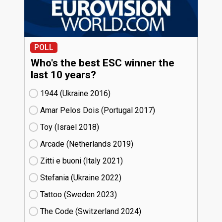
POLL
Who's the best ESC winner the
last 10 years?
1944 (Ukraine
16)
Amar Pelos Dois (Portugal
17)
Toy (Israel
18)
Arcade (Netherlands
19)
Zitti e buoni​ (Italy
21)
Stefania (Ukraine
22)
Tattoo (Sweden
23)
The Code (Switzerland
24)