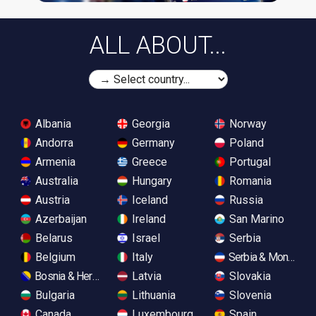
ALL ABOUT...
Albania
Georgia
Norway
Andorra
Germany
Poland
Armenia
Greece
Portugal
Australia
Hungary
Romania
Austria
Iceland
Russia
Azerbaijan
Ireland
San Marino
Belarus
Israel
Serbia
Belgium
Italy
Serbia & Monteneg
Bosnia & Herzegovina
Latvia
Slovakia
Bulgaria
Lithuania
Slovenia
Canada
Luxembourg
Spain