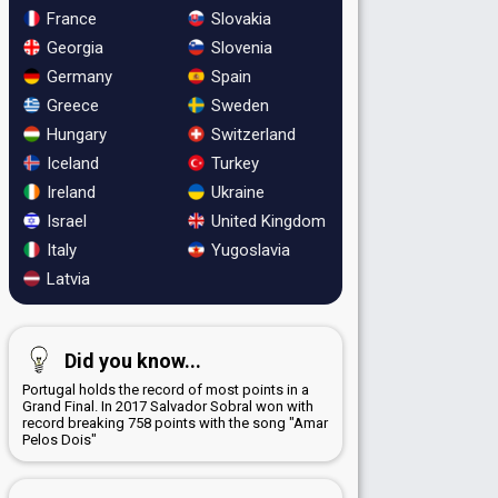
France
Slovakia
Georgia
Slovenia
Germany
Spain
Greece
Sweden
Hungary
Switzerland
Iceland
Turkey
Ireland
Ukraine
Israel
United Kingdom
Italy
Yugoslavia
Latvia
Did you know...
Portugal holds the record of most points in a
Grand Final. In 2017 Salvador Sobral won with
record breaking 758 points with the song "Amar
Pelos Dois"