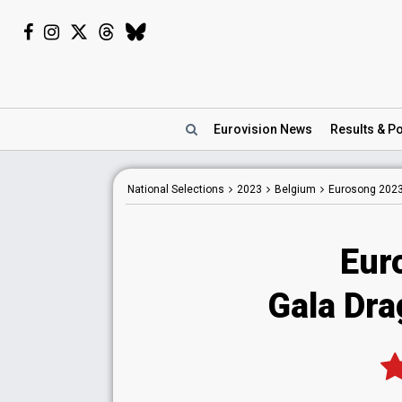
Eurovision
News
Results
& Po
National
Selections
2023
Belgium
Eurosong 202
Eur
Gala Dra