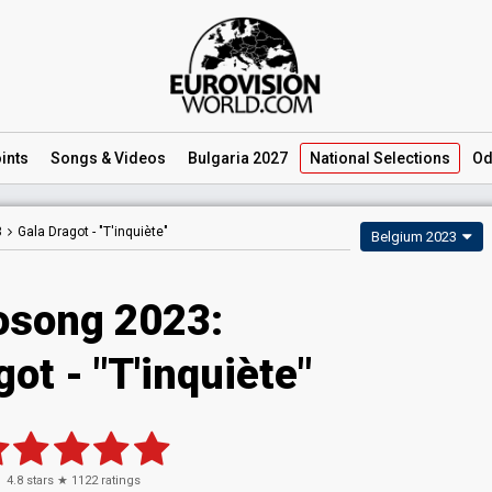
ints
Songs
& Videos
Bulgaria 2027
National
Selections
Od
3
Gala Dragot -
"T'inquiète"
Belgium 2023
osong 2023
:
got
- "T'inquiète"
4.8
stars ★
1122
ratings