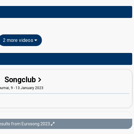
2 more videos
Songclub
ournai, 9 - 13 January 2023
Final
esults from Eurosong 2023
russels,
14 January 2023