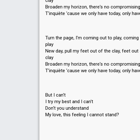
clay
Broaden my horizon, there's no compromisin
T'inquiète 'cause we only have today, only hav
Turn the page, I'm coming out to play, coming
play
New day, pull my feet out of the clay, feet out
clay
Broaden my horizon, there's no compromisin
T'inquiète 'cause we only have today, only hav
But I can't
I try my best and I can't
Don't you understand
My love, this feeling I cannot ѕtаnd?