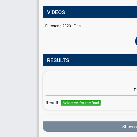
VIDEOS
Eurosong 2023 - Final
RESULTS
T
Result
Selected for the final
Show r
B