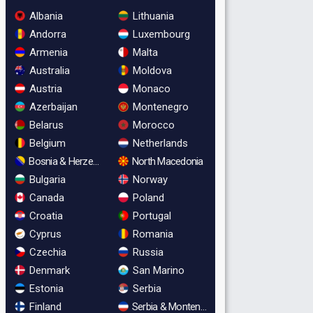
Albania
Lithuania
Andorra
Luxembourg
Armenia
Malta
Australia
Moldova
Austria
Monaco
Azerbaijan
Montenegro
Belarus
Morocco
Belgium
Netherlands
Bosnia & Herzegovina
North Macedonia
Bulgaria
Norway
Canada
Poland
Croatia
Portugal
Cyprus
Romania
Czechia
Russia
Denmark
San Marino
Estonia
Serbia
Finland
Serbia & Montenegro