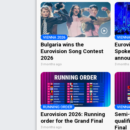
VIENNA 2026
VIENNA
Bulgaria wins the
Eurov
Eurovision Song Contest
Spoke
2026
annou
3 months ago
3 months
RUNNING ORDER
VIENNA
Eurovision 2026: Running
Semi-
order for the Grand Final
qualif
Final
3 months ago