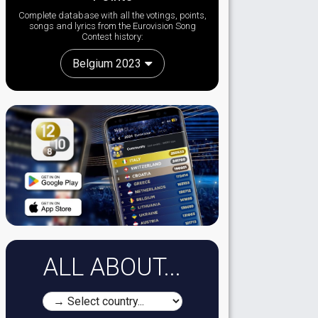
Complete database with all the votings, points,
songs and lyrics from the Eurovision Song
Contest history:
Belgium 2023
ALL ABOUT...