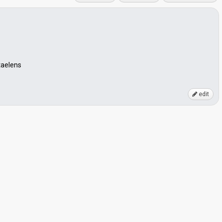
taelens
edit