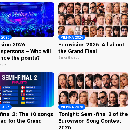
 2026
VIENNA 2026
ision 2026
Eurovision 2026: All about
spersons – Who will
the Grand Final
nce the points?
3 months ago
 ago
 2026
VIENNA 2026
final 2: The 10 songs
Tonight: Semi-final 2 of the
ied for the Grand
Eurovision Song Contest
2026