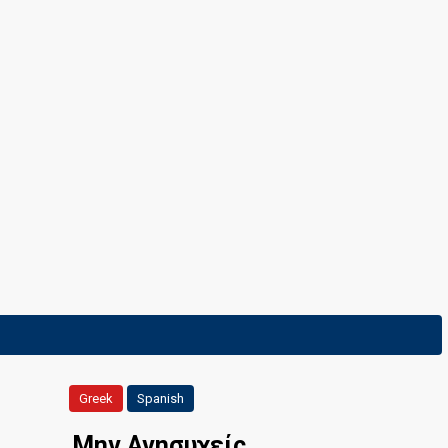
Greek
Spanish
Μην Ανησυχείς