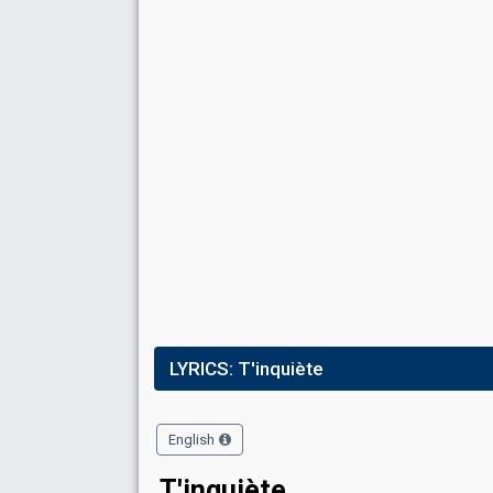
Place
3rd
(out of 7)
Points
271
Total
125
Public
146
Jury
Running order
6
LYRICS:
T'inquiète
English
T'inquiète