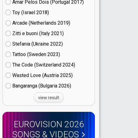
Amar Pelos Dois (Portugal
17)
Toy (Israel
18)
Arcade (Netherlands
19)
Zitti e buoni​ (Italy
21)
Stefania (Ukraine
22)
Tattoo (Sweden
23)
The Code (Switzerland
24)
Wasted Love (Austria
25)
Bangaranga (Bulgaria
26)
view result
EUROVISION 2026
SONGS & VIDEOS