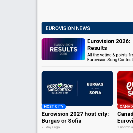
EUROVISION NEWS
Eurovision 2026:
Results
All the voting & points f
Eurovision Song Contes
HOST CITY
CANAD
Eurovision 2027 host city:
Canad
Burgas or Sofia
Eurov
25 days ago
1 month 