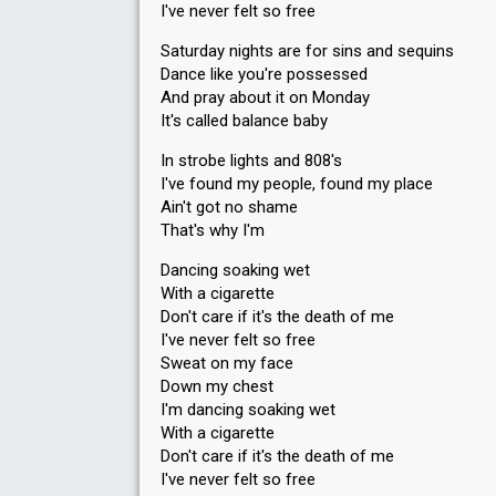
I've never felt so free
Saturday nights are for sins and sequins
Dance like you're possessed
And pray about it on Monday
It's called balance baby
In strobe lights and 808's
I've found my people, found my place
Ain't got no shame
That's why I'm
Dancing soaking wet
With a cigarette
Don't care if it's the death of me
I've never felt so free
Sweat on my face
Down my chest
I'm dancing soaking wet
With a cigarette
Don't care if it's the deаth of me
I've never felt ѕo free