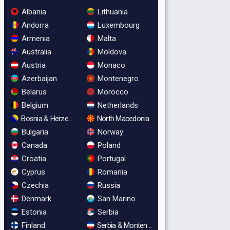
Albania
Lithuania
Andorra
Luxembourg
Armenia
Malta
Australia
Moldova
Austria
Monaco
Azerbaijan
Montenegro
Belarus
Morocco
Belgium
Netherlands
Bosnia & Herzegovina
North Macedonia
Bulgaria
Norway
Canada
Poland
Croatia
Portugal
Cyprus
Romania
Czechia
Russia
Denmark
San Marino
Estonia
Serbia
Finland
Serbia & Montenegro