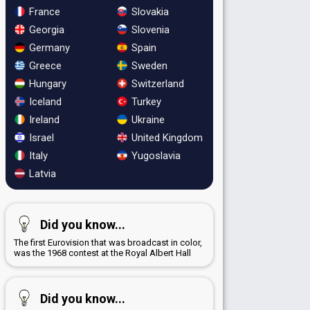
France
Slovakia
Georgia
Slovenia
Germany
Spain
Greece
Sweden
Hungary
Switzerland
Iceland
Turkey
Ireland
Ukraine
Israel
United Kingdom
Italy
Yugoslavia
Latvia
Did you know...
The first Eurovision that was broadcast in color,
was the 1968 contest at the Royal Albert Hall
Did you know...