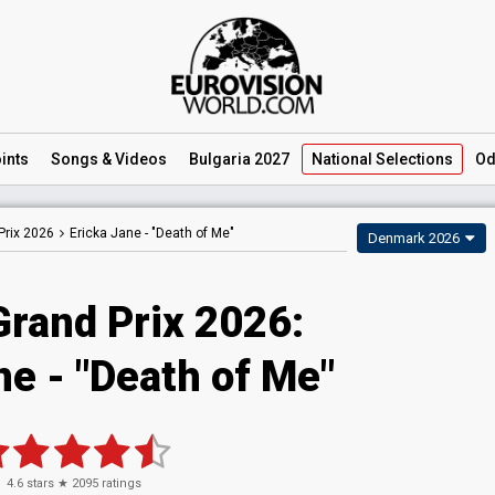
ints
Songs
& Videos
Bulgaria 2027
National
Selections
Od
Prix 2026
Ericka Jane -
"Death of Me"
Denmark 2026
Grand Prix 2026
:
ne
- "Death of Me"
4.6
stars ★
2095
ratings