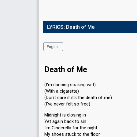
LYRICS:
Death of Me
English
Death of Me
(I'm dancing soaking wet)
(With a cigarette)
(Don't care if it's the death of me)
(I've never felt so free)
Midnight is closing in
Yet again back to sin
I'm Cinderella for the night
My shoes stuck to the floor