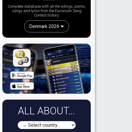
Complete database with all the votings, points,
songs and lyrics from the Eurovision Song
Contest history:
Denmark 2026
ALL ABOUT...