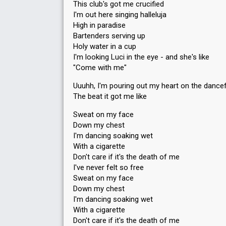
This club's got me crucified
I'm out here singing halleluja
High in paradise
Bartenders serving up
Holy water in a cup
I'm looking Luci in the eye - and she's like
"Come with me"
Uuuhh, I'm pouring out my heart on the dance
The beat it got me like
Sweat on my face
Down my chest
I'm dancing soaking wet
With a cigarette
Don't care if it's the death of me
I've never felt so free
Sweat on my face
Down my chest
I'm dancing soaking wet
With a cigarette
Don't care if it's the death of me