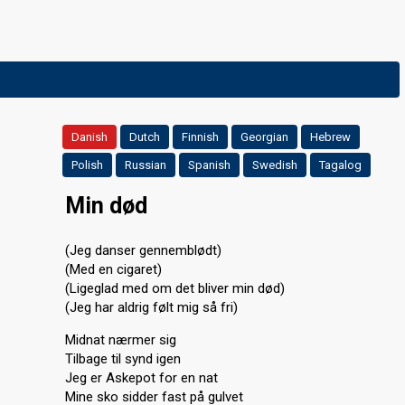
Danish
Dutch
Finnish
Georgian
Hebrew
Polish
Russian
Spanish
Swedish
Tagalog
Min død
(Jeg danser gennemblødt)
(Med en cigaret)
(Ligeglad med om det bliver min død)
(Jeg har aldrig følt mig så fri)
Midnat nærmer sig
Tilbage til synd igen
Jeg er Askepot for en nat
Mine sko sidder fast på gulvet