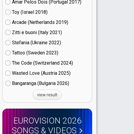
Amar Pelos Dois (Portugal
17)
Toy (Israel
18)
Arcade (Netherlands
19)
Zitti e buoni​ (Italy
21)
Stefania (Ukraine
22)
Tattoo (Sweden
23)
The Code (Switzerland
24)
Wasted Love (Austria
25)
Bangaranga (Bulgaria
26)
view result
EUROVISION 2026
SONGS & VIDEOS