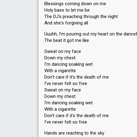
Blessings coming down on me
Holy bass to let me be
The DJ's preaching through the night
And she's forgiving all
Uuuhh, I'm pouring out my heart on the dance
The beat it got me like
Sweat on my face
Down my chest
I'm dancing soaking wet
With a cigarette
Don't care if it's the death of me
I've never felt so free
Sweat on my face
Down my chest
I'm dancing soaking wet
With a cigarette
Don't care if it's the death of me
I've never felt so free
Hands are reaching to the sky