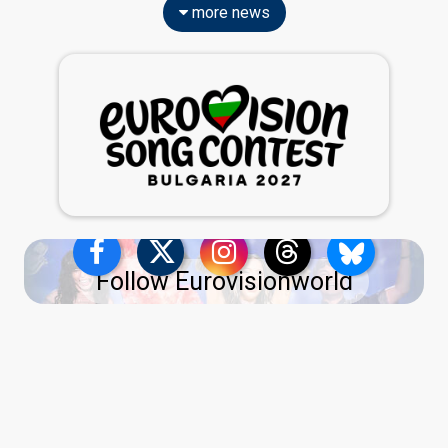
more news
Follow Eurovisionworld