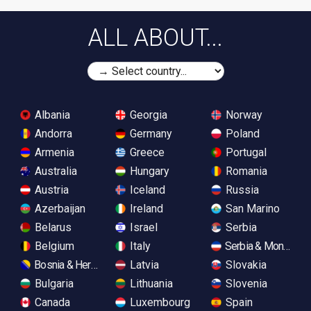
ALL ABOUT...
Albania
Georgia
Norway
Andorra
Germany
Poland
Armenia
Greece
Portugal
Australia
Hungary
Romania
Austria
Iceland
Russia
Azerbaijan
Ireland
San Marino
Belarus
Israel
Serbia
Belgium
Italy
Serbia & Monteneg
Bosnia & Herzegovina
Latvia
Slovakia
Bulgaria
Lithuania
Slovenia
Canada
Luxembourg
Spain