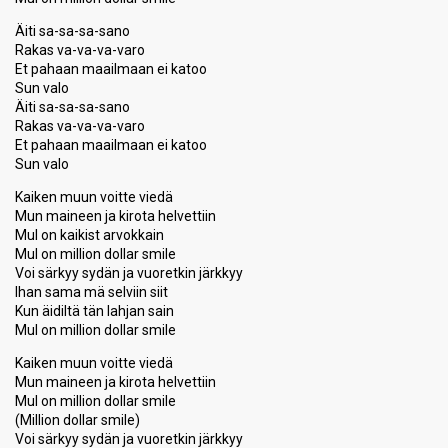
Äiti sa-sa-sa-sano
Rakas va-va-va-varo
Et pahaan maailmaan ei katoo
Sun valo
Äiti sa-sa-sa-sano
Rakas va-va-va-varo
Et pahaan maailmaan ei katoo
Sun valo
Kaiken muun voitte viedä
Mun maineen ja kirota helvettiin
Mul on kaikist arvokkain
Mul on million dollar smile
Voi särkyy sydän ja vuoretkin järkkyy
Ihan sama mä selviin siit
Kun äidiltä tän lahjan sain
Mul on million dollar smile
Kaiken muun voitte viedä
Mun maineen ja kirota helvettiin
Mul on million dollar smile
(Million dollar smile)
Voi särkyy sydän ja vuoretkin järkkyy