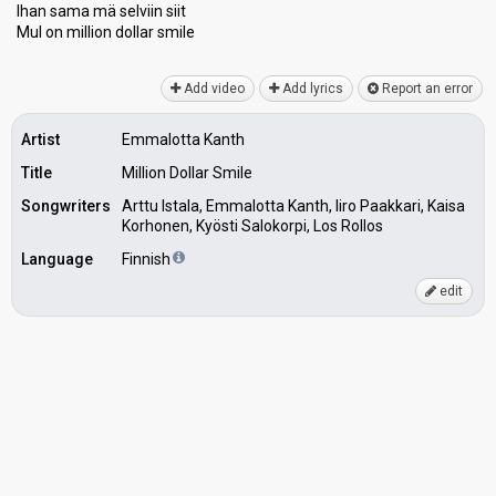
Ihan sama mä selviin siit
Mul on million dollаr ѕmile
Add video
Add lyrics
Report an error
Artist
Emmalotta Kanth
Title
Million Dollar Smile
Songwriters
Arttu Istala, Emmalotta Kanth, Iiro Paakkari, Kaisa
Korhonen, Kyösti Salokorpi, Los Rollos
Language
Finnish
edit