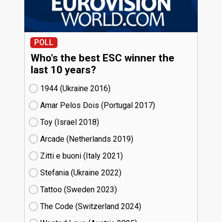
POLL
Who's the best ESC winner the
last 10 years?
1944 (Ukraine
16)
Amar Pelos Dois (Portugal
17)
Toy (Israel
18)
Arcade (Netherlands
19)
Zitti e buoni​ (Italy
21)
Stefania (Ukraine
22)
Tattoo (Sweden
23)
The Code (Switzerland
24)