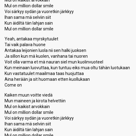
Mul on kaikist arvokkain
Mul on million dollar smile
Voi särkyy sydän ja vuoretkin järkkyy
Ihan sama mä selviin siit
Kun äidiltä tän lahjan sain
Mul on million dollar smile
Yeah, antakaa myrskytuulet
Tai vaik palava huone
Antakaa leijonien luola nii sen halki juoksen
Ja sillon kun mä kuolen, vanhana tai nuoren
Voit olla varma et mä nauran siel mun kuolinvuoteel
Kun meinaan luovuttaa, kun tuntuu eiks mua oltu tähän luotukaan
Kun vastatuulet maailmaa taas huojuttaa
Aina herään ja sit huomaan etten kuollukaan
Come on
Kaiken muun voitte viedä
Mun maineen ja kirota helvettiin
Mul on kaikist arvokkain
Mul on million dollar smile
Voi särkyy sydän ja vuoretkin järkkyy
Ihan sama mä selviin siit
Kun äidiltä tän lahjan sain
Mul on million dollar smile