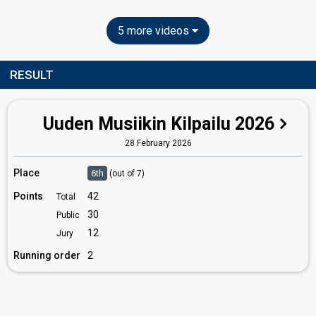
5 more videos
RESULT
Uuden Musiikin Kilpailu 2026
28 February 2026
Place
6th
(out of 7)
Points
42
Total
30
Public
12
Jury
Running order
2