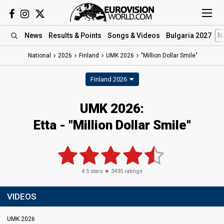
News
Results
& Points
Songs
& Videos
Bulgaria 2027
N
National
2026
Finland
UMK 2026
"Million Dollar Smile"
Finland 2026
UMK 2026
:
Etta
- "Million Dollar Smile"
4.5
stars ★
3435
ratings
VIDEOS
UMK 2026