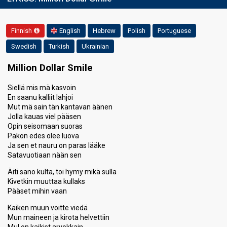
Finnish
English
Hebrew
Polish
Portuguese
Swedish
Turkish
Ukrainian
Million Dollar Smile
Siellä mis mä kasvoin
En saanu kalliit lahjoi
Mut mä sain tän kantavan äänen
Jolla kauas viel pääsen
Opin seisomaan suoras
Pakon edes olee luova
Ja sen et nauru on paras lääke
Satavuotiaan nään sen
Äiti sano kulta, toi hymy mikä sulla
Kivetkin muuttaa kullaks
Pääset mihin vaan
Kaiken muun voitte viedä
Mun maineen ja kirota helvettiin