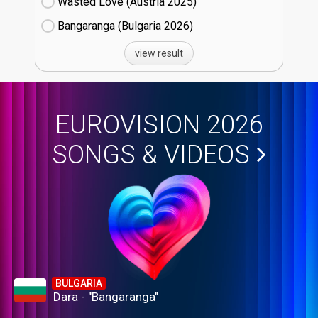
Wasted Love (Austria
25)
Bangaranga (Bulgaria
26)
view result
EUROVISION 2026
SONGS & VIDEOS
BULGARIA
Dara - "Bangaranga"