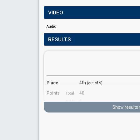
VIDEO
Audio
RESULTS
Place
4th
(out of 9)
Points
40
Total
6
Public
Show results 
34
Jury
Running order
7
Cover song
"Dancing Queen" by ABBA