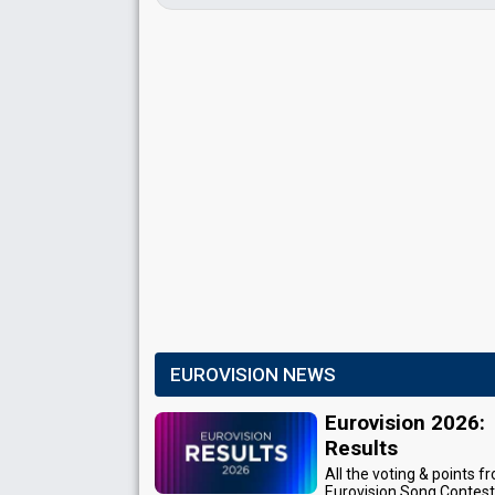
EUROVISION NEWS
Eurovision 2026:
Results
All the voting & points f
Eurovision Song Contes