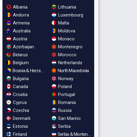
Albania
Lithuania
Andorra
Luxembourg
Armenia
Malta
Australia
Moldova
Austria
Monaco
Azerbaijan
Montenegro
Belarus
Morocco
Belgium
Netherlands
Bosnia & Herzegovina
North Macedonia
Bulgaria
Norway
Canada
Poland
Croatia
Portugal
Cyprus
Romania
Czechia
Russia
Denmark
San Marino
Estonia
Serbia
Finland
Serbia & Montenegro