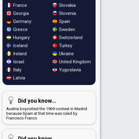
France
Slovakia
Georgia
Slovenia
Germany
Spain
Greece
Sweden
Hungary
Switzerland
Iceland
Turkey
Ireland
Ukraine
Israel
United Kingdom
Italy
Yugoslavia
Latvia
Did you know...
Austria boycotted the 1969-contest in Madrid
because Spain at that time was ruled by
Francisco Franco
Did you know...