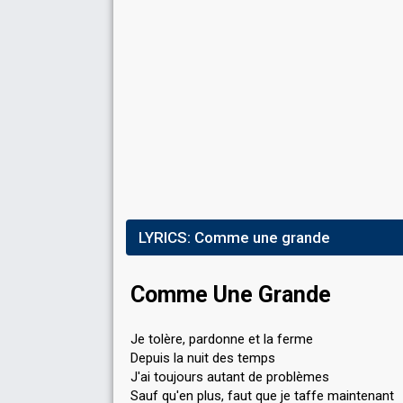
Place
7th
(out of 8)
Points
38
Total
12
Public
26
Jury
Running order
8
Cover song
"Fairytale" by Alexander Rybak
LYRICS:
Comme une grande
Comme Une Grande
Je tolère, pardonne et la ferme
Depuis la nuit des temps
J'ai toujours autant de problèmes
Sauf qu'en plus, faut que je taffe maintenant