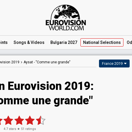
ints
Songs
& Videos
Bulgaria 2027
National
Selections
Od
ovision 2019
Aysat -
"Comme une grande"
France 2019
n Eurovision 2019:
Comme une grande"
4.7
stars ★
51
ratings