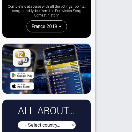
Complete database with all the votings, points,
songs and lyrics from the Eurovision Song
Contest history:
France 2019
ALL ABOUT...