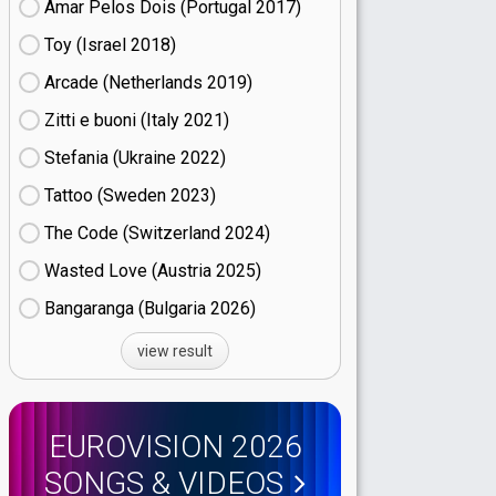
Amar Pelos Dois (Portugal
17)
Toy (Israel
18)
Arcade (Netherlands
19)
Zitti e buoni​ (Italy
21)
Stefania (Ukraine
22)
Tattoo (Sweden
23)
The Code (Switzerland
24)
Wasted Love (Austria
25)
Bangaranga (Bulgaria
26)
view result
EUROVISION 2026
SONGS & VIDEOS