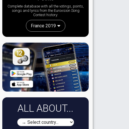
Complete database with all the votings, points,
songs and lyrics from the Eurovision Song
Contest history:
France 2019
ALL ABOUT...