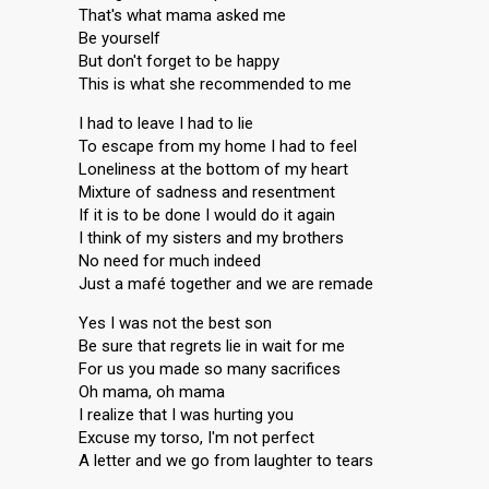
That's what mama asked me
Be yourself
But don't forget to be happy
This is what she recommended to me
I had to leave I had to lie
To escape from my home I had to feel
Loneliness at the bottom of my heart
Mixture of sadness and resentment
If it is to be done I would do it again
I think of my sisters and my brothers
No need for much indeed
Just a mafé together and we are remade
Yes I was not the best son
Be sure that regrets lie in wait for me
For us you made so many sacrifices
Oh mama, oh mama
I realize that I was hurting you
Excuse my torso, I'm not perfect
A letter and we go from laughter to tears