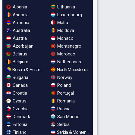
Albania
Lithuania
Andorra
Luxembourg
Armenia
Malta
Australia
Moldova
Austria
Monaco
Azerbaijan
Montenegro
Belarus
Morocco
Belgium
Netherlands
Bosnia & Herzegovina
North Macedonia
Bulgaria
Norway
Canada
Poland
Croatia
Portugal
Cyprus
Romania
Czechia
Russia
Denmark
San Marino
Estonia
Serbia
Finland
Serbia & Montenegro