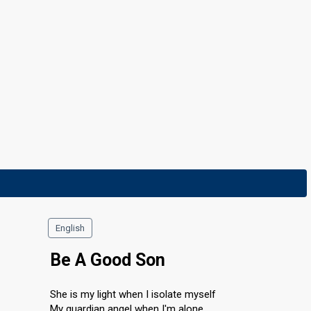
Final
26 January 2019
English
Be A Good Son
She is my light when I isolate myself
My guardian angel when I'm alone