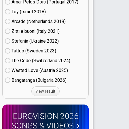
Amar Pelos Dois (Portugal
17)
Toy (Israel
18)
Arcade (Netherlands
19)
Zitti e buoni​ (Italy
21)
Stefania (Ukraine
22)
Tattoo (Sweden
23)
The Code (Switzerland
24)
Wasted Love (Austria
25)
Bangaranga (Bulgaria
26)
view result
EUROVISION 2026
SONGS & VIDEOS