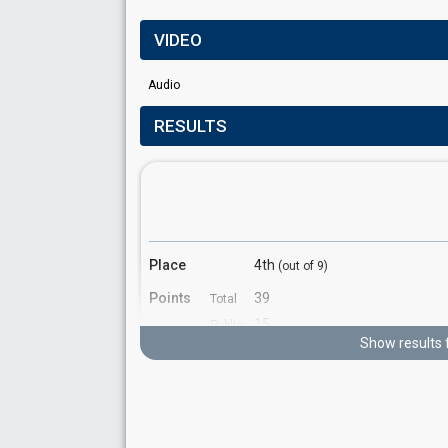
VIDEO
Audio
RESULTS
Place
4th
(out of 9)
Points
39
Total
15
Public
Show results 
24
Jury
Running order
8
Cover song
"Femme libérée" by Cookie Din