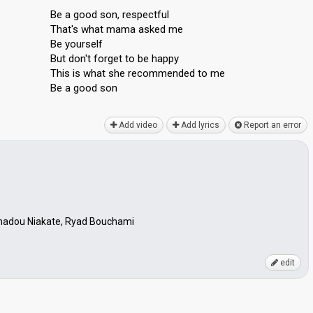
Be a good son, respectful
That's what mama asked me
Be yourself
But don't forget to be happy
This is what she recommended to me
Be а good ѕon
Add video
Add lyrics
Report an error
madou Niakate, Ryad Bouchami
edit