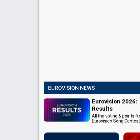
EUROVISION NEWS
Eurovision 2026:
Results
All the voting & points f
Eurovision Song Contes