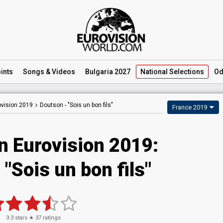
ints
Songs
& Videos
Bulgaria 2027
National
Selections
Od
ovision 2019
Doutson -
"Sois un bon fils"
France 2019
n Eurovision 2019:
"Sois un bon fils"
3.3
stars ★
37
ratings