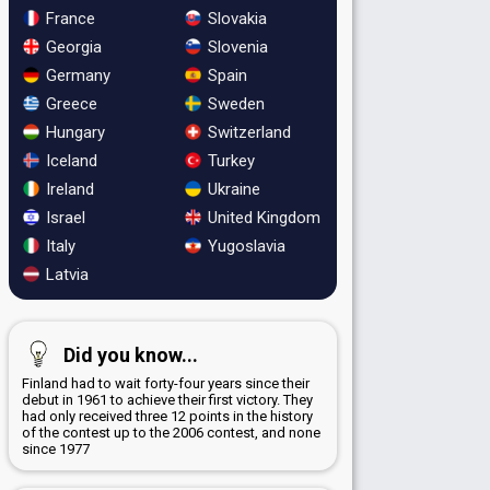
France
Slovakia
Georgia
Slovenia
Germany
Spain
Greece
Sweden
Hungary
Switzerland
Iceland
Turkey
Ireland
Ukraine
Israel
United Kingdom
Italy
Yugoslavia
Latvia
Did you know...
Finland had to wait forty-four years since their
debut in 1961 to achieve their first victory. They
had only received three 12 points in the history
of the contest up to the 2006 contest, and none
since 1977