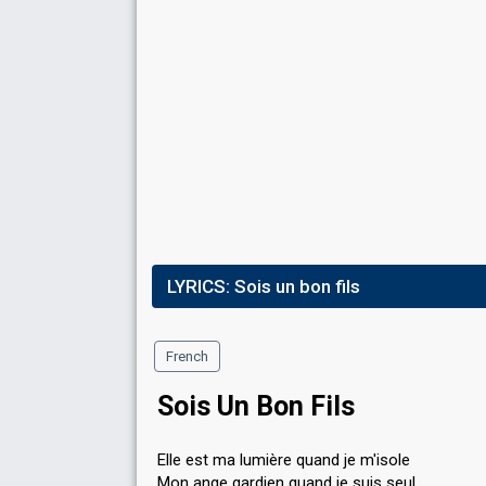
Place
8th
(out of 8)
Points
18
Total
8
Public
10
Jury
Running order
5
Cover song
"J'ai cherché" by Amir
LYRICS:
Sois un bon fils
French
Sois Un Bon Fils
Elle est ma lumière quand je m'isole
Mon ange gardien quand je suis seul