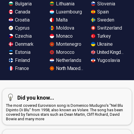
Bulgaria
Lithuania
Slovenia
Canada
Luxembourg
Spain
Croatia
Malta
Sweden
Cyprus
Moldova
Switzerland
Czechia
Monaco
Turkey
Denmark
Montenegro
Ukraine
Estonia
Morocco
United Kingdom
Finland
Netherlands
Yugoslavia
France
North Macedonia
Did you know...
The most covered Eurovision song is Domenico Mudugno's "Nel Blu
Dipinto Di Blu" from 1958, also known as Volare. The song has been
covered by famous stars such as Dean Martin, Cliff Richard, David
Bowie and many more