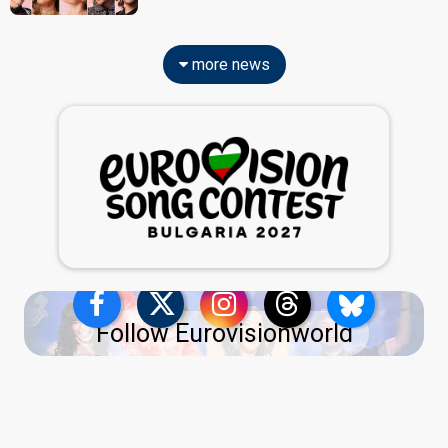
more news
Follow Eurovisionworld