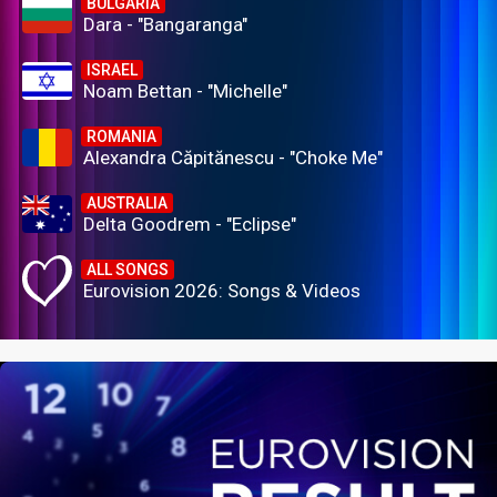
BULGARIA
Dara - "Bangaranga"
ISRAEL
Noam Bettan - "Michelle"
ROMANIA
Alexandra Căpitănescu - "Choke Me"
AUSTRALIA
Delta Goodrem - "Eclipse"
ALL SONGS
Eurovision 2026: Songs & Videos