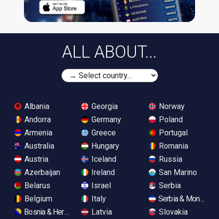
ALL ABOUT...
Albania
Georgia
Norway
Andorra
Germany
Poland
Armenia
Greece
Portugal
Australia
Hungary
Romania
Austria
Iceland
Russia
Azerbaijan
Ireland
San Marino
Belarus
Israel
Serbia
Belgium
Italy
Serbia & Monteneg
Bosnia & Herzegovina
Latvia
Slovakia