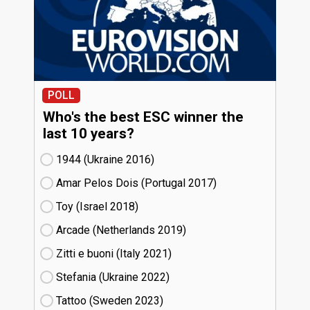
POLL
Who's the best ESC winner the
last 10 years?
1944 (Ukraine
16)
Amar Pelos Dois (Portugal
17)
Toy (Israel
18)
Arcade (Netherlands
19)
Zitti e buoni​ (Italy
21)
Stefania (Ukraine
22)
Tattoo (Sweden
23)