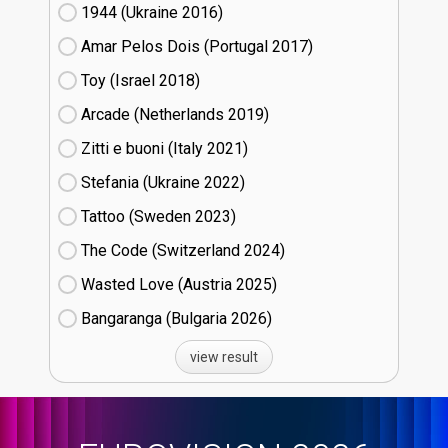
1944 (Ukraine
16)
Amar Pelos Dois (Portugal
17)
Toy (Israel
18)
Arcade (Netherlands
19)
Zitti e buoni​ (Italy
21)
Stefania (Ukraine
22)
Tattoo (Sweden
23)
The Code (Switzerland
24)
Wasted Love (Austria
25)
Bangaranga (Bulgaria
26)
view result