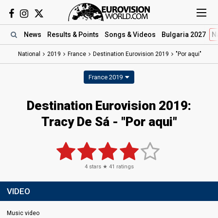
News
Results
& Points
Songs
& Videos
Bulgaria 2027
N
National
2019
France
Destination Eurovision 2019
"Por aqui"
France 2019
Destination Eurovision 2019:
Tracy De Sá - "Por aqui"
4
stars ★
41
ratings
VIDEO
Music video