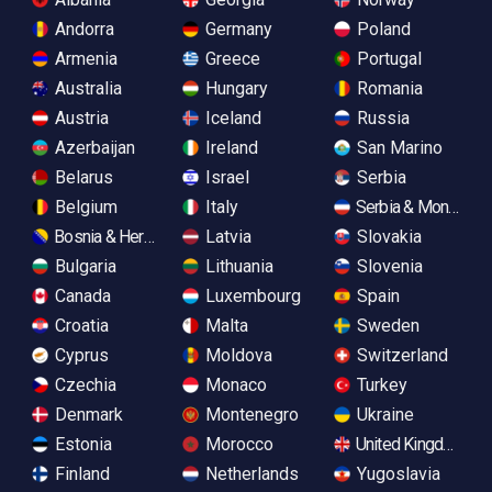
Andorra
Germany
Poland
Armenia
Greece
Portugal
Australia
Hungary
Romania
Austria
Iceland
Russia
Azerbaijan
Ireland
San Marino
Belarus
Israel
Serbia
Belgium
Italy
Serbia & Monteneg
Bosnia & Herzegovina
Latvia
Slovakia
Bulgaria
Lithuania
Slovenia
Canada
Luxembourg
Spain
Croatia
Malta
Sweden
Cyprus
Moldova
Switzerland
Czechia
Monaco
Turkey
Denmark
Montenegro
Ukraine
Estonia
Morocco
United Kingdom
Finland
Netherlands
Yugoslavia