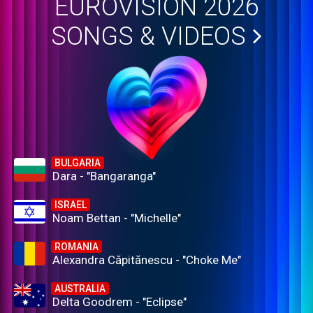
EUROVISION 2026
SONGS & VIDEOS
BULGARIA
Dara - "Bangaranga"
ISRAEL
Noam Bettan - "Michelle"
ROMANIA
Alexandra Căpitănescu - "Choke Me"
AUSTRALIA
Delta Goodrem - "Eclipse"