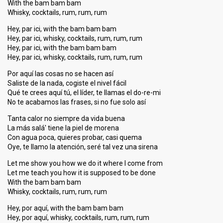
With the bam bam bam
Whisky, cocktails, rum, rum, rum
Hey, par ici, with the bam bam bam
Hey, par ici, whisky, cocktails, rum, rum, rum
Hey, par ici, with the bam bam bam
Hey, par ici, whisky, cocktails, rum, rum, rum
Por aquí las cosas no se hacen así
Saliste de la nada, cogiste el nivel fácil
Qué te crees aquí tú, el líder, te llamas el do-re-mi
No te acabamos las frases, si no fue solo así
Tanta calor no siempre da vida buena
La más salá' tiene la piel de morena
Con agua poca, quieres probar, casi quema
Oye, te llamo la atención, seré tal vez una sirena
Let me show you how we do it where I come from
Let me teach you how it is supposed to be done
With the bam bam bam
Whisky, cocktails, rum, rum, rum
Hey, por aquí, with the bam bam bam
Hey, por aquí, whisky, cocktails, rum, rum, rum