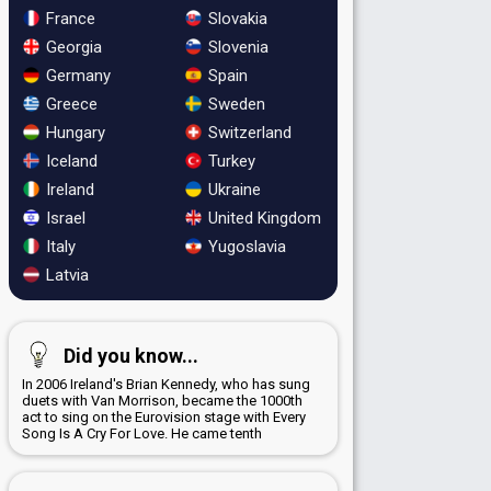
France
Slovakia
Georgia
Slovenia
Germany
Spain
Greece
Sweden
Hungary
Switzerland
Iceland
Turkey
Ireland
Ukraine
Israel
United Kingdom
Italy
Yugoslavia
Latvia
Did you know...
In 2006 Ireland's Brian Kennedy, who has sung
duets with Van Morrison, became the 1000th
act to sing on the Eurovision stage with Every
Song Is A Cry For Love. He came tenth