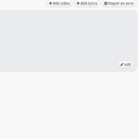
Add video
Add lyrics
Report an error
edit