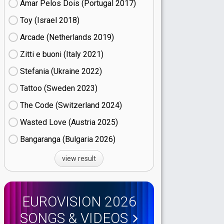
Amar Pelos Dois (Portugal
17)
Toy (Israel
18)
Arcade (Netherlands
19)
Zitti e buoni​ (Italy
21)
Stefania (Ukraine
22)
Tattoo (Sweden
23)
The Code (Switzerland
24)
Wasted Love (Austria
25)
Bangaranga (Bulgaria
26)
view result
EUROVISION 2026
SONGS & VIDEOS