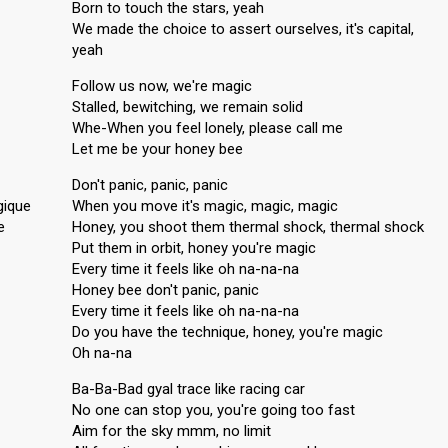
Born to touch the stars, yeah
We made the choice to assert ourselves, it's capital,
yeah
Follow us now, we're magic
Stalled, bewitching, we remain solid
Whe-When you feel lonely, please call me
Let me be your honey bee
Don't panic, panic, panic
gique
When you move it's magic, magic, magic
e
Honey, you shoot them thermal shock, thermal shock
Put them in orbit, honey you're magic
Every time it feels like oh na-na-na
Honey bee don't panic, panic
Every time it feels like oh na-na-na
Do you have the technique, honey, you're magic
Oh na-na
Ba-Ba-Bad gyal trace like racing car
No one can stop you, you're going too fast
Aim for the sky mmm, no limit