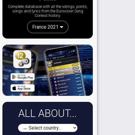
Complete database with all the votings, points,
songs and lyrics from the Eurovision Song
Contest history:
France 2021
ALL ABOUT...