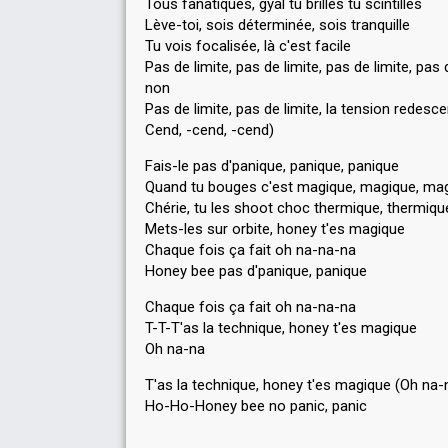
Tous fanatiques, gyal tu brilles tu scintilles
Lève-toi, sois déterminée, sois tranquille
Tu vois focalisée, là c'est facile
Pas de limite, pas de limite, pas de limite, pas d
non
Pas de limite, pas de limite, la tension redesce
Cend, -cend, -cend)
Fais-le pas d'panique, panique, panique
Quand tu bouges c'est magique, magique, ma
Chérie, tu les shoot choc thermique, thermiqu
Mets-les sur orbite, honey t'es magique
Chaque fois ça fait oh na-na-na
Honey bee pas d'panique, panique
Chaque fois ça fait oh na-na-na
T-T-T'as la technique, honey t'es magique
Oh na-na
T'as la technique, honey t'eѕ magique (Oh na-
Ho-Ho-Honey bee no panic, pаnic