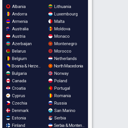
Albania
Lithuania
Andorra
Luxembourg
Armenia
Malta
Australia
Moldova
Austria
Monaco
Azerbaijan
Montenegro
Belarus
Morocco
Belgium
Netherlands
Bosnia & Herzegovina
North Macedonia
Bulgaria
Norway
Canada
Poland
Croatia
Portugal
Cyprus
Romania
Czechia
Russia
Denmark
San Marino
Estonia
Serbia
Finland
Serbia & Montenegro