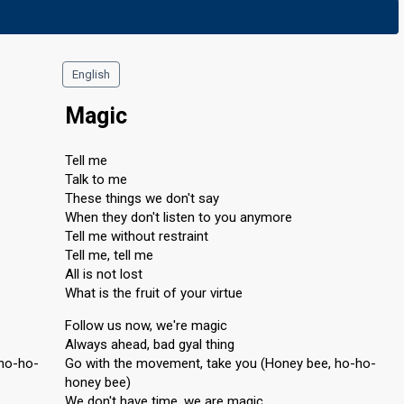
English
Magic
Tell me
Talk to me
These things we don't say
When they don't listen to you anymore
Tell me without restraint
Tell me, tell me
All is not lost
What is the fruit of your virtue
Follow us now, we're magic
Always ahead, bad gyal thing
 ho-ho-
Go with the movement, take you (Honey bee, ho-ho-
honey bee)
We don't have time, we are magic