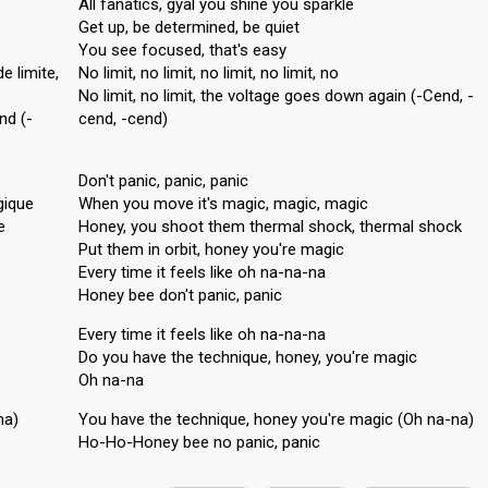
All fanatics, gyal you shine you sparkle
Get up, be determined, be quiet
You see focused, that's easy
e limite,
No limit, no limit, no limit, no limit, no
No limit, no limit, the voltage goes down again (-Cend, -
nd (-
cend, -cend)
Don't panic, panic, panic
gique
When you move it's magic, magic, magic
e
Honey, you shoot them thermal shock, thermal shock
Put them in orbit, honey you're magic
Every time it feels like oh na-na-na
Honey bee don't panic, panic
Every time it feelѕ like oh na-na-na
Do you have the technique, honey, you're magic
Oh na-na
na)
You have the technique, honey you're magic (Oh na-na)
Ho-Ho-Honey bee no panic, pаnic