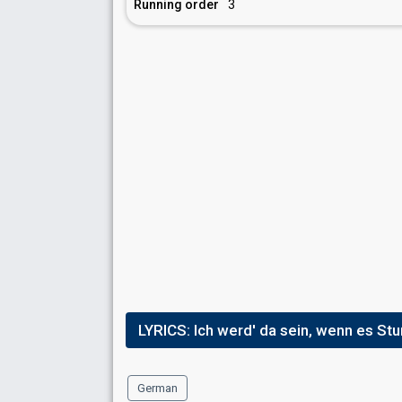
Running order
3
LYRICS:
Ich werd' da sein, wenn es Stu
German