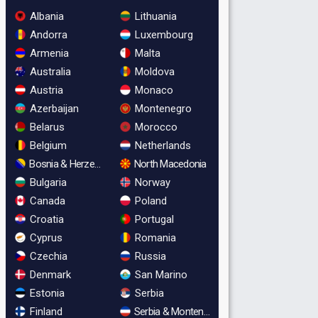
Albania
Lithuania
Andorra
Luxembourg
Armenia
Malta
Australia
Moldova
Austria
Monaco
Azerbaijan
Montenegro
Belarus
Morocco
Belgium
Netherlands
Bosnia & Herzegovina
North Macedonia
Bulgaria
Norway
Canada
Poland
Croatia
Portugal
Cyprus
Romania
Czechia
Russia
Denmark
San Marino
Estonia
Serbia
Finland
Serbia & Montenegro