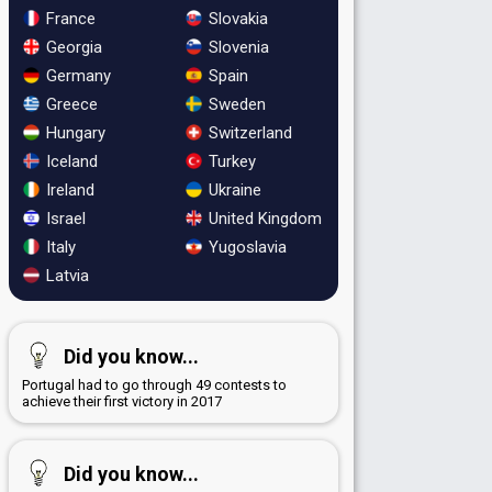
France
Slovakia
Georgia
Slovenia
Germany
Spain
Greece
Sweden
Hungary
Switzerland
Iceland
Turkey
Ireland
Ukraine
Israel
United Kingdom
Italy
Yugoslavia
Latvia
Did you know...
Portugal had to go through 49 contests to
achieve their first victory in 2017
Did you know...