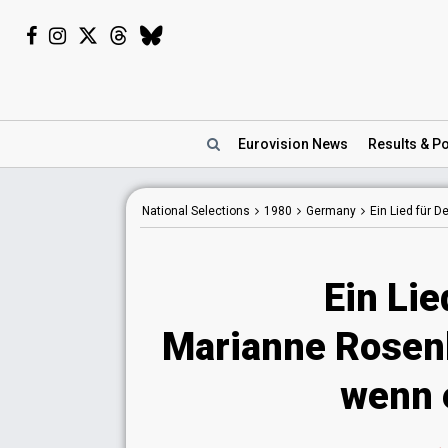
Eurovision
News
Results
& Po
National
Selections
1980
Germany
Ein Lied für 
Ein Lie
Marianne Rosenbe
wenn 