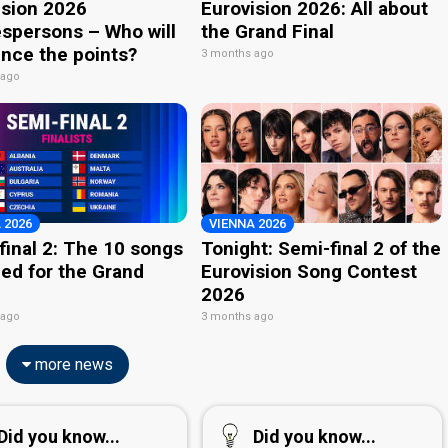
ision 2026
Eurovision 2026: All about
spersons – Who will
the Grand Final
nce the points?
3 months ago
 ago
 2026
VIENNA 2026
final 2: The 10 songs
Tonight: Semi-final 2 of the
ied for the Grand
Eurovision Song Contest
2026
 ago
3 months ago
more news
Did you know...
Did you know...