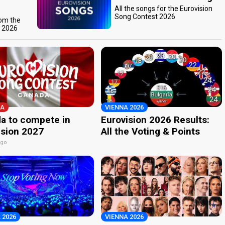
All the songs for the Eurovision
Song Contest 2026
rom the
t 2026
A
VIENNA 2026
a to compete in
Eurovision 2026 Results:
ision 2027
All the Voting & Points
ago
 2026
VIENNA 2026