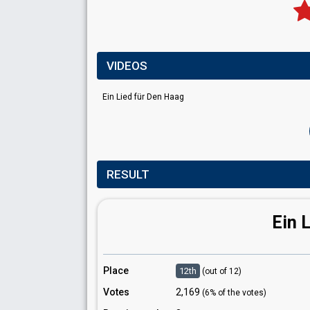
VIDEOS
Ein Lied für Den Haag
RESULT
Ein 
Place
12th
(out of 12)
Votes
2,169
(6% of the votes)