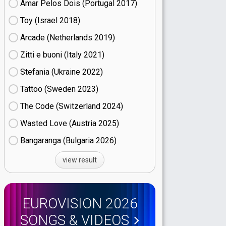
Amar Pelos Dois (Portugal
17)
Toy (Israel
18)
Arcade (Netherlands
19)
Zitti e buoni​ (Italy
21)
Stefania (Ukraine
22)
Tattoo (Sweden
23)
The Code (Switzerland
24)
Wasted Love (Austria
25)
Bangaranga (Bulgaria
26)
view result
EUROVISION 2026
SONGS & VIDEOS