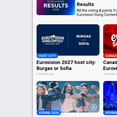
Results
All the voting & points f
Eurovision Song Contes
HOST CITY
CANAD
Eurovision 2027 host city:
Canad
Burgas or Sofia
Eurov
1 month ago
1 month 
VIENNA 2026
VIENNA