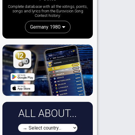
Complete database with all the votings, points,
songs and lyrics from the Eurovision Song
Contest history:
Germany 1980
ALL ABOUT...