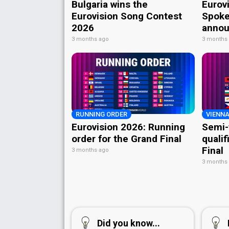
Bulgaria wins the
Eurov
Eurovision Song Contest
Spoke
2026
annou
3 months ago
3 months
RUNNING ORDER
VIENNA
Eurovision 2026: Running
Semi-
order for the Grand Final
qualif
Final
3 months ago
3 months
Did you know...