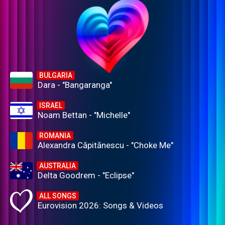
BULGARIA
Dara - "Bangaranga"
ISRAEL
Noam Bettan - "Michelle"
ROMANIA
Alexandra Căpitănescu - "Choke Me"
AUSTRALIA
Delta Goodrem - "Eclipse"
ALL SONGS
Eurovision 2026: Songs & Videos