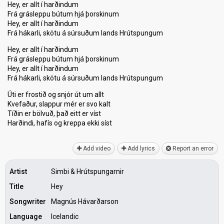
Hey, er allt í harðindum
Frá grásleppu bútum hjá þorskinum
Hey, er allt í harðindum
Frá hákarli, skötu á súrsuðum lands Hrútspungum
Hey, er allt í harðindum
Frá grásleppu bútum hjá þorskinum
Hey, er allt í harðindum
Frá hákarli, skötu á súrsuðum lands Hrútspungum
Úti er frostið og snjór út um allt
Kvefaður, slappur mér er svo kalt
Tíðin er bölvuð, það eitt er víst
Harðindi, hafís og kreppа ekki síѕt
Add video
Add lyrics
Report an error
Artist
Simbi & Hrútspungarnir
Title
Hey
Songwriter
Magnús Hávarðarson
Language
Icelandic