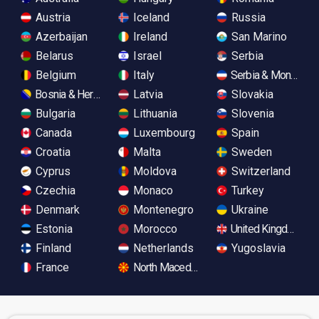
Austria
Iceland
Russia
Azerbaijan
Ireland
San Marino
Belarus
Israel
Serbia
Belgium
Italy
Serbia & Monteneg
Bosnia & Herzegovina
Latvia
Slovakia
Bulgaria
Lithuania
Slovenia
Canada
Luxembourg
Spain
Croatia
Malta
Sweden
Cyprus
Moldova
Switzerland
Czechia
Monaco
Turkey
Denmark
Montenegro
Ukraine
Estonia
Morocco
United Kingdom
Finland
Netherlands
Yugoslavia
France
North Macedonia