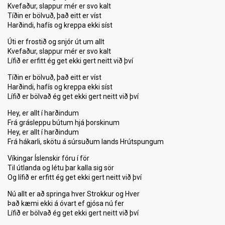
Kvefaður, slappur mér er svo kalt
Tíðin er bölvuð, það eitt er víst
Harðindi, hafís og kreppa ekki síst
Úti er frostið og snjór út um allt
Kvefaður, slappur mér er svo kalt
Lífið er erfitt ég get ekki gert neitt við því
Tíðin er bölvuð, það eitt er víst
Harðindi, hafís og kreppa ekki síst
Lífið er bölvað ég get ekki gert neitt við því
Hey, er allt í harðindum
Frá grásleppu bútum hjá þorskinum
Hey, er allt í harðindum
Frá hákarli, skötu á súrsuðum lands Hrútspungum
Víkingar Íslenskir fóru í för
Til útlanda og létu þar kalla sig sör
Og lífið er erfitt ég get ekki gert neitt við því
Nú allt er að springa hver Strokkur og Hver
Það kæmi ekki á óvart ef gjósa nú fer
Lífið er bölvað ég get ekki gert neitt við því