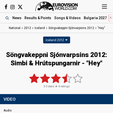
News
Results
& Points
Songs
& Videos
Bulgaria 2027
N
National
2012
Iceland
Söngvakeppni Sjónvarpsins 2012
"Hey"
Iceland 2012
Söngvakeppni Sjónvarpsins 2012:
Simbi & Hrútspungarnir - "Hey"
3.3
stars ★
4
ratings
VIDEO
Audio