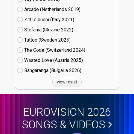
Arcade (Netherlands
19)
Zitti e buoni​ (Italy
21)
Stefania (Ukraine
22)
Tattoo (Sweden
23)
The Code (Switzerland
24)
Wasted Love (Austria
25)
Bangaranga (Bulgaria
26)
view result
EUROVISION 2026
SONGS & VIDEOS