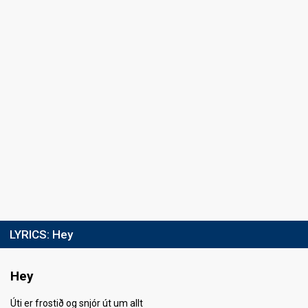
LYRICS:
Hey
Hey
Úti er frostið og snjór út um allt