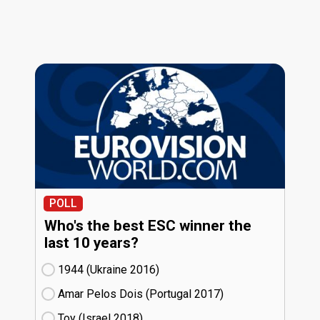
POLL
Who's the best ESC winner the
last 10 years?
1944 (Ukraine
16)
Amar Pelos Dois (Portugal
17)
Toy (Israel
18)