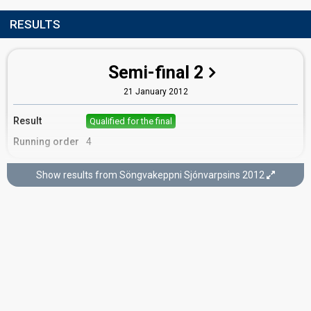
RESULTS
Semi-final 2
21 January 2012
Result
Qualified for the final
Running order
4
Show results from Söngvakeppni Sjónvarpsins 2012
Final
11 February 2012
FIRST ROUND
Result
Eliminated
Running order
4