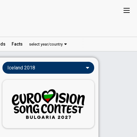
ds
Facts
select year/country
Iceland 2018