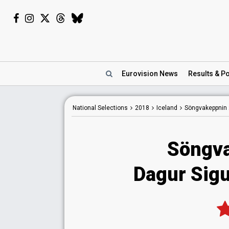
Eurovision
News
Results
& Po
National
Selections
2018
Iceland
Söngvakeppnin
Söngva
Dagur Sigu