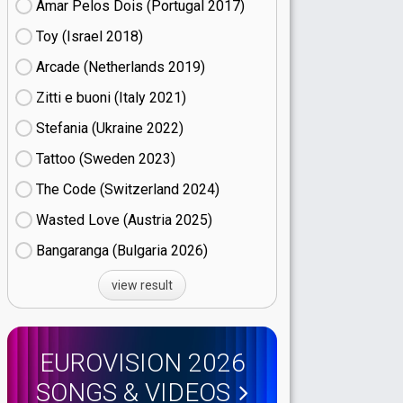
Amar Pelos Dois (Portugal
17)
Toy (Israel
18)
Arcade (Netherlands
19)
Zitti e buoni​ (Italy
21)
Stefania (Ukraine
22)
Tattoo (Sweden
23)
The Code (Switzerland
24)
Wasted Love (Austria
25)
Bangaranga (Bulgaria
26)
view result
EUROVISION 2026
SONGS & VIDEOS