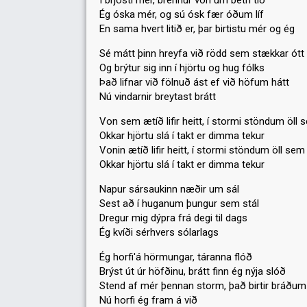
Í brjósti mér, brennur von um betri tíð
Ég óska mér, og sú ósk fær óðum líf
En sama hvert litið er, þar birtistu mér og ég
Sé mátt þinn hreyfa við rödd sem stækkar ótt
Og brýtur sig inn í hjörtu og hug fólks
Það lifnar við fölnuð ást ef við höfum hátt
Nú vindarnir breytast brátt
Von sem ætíð lifir heitt, í stormi stöndum öll s
Okkar hjörtu slá í takt er dimma tekur
Vonin ætíð lifir heitt, í stormi stöndum öll sem 
Okkar hjörtu slá í takt er dimma tekur
Napur sársaukinn næðir um sál
Sest að í huganum þungur sem stál
Dregur mig dýpra frá degi til dags
Ég kvíði sérhvers sólarlags
Ég horfi'á hörmungar, táranna flóð
Brýst út úr höfðinu, brátt finn ég nýja slóð
Stend af mér þennan storm, það birtir bráðum 
Nú horfi ég fram á við