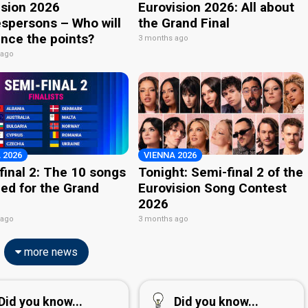
ision 2026
Eurovision 2026: All about
spersons – Who will
the Grand Final
nce the points?
3 months ago
 ago
 2026
VIENNA 2026
final 2: The 10 songs
Tonight: Semi-final 2 of the
ied for the Grand
Eurovision Song Contest
2026
 ago
3 months ago
more news
Did you know...
Did you know...