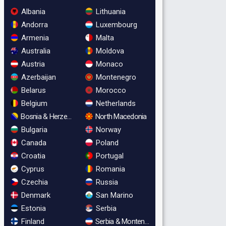
Albania
Lithuania
Andorra
Luxembourg
Armenia
Malta
Australia
Moldova
Austria
Monaco
Azerbaijan
Montenegro
Belarus
Morocco
Belgium
Netherlands
Bosnia & Herzegovina
North Macedonia
Bulgaria
Norway
Canada
Poland
Croatia
Portugal
Cyprus
Romania
Czechia
Russia
Denmark
San Marino
Estonia
Serbia
Finland
Serbia & Montenegro