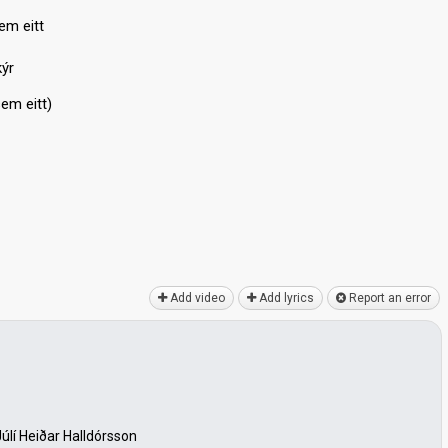
em eitt
kýr
sem eitt)
Add video
Add lyrics
Report an error
úlí Heiðar Halldórsson