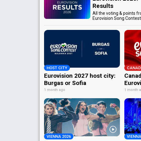
Results
All the voting & points f
Eurovision Song Contes
HOST CITY
CANAD
Eurovision 2027 host city:
Canad
Burgas or Sofia
Eurov
1 month ago
1 month 
VIENNA 2026
VIENNA