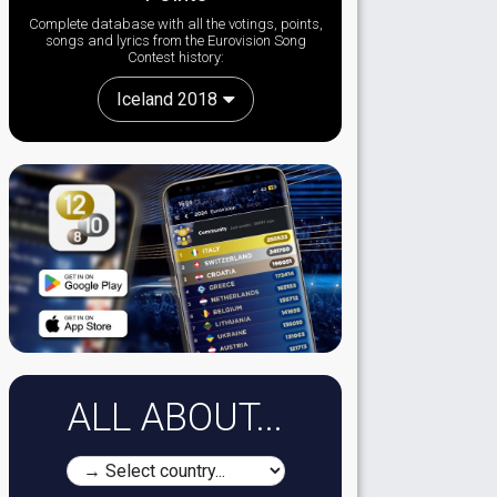
Complete database with all the votings, points,
songs and lyrics from the Eurovision Song
Contest history:
Iceland 2018
ALL ABOUT...