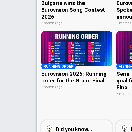
Bulgaria wins the
Eurov
Eurovision Song Contest
Spoke
2026
annou
3 months ago
3 months
RUNNING ORDER
VIENNA
Eurovision 2026: Running
Semi-
order for the Grand Final
qualif
Final
3 months ago
3 months
Did you know...