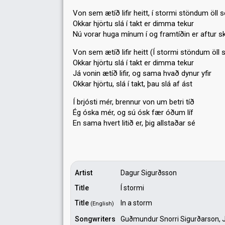
Von sem ætíð lifir heitt, í stormi stöndum öll s
Okkar hjörtu slá í takt er dimma tekur
Nú vorar huga mínum í og framtíðin er aftur s
Von sem ætíð lifir heitt (Í stormi stöndum öll 
Okkar hjörtu slá í takt er dimma tekur
Já vonin ætíð lifir, og sama hvað dynur yfir
Okkar hjörtu, slá í takt, þau slá af ást
Í brjósti mér, brennur von um betri tíð
Ég óska mér, og sú ósk fær óðum líf
En sama hvert litið er, þig allstaðаr ѕé
Artist
Dagur Sigurðsson
Title
Í stormi
Title
In a storm
(English)
Songwriters
Guðmundur Snorri Sigurðarson, J