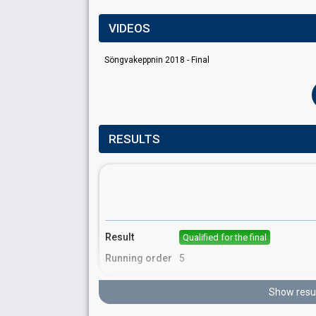
VIDEOS
Söngvakeppnin 2018 - Final
RESULTS
Result
Qualified for the final
Running order
5
Show resu