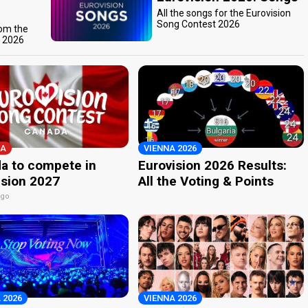
All the songs for the Eurovision
Song Contest 2026
rom the
t 2026
A
VIENNA 2026
a to compete in
Eurovision 2026 Results:
ision 2027
All the Voting & Points
ago
 2026
VIENNA 2026