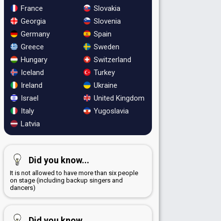
France
Slovakia
Georgia
Slovenia
Germany
Spain
Greece
Sweden
Hungary
Switzerland
Iceland
Turkey
Ireland
Ukraine
Israel
United Kingdom
Italy
Yugoslavia
Latvia
Did you know...
It is not allowed to have more than six people
on stage (including backup singers and
dancers)
Did you know...