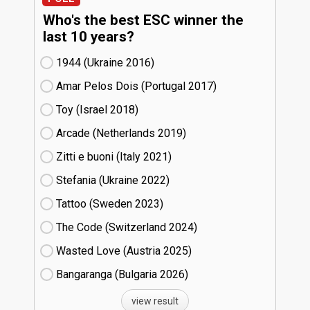
Who's the best ESC winner the
last 10 years?
1944 (Ukraine
16)
Amar Pelos Dois (Portugal
17)
Toy (Israel
18)
Arcade (Netherlands
19)
Zitti e buoni​ (Italy
21)
Stefania (Ukraine
22)
Tattoo (Sweden
23)
The Code (Switzerland
24)
Wasted Love (Austria
25)
Bangaranga (Bulgaria
26)
view result