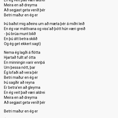
En ég veit það væri aldrei
Meira en að dreyma
Að segjast geta verið þér
Betri maður en ég er
Þú baðst mig aðeins um að mæta þér á miðri leið
En ég var máttvana og viss'að þótt hún væri greið
- þú brúa munt bilið
En þú átt betra skilið
Og ég get ekkert sagt)
Nema ég lagði á flótta
Hjartað fullt af ótta
En minningin varir ennþá
Um þessa nótt, þar
Ég lofaði að vera þér
Betri maður en ég er
Þú sagðir að reyna
Er betra'en að gleyma
En ég veit það væri aldrei
Meira en að dreyma
Að segjast geta verið þér
Betri maður en ég er