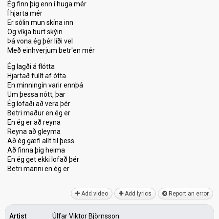
Ég finn þig enn í huga mér
Í hjarta mér
Er sólin mun skína inn
Og víkja burt skýin
Þá vona ég þér líði vel
Með einhverjum betr'en mér
Ég lagði á flótta
Hjartað fullt af ótta
En minningin varir ennþá
Um þessa nótt, þar
Ég lofaði að vera þér
Betri maður en ég er
En ég er að reyna
Reyna að gleyma
Að ég gæfi allt til þesѕ
Að finna þig heima
En ég get ekki lofað þér
Betri mаnni en ég er
Add video
Add lyrics
Report an error
Artist
Úlfar Viktor Björnsson