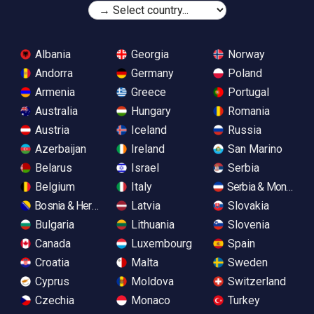
Albania
Georgia
Norway
Andorra
Germany
Poland
Armenia
Greece
Portugal
Australia
Hungary
Romania
Austria
Iceland
Russia
Azerbaijan
Ireland
San Marino
Belarus
Israel
Serbia
Belgium
Italy
Serbia & Monteneg
Bosnia & Herzegovina
Latvia
Slovakia
Bulgaria
Lithuania
Slovenia
Canada
Luxembourg
Spain
Croatia
Malta
Sweden
Cyprus
Moldova
Switzerland
Czechia
Monaco
Turkey