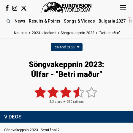
News
Results
& Points
Songs
& Videos
Bulgaria 2027
N
National
2023
Iceland
Söngvakeppnin 2023
"Betri maður"
Iceland 2023
Söngvakeppnin 2023
:
Úlfar
- "Betri maður"
3.3
stars ★
350
ratings
VIDEOS
Söngvakeppnin 2023 - Semi-final 2