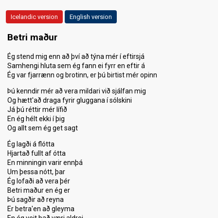
Icelandic version
English version
Betri maður
Ég stend mig enn að því að týna mér í eftirsjá
Samhengi hluta sem ég fann ei fyrr en eftir á
Ég var fjarrænn og brotinn, er þú birtist mér opinn
Þú kenndir mér að vera mildari við sjálfan mig
Og hætt'að draga fyrir gluggana í sólskini
Já þú réttir mér lífið
En ég hélt ekki í þig
Og allt sem ég get sagt
Ég lagði á flótta
Hjartað fullt af ótta
En minningin varir ennþá
Um þessa nótt, þar
Ég lofaði að vera þér
Betri maður en ég er
Þú sagðir að reyna
Er betra'en að gleyma