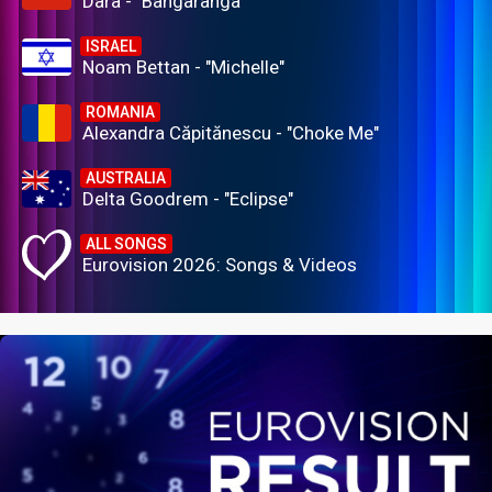
Dara - "Bangaranga"
ISRAEL
Noam Bettan - "Michelle"
ROMANIA
Alexandra Căpitănescu - "Choke Me"
AUSTRALIA
Delta Goodrem - "Eclipse"
ALL SONGS
Eurovision 2026: Songs & Videos