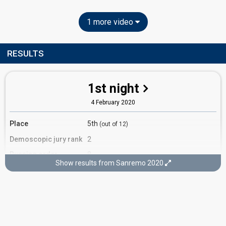
1 more video
RESULTS
1st night
4 February 2020
Place
5th
(out of 12)
Demoscopic jury rank
2
Running order
8
Show results from Sanremo 2020
3rd night
6 February 2020