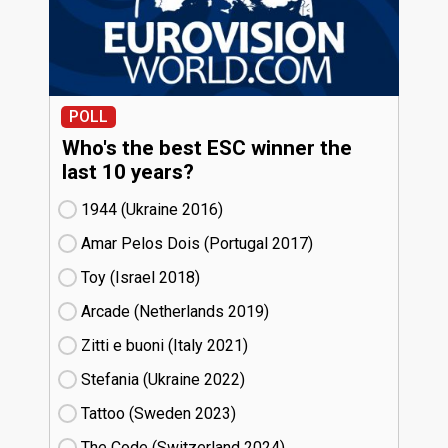
POLL
Who's the best ESC winner the
last 10 years?
1944 (Ukraine
16)
Amar Pelos Dois (Portugal
17)
Toy (Israel
18)
Arcade (Netherlands
19)
Zitti e buoni​ (Italy
21)
Stefania (Ukraine
22)
Tattoo (Sweden
23)
The Code (Switzerland
24)