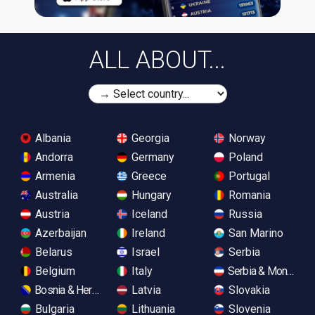
ALL ABOUT...
Albania
Georgia
Norway
Andorra
Germany
Poland
Armenia
Greece
Portugal
Australia
Hungary
Romania
Austria
Iceland
Russia
Azerbaijan
Ireland
San Marino
Belarus
Israel
Serbia
Belgium
Italy
Serbia & Monteneg
Bosnia & Herzegovina
Latvia
Slovakia
Bulgaria
Lithuania
Slovenia