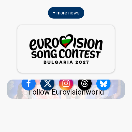
more news
Follow Eurovisionworld