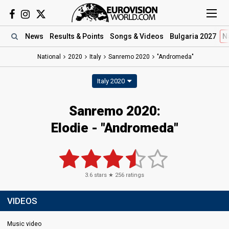
News
Results
& Points
Songs
& Videos
Bulgaria 2027
N
National
2020
Italy
Sanremo 2020
"Andromeda"
Italy 2020
Sanremo 2020:
Elodie - "Andromeda"
3.6
stars ★
256
ratings
VIDEOS
Music video