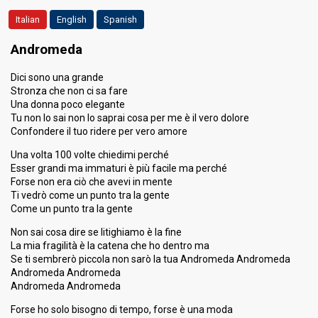
Italian
English
Spanish
Percent
6.09%
Total
4.17%
Tele
Andromeda
7.00%
Demoscopic
Dici sono una grande
7.14%
Press
Stronza che non ci sa fare
Running order
2
Una donna poco elegante
Tu non lo sai non lo saprai cosa per me è il vero dolore
Confondere il tuo ridere per vero amore
Una volta 100 volte chiedimi perché
Esser grandi ma immaturi è più facile ma perché
Forse non era ciò che avevi in mente
Ti vedrò come un punto tra la gente
Come un punto tra la gente
Non sai cosa dire se litighiamo è la fine
La mia fragilità è la catena che ho dentro ma
Se ti sembrerò piccola non sarò la tua Andromeda Andromeda
Andromeda Andromeda
Andromeda Andromeda
Forse ho solo bisogno di tempo, forse è una moda