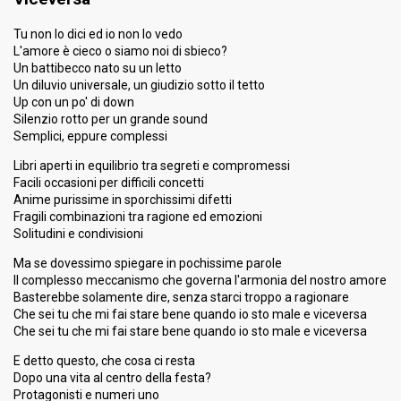
14.75%
Tele
Tu non lo dici ed io non lo vedo
9.78%
Demoscopic
L'amore è cieco o siamo noi di sbieco?
10.30%
Press
Un battibecco nato su un letto
Un diluvio universale, un giudizio sotto il tetto
Running order
15
Up con un po' di down
Silenzio rotto per un grande sound
Semplici, eppure complessi
SUPERFINAL
Libri aperti in equilibrio tra segreti e compromessi
Place
2nd
Facili occasioni per difficili concetti
Anime purissime in sporchissimi difetti
Percent
33.94%
Total
Fragili combinazioni tra ragione ed emozioni
38.85%
Tele
Solitudini e condivisioni
38.67%
Demoscopic
Ma se dovessimo spiegare in pochissime parole
24.16%
Press
Il complesso meccanismo che governa l'armonia del nostro amore
Basterebbe solamente dire, senza starci troppo a ragionare
Running order
2
Che sei tu che mi fai stare bene quando io sto male e viceversa
Che sei tu che mi fai stare bene quando io sto male e viceversa
E detto questo, che cosa ci resta
Dopo una vita al centro della festa?
Protagonisti e numeri uno