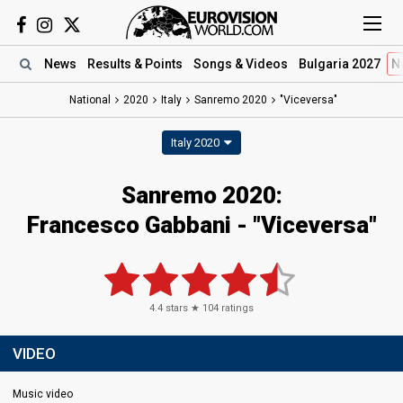
News
Results
& Points
Songs
& Videos
Bulgaria 2027
N
National
2020
Italy
Sanremo 2020
"Viceversa"
Italy 2020
Sanremo 2020:
Francesco Gabbani - "Viceversa"
4.4
stars ★
104
ratings
VIDEO
Music video