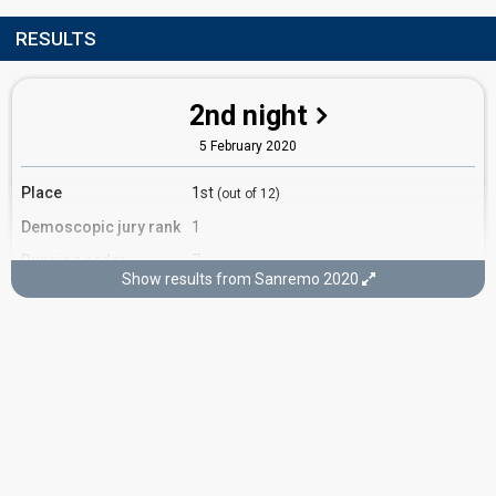
RESULTS
2nd night
5 February 2020
Place
1st
(out of 12)
Demoscopic jury rank
1
Running order
7
Show results from Sanremo 2020
3rd night
6 February 2020
Place
1st
(out of 24)
Orchestra rank
8
Running order
24