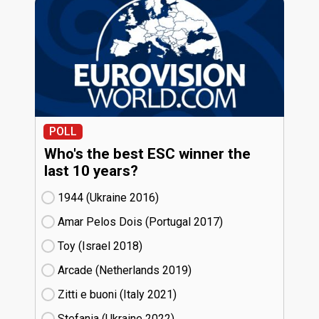
POLL
Who's the best ESC winner the
last 10 years?
1944 (Ukraine
16)
Amar Pelos Dois (Portugal
17)
Toy (Israel
18)
Arcade (Netherlands
19)
Zitti e buoni​ (Italy
21)
Stefania (Ukraine
22)