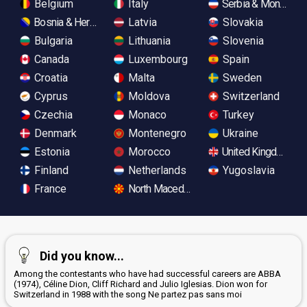
Belgium
Italy
Serbia & Monteneg
Bosnia & Herzegovina
Latvia
Slovakia
Bulgaria
Lithuania
Slovenia
Canada
Luxembourg
Spain
Croatia
Malta
Sweden
Cyprus
Moldova
Switzerland
Czechia
Monaco
Turkey
Denmark
Montenegro
Ukraine
Estonia
Morocco
United Kingdom
Finland
Netherlands
Yugoslavia
France
North Macedonia
Did you know...
Among the contestants who have had successful careers are ABBA
(1974), Céline Dion, Cliff Richard and Julio Iglesias. Dion won for
Switzerland in 1988 with the song Ne partez pas sans moi