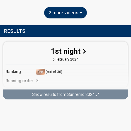
2 more videos
RESULTS
1st night
6 February 2024
Ranking
3rd
(out of 30)
Running order
8
Show results from Sanremo 2024
2nd night
7 February 2024
Ranking
3rd
(out of 15)