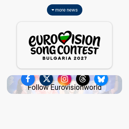
more news
Follow Eurovisionworld