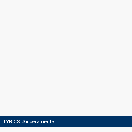
Running order
13
4th night
9 February 2024
COVER NIGHT
Ranking
3rd
(out of 30)
Running order
2
Cover song
Sweet Dreams (Are Made of This)
Guest artist
La Rappresentante di Lista & Artemìa Choir
5th night
10 February 2024
LYRICS:
Sinceramente
FIRST ROUND