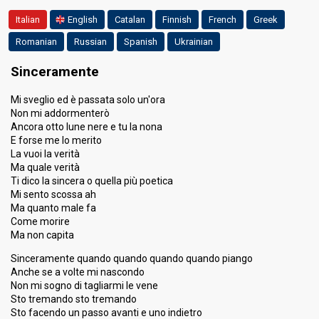
Result
Qualified for the superfinal
Italian
English
Catalan
Finnish
French
Greek
Ranking
3rd
(out of 30)
Romanian
Russian
Spanish
Ukrainian
Running order
16
Sinceramente
SUPERFINAL
Mi sveglio ed è passata solo un'ora
Non mi addormenterò
Place
3rd
Ancora otto lune nere e tu la nona
E forse me lo merito
Ranking
4
Tele
La vuoi la verità
2
Press
Ma quale verità
2
Ti dico la sincera o quella più poetica
Radio
Mi sento scossa ah
Percent
17.1%
Total
Ma quanto male fa
Come morire
8%
Public
Ma non capita
Sinceramente quando quando quando quando piango
Anche se a volte mi nascondo
Non mi sogno di tagliarmi le vene
Sto tremando sto tremando
Sto facendo un passo avanti e uno indietro