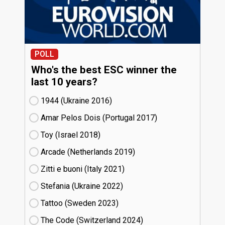
POLL
Who's the best ESC winner the
last 10 years?
1944 (Ukraine
16)
Amar Pelos Dois (Portugal
17)
Toy (Israel
18)
Arcade (Netherlands
19)
Zitti e buoni​ (Italy
21)
Stefania (Ukraine
22)
Tattoo (Sweden
23)
The Code (Switzerland
24)