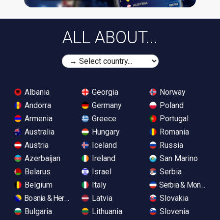
ALL ABOUT...
Albania
Georgia
Norway
Andorra
Germany
Poland
Armenia
Greece
Portugal
Australia
Hungary
Romania
Austria
Iceland
Russia
Azerbaijan
Ireland
San Marino
Belarus
Israel
Serbia
Belgium
Italy
Serbia & Monteneg
Bosnia & Herzegovina
Latvia
Slovakia
Bulgaria
Lithuania
Slovenia