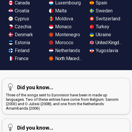
Canada
Luxembourg
Spain
Croatia
Malta
Sweden
Cyprus
Moldova
Switzerland
Czechia
Monaco
Turkey
Denmark
Montenegro
Ukraine
Estonia
Morocco
United Kingdom
Finland
Netherlands
Yugoslavia
France
North Macedonia
Did you know...
Three of the songs sent to Eurovision have been in made up
languages. Two of these entries have come from Belgium: Sanomi
(2003) and O Julissi (2008); and one from the Netherlands:
Amambanda (2006)
Did you know...