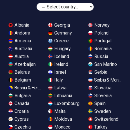
Albania
Georgia
Norway
Andorra
Germany
Poland
Armenia
Greece
Portugal
Australia
Hungary
Romania
Austria
Iceland
Russia
Azerbaijan
Ireland
San Marino
Belarus
Israel
Serbia
Belgium
Italy
Serbia & Monteneg
Bosnia & Herzegovina
Latvia
Slovakia
Bulgaria
Lithuania
Slovenia
Canada
Luxembourg
Spain
Croatia
Malta
Sweden
Cyprus
Moldova
Switzerland
Czechia
Monaco
Turkey