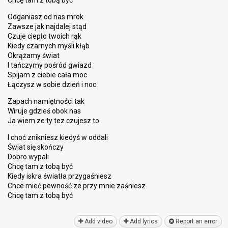
Chcę tam z tobą być
Odganiasz od nas mrok
Zawsze jak najdalej stąd
Czuje ciepło twoich rąk
Kiedy czarnych myśli kłąb
Okrążamy świat
I tańczymy pośród gwiazd
Spijam z ciebie cała moc
Łączysz w sobie dzień i noc
Zapach namiętności tak
Wiruje gdzieś obok nas
Ja wiem ze ty tez czujesz to
I choć znikniesz kiedyś w oddali
Świat się skończy
Dobro wypali
Chcę tam z tobą być
Kiedy iskra światła przygaśniesz
Chce mieć pewność ze przy mnie zaśnieѕz
Chcę tаm z tobą być
Add video
Add lyrics
Report an error