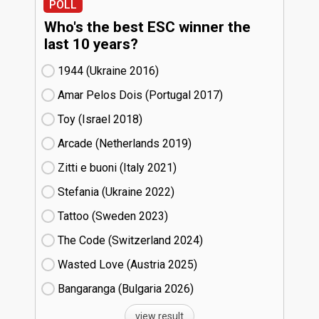
POLL
Who's the best ESC winner the
last 10 years?
1944 (Ukraine
16)
Amar Pelos Dois (Portugal
17)
Toy (Israel
18)
Arcade (Netherlands
19)
Zitti e buoni​ (Italy
21)
Stefania (Ukraine
22)
Tattoo (Sweden
23)
The Code (Switzerland
24)
Wasted Love (Austria
25)
Bangaranga (Bulgaria
26)
view result