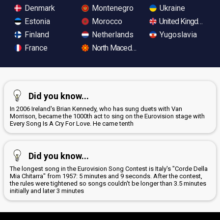
Denmark
Montenegro
Ukraine
Estonia
Morocco
United Kingdom
Finland
Netherlands
Yugoslavia
France
North Macedonia
Did you know...
In 2006 Ireland's Brian Kennedy, who has sung duets with Van
Morrison, became the 1000th act to sing on the Eurovision stage with
Every Song Is A Cry For Love. He came tenth
Did you know...
The longest song in the Eurovision Song Contest is Italy's "Corde Della
Mia Chitarra" from 1957: 5 minutes and 9 seconds. After the contest,
the rules were tightened so songs couldn't be longer than 3.5 minutes
initially and later 3 minutes