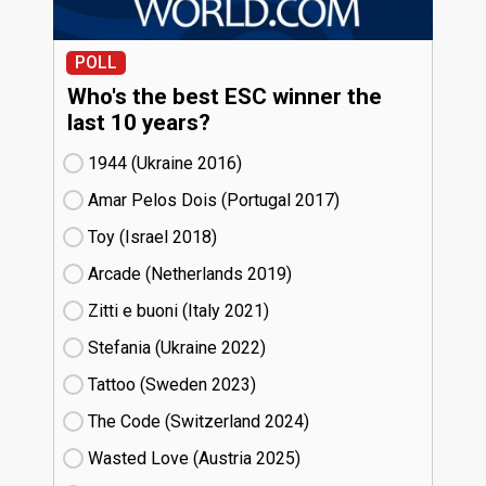
POLL
Who's the best ESC winner the
last 10 years?
1944 (Ukraine
16)
Amar Pelos Dois (Portugal
17)
Toy (Israel
18)
Arcade (Netherlands
19)
Zitti e buoni​ (Italy
21)
Stefania (Ukraine
22)
Tattoo (Sweden
23)
The Code (Switzerland
24)
Wasted Love (Austria
25)