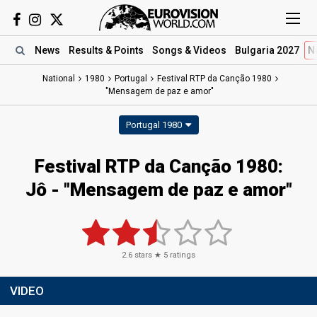
News
Results
& Points
Songs
& Videos
Bulgaria 2027
N
National
1980
Portugal
Festival RTP da Canção 1980
"Mensagem de paz e amor"
Portugal 1980
Festival RTP da Canção 1980:
Jô - "Mensagem de paz e amor"
2.6
stars ★
5
ratings
VIDEO