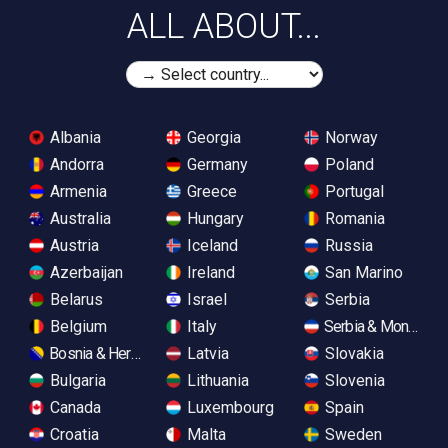
ALL ABOUT...
Albania
Georgia
Norway
Andorra
Germany
Poland
Armenia
Greece
Portugal
Australia
Hungary
Romania
Austria
Iceland
Russia
Azerbaijan
Ireland
San Marino
Belarus
Israel
Serbia
Belgium
Italy
Serbia & Monteneg
Bosnia & Herzegovina
Latvia
Slovakia
Bulgaria
Lithuania
Slovenia
Canada
Luxembourg
Spain
Croatia
Malta
Sweden