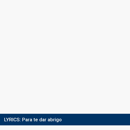
Final
Guimarães,
4 March 2018
Place
6th
(out of 14)
Points
7
Total
7
Public
0
Jury
Votes
13
Jury
(3% of the votes)
Running order
12
LYRICS:
Para te dar abrigo