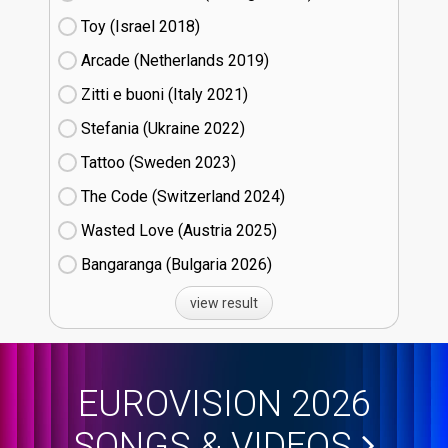
Toy (Israel
18)
Arcade (Netherlands
19)
Zitti e buoni​ (Italy
21)
Stefania (Ukraine
22)
Tattoo (Sweden
23)
The Code (Switzerland
24)
Wasted Love (Austria
25)
Bangaranga (Bulgaria
26)
view result
EUROVISION 2026
SONGS & VIDEOS