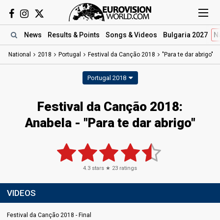
News
Results
& Points
Songs
& Videos
Bulgaria 2027
N
National
2018
Portugal
Festival da Canção 2018
"Para te dar abrigo"
Portugal 2018
Festival da Canção 2018:
Anabela - "Para te dar abrigo"
4.3
stars ★
23
ratings
VIDEOS
Festival da Canção 2018 - Final