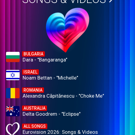
BULGARIA
Dara - "Bangaranga"
ISRAEL
Noam Bettan - "Michelle"
ROMANIA
Alexandra Căpitănescu - "Choke Me"
AUSTRALIA
Delta Goodrem - "Eclipse"
ALL SONGS
Eurovision 2026: Songs & Videos