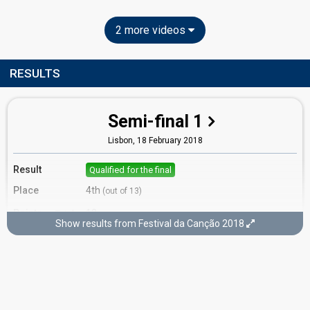
2 more videos
RESULTS
Semi-final 1
Lisbon,
18 February 2018
Result
Qualified for the final
Place
4th
(out of 13)
Points
13
Total
Show results from Festival da Canção 2018
10
Public
3
Jury
Running order
4