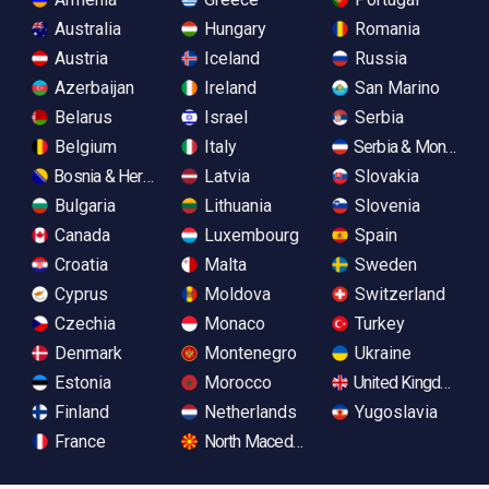
Australia
Hungary
Romania
Austria
Iceland
Russia
Azerbaijan
Ireland
San Marino
Belarus
Israel
Serbia
Belgium
Italy
Serbia & Monteneg
Bosnia & Herzegovina
Latvia
Slovakia
Bulgaria
Lithuania
Slovenia
Canada
Luxembourg
Spain
Croatia
Malta
Sweden
Cyprus
Moldova
Switzerland
Czechia
Monaco
Turkey
Denmark
Montenegro
Ukraine
Estonia
Morocco
United Kingdom
Finland
Netherlands
Yugoslavia
France
North Macedonia