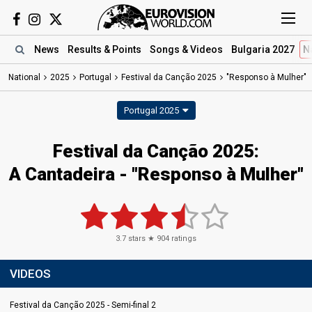
News
Results
& Points
Songs
& Videos
Bulgaria 2027
N
National
2025
Portugal
Festival da Canção 2025
"Responso à Mulher"
Portugal 2025
Festival da Canção 2025
:
A Cantadeira
- "Responso à Mulher"
3.7
stars ★
904
ratings
VIDEOS
Festival da Canção 2025 - Semi-final 2