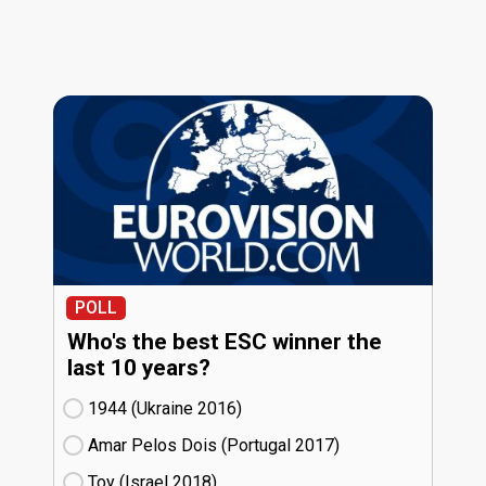
POLL
Who's the best ESC winner the
last 10 years?
1944 (Ukraine
16)
Amar Pelos Dois (Portugal
17)
Toy (Israel
18)