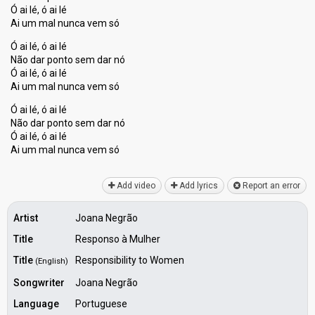
Ó ai lé, ó ai lé
Ai um mal nunca vem só
Ó ai lé, ó ai lé
Não dar ponto sem dar nó
Ó ai lé, ó ai lé
Ai um mal nunca vem só
Ó ai lé, ó ai lé
Não dar ponto sem dar nó
Ó ai lé, ó ai lé
Ai um mal nuncа vem ѕó
Add video
Add lyrics
Report an error
Artist
Joana Negrão
Title
Responso à Mulher
Title
Responsibility to Women
(English)
Songwriter
Joana Negrão
Language
Portuguese