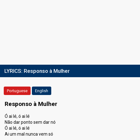
LYRICS:
Responso à Mulher
Portuguese
English
Responso à Mulher
Ó ai lé, ó ai lé
Não dar ponto sem dar nó
Ó ai lé, ó ai lé
Ai um mal nunca vem só