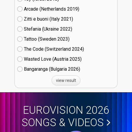
Arcade (Netherlands
19)
Zitti e buoni​ (Italy
21)
Stefania (Ukraine
22)
Tattoo (Sweden
23)
The Code (Switzerland
24)
Wasted Love (Austria
25)
Bangaranga (Bulgaria
26)
view result
EUROVISION 2026
SONGS & VIDEOS