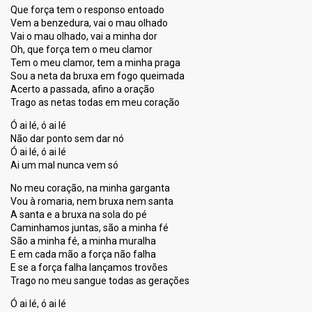
Que força tem o responso entoado
Vem a benzedura, vai o mau olhado
Vai o mau olhado, vai a minha dor
Oh, que força tem o meu clamor
Tem o meu clamor, tem a minha praga
Sou a neta da bruxa em fogo queimada
Acerto a passada, afino a oração
Trago as netas todas em meu coração
Ó ai lé, ó ai lé
Não dar ponto sem dar nó
Ó ai lé, ó ai lé
Ai um mal nunca vem só
No meu coração, na minha garganta
Vou à romaria, nem bruxa nem santa
A santa e a bruxa na sola do pé
Caminhamos juntas, são a minha fé
São a minha fé, a minha muralha
E em cada mão a força não falha
E se a força falha lançamos trovões
Trago no meu sangue todas as gerações
Ó ai lé, ó ai lé