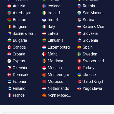
Austria
Iceland
Russia
Azerbaijan
Ireland
San Marino
Belarus
Israel
Serbia
Belgium
Italy
Serbia & Monteneg
Bosnia & Herzegovina
Latvia
Slovakia
Bulgaria
Lithuania
Slovenia
Canada
Luxembourg
Spain
Croatia
Malta
Sweden
Cyprus
Moldova
Switzerland
Czechia
Monaco
Turkey
Denmark
Montenegro
Ukraine
Estonia
Morocco
United Kingdom
Finland
Netherlands
Yugoslavia
France
North Macedonia