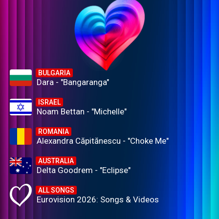
BULGARIA
Dara - "Bangaranga"
ISRAEL
Noam Bettan - "Michelle"
ROMANIA
Alexandra Căpitănescu - "Choke Me"
AUSTRALIA
Delta Goodrem - "Eclipse"
ALL SONGS
Eurovision 2026: Songs & Videos