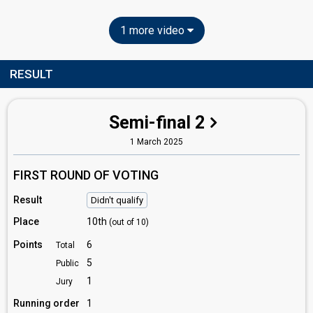
1 more video
RESULT
Semi-final 2
1 March 2025
FIRST ROUND OF VOTING
Result
Didn't qualify
Place
10th
(out of 10)
Points
6
Total
5
Public
1
Jury
Running order
1