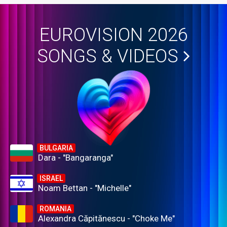
EUROVISION 2026
SONGS & VIDEOS
BULGARIA
Dara - "Bangaranga"
ISRAEL
Noam Bettan - "Michelle"
ROMANIA
Alexandra Căpitănescu - "Choke Me"