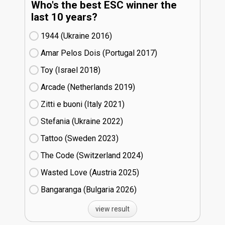
Who's the best ESC winner the
last 10 years?
1944 (Ukraine
16)
Amar Pelos Dois (Portugal
17)
Toy (Israel
18)
Arcade (Netherlands
19)
Zitti e buoni​ (Italy
21)
Stefania (Ukraine
22)
Tattoo (Sweden
23)
The Code (Switzerland
24)
Wasted Love (Austria
25)
Bangaranga (Bulgaria
26)
view result