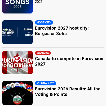
2026
HOST CITY
Eurovision 2027 host city:
Burgas or Sofia
CANADA
Canada to compete in Eurovision
2027
VIENNA 2026
Eurovision 2026 Results: All the
Voting & Points