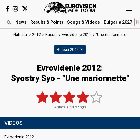
News
Results
& Points
Songs
& Videos
Bulgaria 2027
N
National
2012
Russia
Evrovidenie 2012
"Une marionnette"
Russia 2012
Evrovidenie 2012:
Syostry Syo - "Une marionnette"
4
stars ★
28
ratings
VIDEOS
Evrovidenie 2012