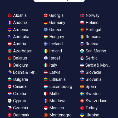
Albania
Georgia
Norway
Andorra
Germany
Poland
Armenia
Greece
Portugal
Australia
Hungary
Romania
Austria
Iceland
Russia
Azerbaijan
Ireland
San Marino
Belarus
Israel
Serbia
Belgium
Italy
Serbia & Monteneg
Bosnia & Herzegovina
Latvia
Slovakia
Bulgaria
Lithuania
Slovenia
Canada
Luxembourg
Spain
Croatia
Malta
Sweden
Cyprus
Moldova
Switzerland
Czechia
Monaco
Turkey
Denmark
Montenegro
Ukraine