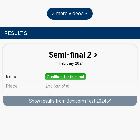
3 more videos
RESULTS
Semi-final 2
1 February 2024
Result
Qualified for the final
Place
2nd
(out of 8)
Points
131
Total
Show results from Benidorm Fest 2024
30
Public
71
Jury
30
Demoscopic
Running order
1