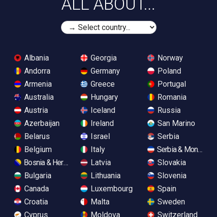
ALL ABOUT...
Albania
Georgia
Norway
Andorra
Germany
Poland
Armenia
Greece
Portugal
Australia
Hungary
Romania
Austria
Iceland
Russia
Azerbaijan
Ireland
San Marino
Belarus
Israel
Serbia
Belgium
Italy
Serbia & Monteneg
Bosnia & Herzegovina
Latvia
Slovakia
Bulgaria
Lithuania
Slovenia
Canada
Luxembourg
Spain
Croatia
Malta
Sweden
Cyprus
Moldova
Switzerland