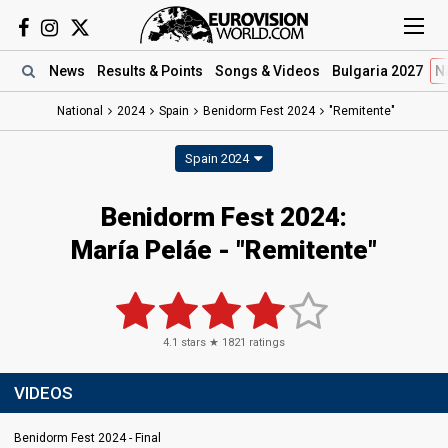
News
Results
& Points
Songs
& Videos
Bulgaria 2027
N
National
2024
Spain
Benidorm Fest 2024
"Remitente"
Spain 2024
Benidorm Fest 2024
:
María Peláe
- "Remitente"
4.1
stars ★
1821
ratings
VIDEOS
Benidorm Fest 2024 - Final