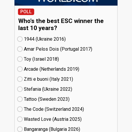
POLL
Who's the best ESC winner the
last 10 years?
1944 (Ukraine
16)
Amar Pelos Dois (Portugal
17)
Toy (Israel
18)
Arcade (Netherlands
19)
Zitti e buoni​ (Italy
21)
Stefania (Ukraine
22)
Tattoo (Sweden
23)
The Code (Switzerland
24)
Wasted Love (Austria
25)
Bangaranga (Bulgaria
26)